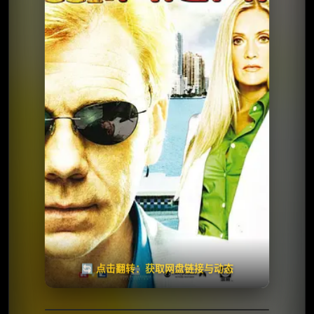
⭐️ 评分：7.7 | 🎬 2002年
✅ 已完结
夸克网盘
🧧️
天天领红包
失效请反馈
🔄 点击翻转：获取网盘链接与动态