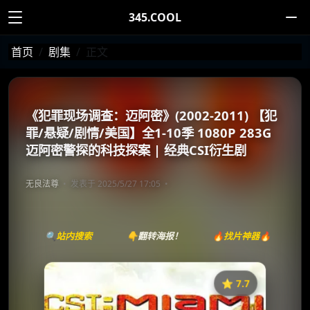
345.COOL
首页
剧集
正文
《犯罪现场调查：迈阿密》(2002-2011) 【犯
罪/悬疑/剧情/美国】全1-10季 1080P 283G
迈阿密警探的科技探案 | 经典CSI衍生剧
无良法尊
发表于 2025/5/27 17:05
🔍站内搜索
👇翻转海报！
🔥找片神器🔥
⭐️ 7.7
《犯罪现场调查：迈阿密》
收藏
⭐