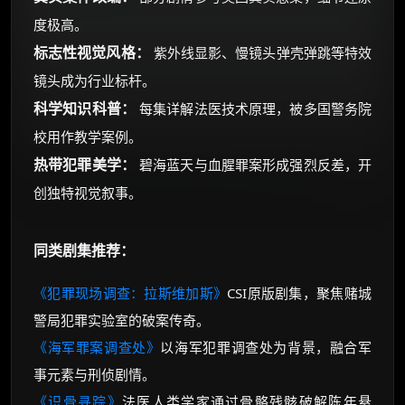
度极高。
标志性视觉风格：
紫外线显影、慢镜头弹壳弹跳等特效
镜头成为行业标杆。
科学知识科普：
每集详解法医技术原理，被多国警务院
校用作教学案例。
热带犯罪美学：
碧海蓝天与血腥罪案形成强烈反差，开
创独特视觉叙事。
同类剧集推荐：
《犯罪现场调查：拉斯维加斯》
CSI原版剧集，聚焦赌城
警局犯罪实验室的破案传奇。
《海军罪案调查处》
以海军犯罪调查处为背景，融合军
事元素与刑侦剧情。
《识骨寻踪》
法医人类学家通过骨骼残骸破解陈年悬