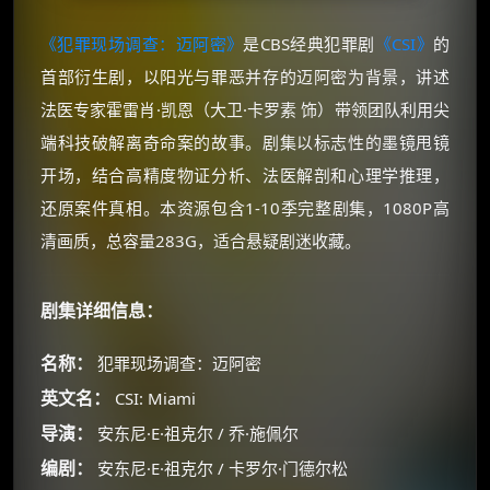
《犯罪现场调查：迈阿密》
是CBS经典犯罪剧
《CSI》
的
首部衍生剧，以阳光与罪恶并存的迈阿密为背景，讲述
法医专家霍雷肖·凯恩（大卫·卡罗素 饰）带领团队利用尖
端科技破解离奇命案的故事。剧集以标志性的墨镜甩镜
开场，结合高精度物证分析、法医解剖和心理学推理，
还原案件真相。本资源包含1-10季完整剧集，1080P高
清画质，总容量283G，适合悬疑剧迷收藏。
剧集详细信息：
名称：
犯罪现场调查：迈阿密
英文名：
CSI: Miami
导演：
安东尼·E·祖克尔 / 乔·施佩尔
编剧：
安东尼·E·祖克尔 / 卡罗尔·门德尔松