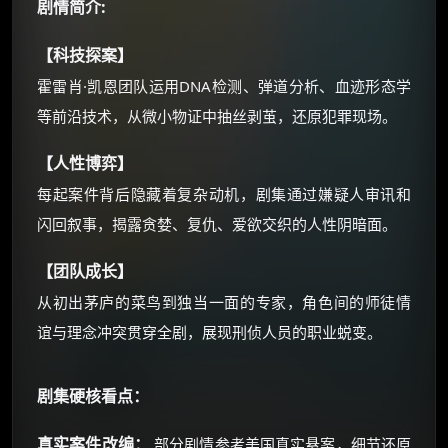
剧情简介:
优惠券、活动红包，每日可领。
【科技探案】
⚡
前往【大淘客】领红包
霍雷肖·凯恩团队运用DNA检测、弹道分析、血迹形态学
等前沿技术，从微小物证中抽丝剥茧，还原犯罪现场。
☕ 海外大侠？通过 Ko-fi 赐茶
【人性博弈】
每起案件背后隐藏着复杂动机，剧集通过嫌疑人审讯和
闪回叙事，揭露贪婪、复仇、爱欲交织的人性阴暗面。
【团队成长】
从初出茅庐的菜鸟到独当一面的专家，角色间的师徒情
谊与理念冲突贯穿全剧，展现刑侦人员的职业蜕变。
剧集硬核看点：
真实案件改编：
部分剧情参考美国真实悬案，细节还原