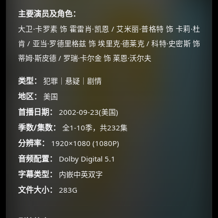
主要演员及角色：
大卫·卡罗素 饰 霍雷肖·凯恩 / 艾米丽·普格特 饰 卡莉·杜
肯 / 亚当·罗德里格兹 饰 埃里克·德莱克 / 科特·史密斯 饰
蒂姆·斯皮德 / 罗瑞·卡尔金 饰 莱恩·沃尔夫
类型：
犯罪｜悬疑｜剧情
地区：
美国
×
🧧 福利领取站
首播日期：
2002-09-23(美国)
☕
季数/集数：
全1-10季，共232集
分辨率：
1920×1080 (1080P)
音频配置：
Dolby Digital 5.1
朋友们辛苦了 💦
字幕类型：
内嵌中英双字
你需要的各种会员，都可低价购买！
如夸克12个月送14天 最低75元！
文件大小：
283G
价格有浮动，请直接搜索查最低价！
还有支付宝现金红包、外卖红包、