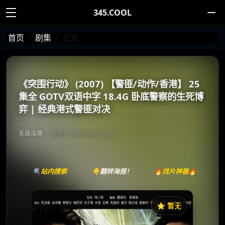
345.COOL
首页
剧集
正文
《突围行动》 (2007) 【警匪/动作/香港】 25
集全 GOTV双语中字 18.4G 卧底警察的生死博
弈 | 经典港式警匪对决
无良法尊
发表于 2025/5/26 13:38
🔍站内搜索
👇翻转海报！
🔥找片神器🔥
⭐️ 暂无
《突围行动》
收藏
⭐