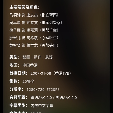
主要演员及角色：
马德钟 饰 唐志高（卧底警察）
吴卓羲 饰 钟立文（重案组督察）
徐子珊 饰 姚嘉莉（黑帮千金）
廖碧儿 饰 高希敏（心理医生）
黄智贤 饰 蒋世龙（黑帮头目）
类型：
警匪｜动作｜悬疑
×
地区：
🧧 福利领取站
中国香港
首播日期：
2007-01-08（香港TVB）
☕
集数：
25集全
分辨率：
1280×720（720P）
朋友们辛苦了 💦
音频配置：
粤语AAC 2.0 / 国语AAC 2.0
你需要的各种会员，都可低价购买！
字幕类型：
内嵌中文字幕
如夸克12个月送14天 最低75元！
价格有浮动，请直接搜索查最低价！