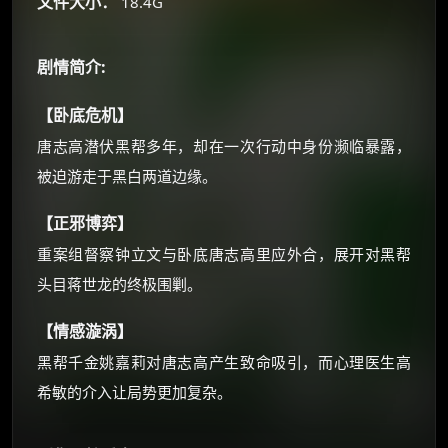
文件大小：
18.4G
还有支付宝现金红包、外卖红包、
优惠券、活动红包，每日可领。
剧情简介:
⚡
前往【大淘客】领红包
【卧底危机】
唐志高潜伏黑帮多年，却在一次行动中身份濒临暴露，
☕ 海外大侠？通过 Ko-fi 赐茶
被迫游走于黑白两道边缘。
【正邪博弈】
重案组督察钟立文与卧底唐志高里应外合，展开对黑帮
头目蒋世龙的终极围剿。
【情感漩涡】
黑帮千金姚嘉莉对唐志高产生致命吸引，而心理医生高
希敏的介入让局势更加复杂。