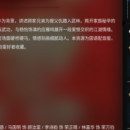
初年为背景，讲述顾家兄弟为报父仇踏入武林，揭开家族秘辛的
练武功，与杨怡饰演的应雁鸣展开一段爱恨交织的江湖情缘。
打场面硬桥硬马，情感刻画细腻动人。本资源为国语配音版，
剧爱好者收藏。
德 / 马国明 饰 顾汝棠 / 李诗韵 饰 荣芷晴 / 林嘉华 饰 荣万钧