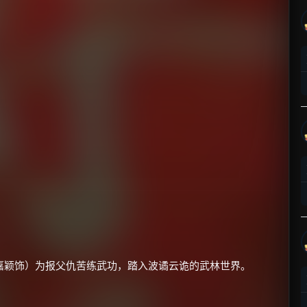
嘉颖饰）为报父仇苦练武功，踏入波谲云诡的武林世界。