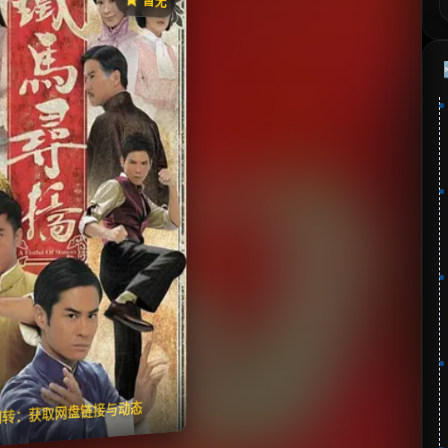
《铁马寻桥》
⭐
分：暂无 | 🎬 2010年
✅ 已完结
夸克网盘
🧧️
失效请反馈
翻转：获取网盘链接与动态