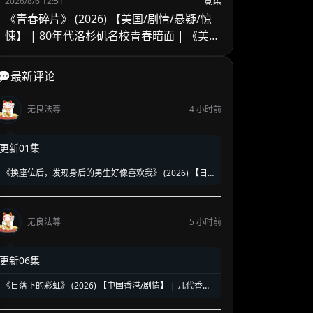
2026/8/6 12:51
剧集
《青春碎片》 (2026) 【美国/剧情/悬疑/惊
悚】 | 80年代洛杉矶名校青春暗面 | 《美国
精神病》作者新作改编
💬最新评论
无良法尊
4 小时前
更新01集
《换座位后，发现身后的男生好像喜欢我》 (2026) 【日
本/爱情/同性】 | 班级焦点大帅哥 x 纯情懵懂男高中生 | 换
座位引发的直球高甜校园BL
无良法尊
5 小时前
更新06集
《日落下的彩虹》 (2026) 【中国香港/剧情】 | 几代香港
人的彩虹邨告别情书 | 触动心灵的温情港式单元群像剧