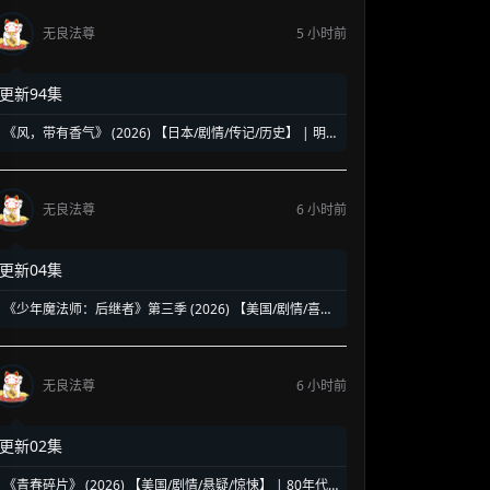
无良法尊
5 小时前
更新94集
《风，带有香气》 (2026) 【日本/剧情/传记/历史】 | 明
治时代的南丁格尔 | 见上爱演绎日本首位专业女护士的觉
醒之路
无良法尊
6 小时前
更新04集
《少年魔法师：后继者》第三季 (2026) 【美国/剧情/喜剧/
奇幻】 | 迪士尼经典魔法IP终章收官 | 贾斯汀与比莉携手
拯救家族
无良法尊
6 小时前
更新02集
《青春碎片》 (2026) 【美国/剧情/悬疑/惊悚】 | 80年代