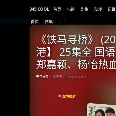
345.COOL
首页
电影
剧集
动漫
纪录
首页
剧集
正文
《铁马寻桥》 (20
港】 25集全 国语
郑嘉颖、杨怡热
无良法尊
发表于 2025/5/26 13:21
🔍站内搜索