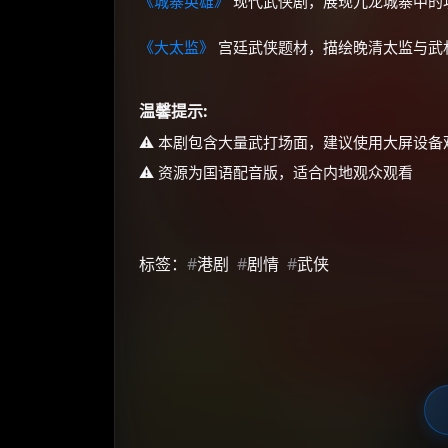
《城寨英雄》
现代武侠剧，展现九龙城寨中的
《大太监》
宫廷武侠题材，描绘晚清太监与武
温馨提示:
⚠️ 本剧包含大量武打场面，建议使用大屏设备
⚠️ 资源为国语配音版，适合内地观众观看
标签：
#
港剧
#
剧情
#
武侠