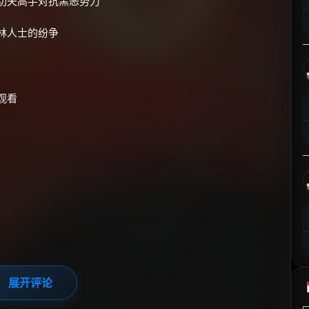
功夫高手对抗黑恶势力
⚡
前往【大淘客】领红包
林人士的纷争
☕ 海外大侠？通过 Ko-fi 赐茶
观看
展开评论