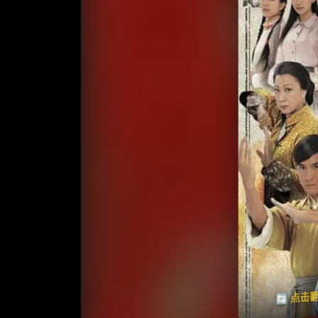
收藏
⭐️ 评
天天领红包
🔄 点击