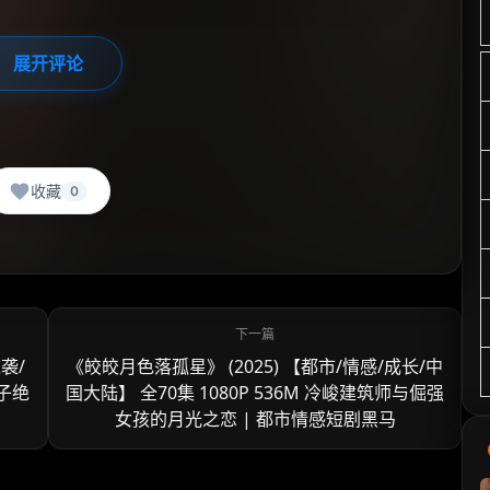
展开评论
收藏
0
袭/
《皎皎月色落孤星》‌ (2025) 【都市/情感/成长/中
母子绝
国大陆】 全70集 1080P 536M 冷峻建筑师与倔强
女孩的月光之恋 | 都市情感短剧黑马