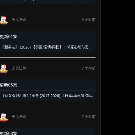
洛杉矶名校青春暗面 | 《美国精神病》作者新作改编
无良法尊
6 小时前
更新01集
《新男友》 (2026) 【泰国/爱情/同性】 | 邻家心动与恋爱
误会 | 纯正泰式校园同性浪漫新剧
无良法尊
7 小时前
更新05集
《幼女战记》第1-2季全 (2017-2026) 【日本/动画/剧情/
奇幻】 | 披着幼女皮的现代社畜怪物 | 硬核军事狂热者的
异世界神作
无良法尊
7 小时前
更新03集