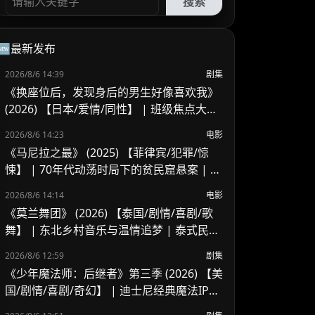
搜索
🆕最新发布
2026/8/6 14:39
剧集
《换座位后，发现身后的男生好像喜欢我》
(2026) 【日本/爱情/同性】 | 班级焦点大帅
哥 x 纯情懵懂男高中生 | 换座位引发的直球
2026/8/6 14:23
电影
高甜校园BL
《马尼拉之最》 (2025) 【菲律宾/犯罪/惊
悚】 | 70年代动荡时局下的贫民窟悬案 | 菲
律宾警匪犯罪新作
2026/8/6 14:14
电影
《莫兰舞团》 (2026) 【泰国/剧情/喜剧/歌
舞】 | 东北乡村音乐与温情追梦 | 泰式民谣
舞台上的兄妹羁绊
2026/8/6 12:59
剧集
《少年魔法师：后继者》第三季 (2026) 【美
国/剧情/喜剧/奇幻】 | 迪士尼经典魔法IP终
章收官 | 贾斯汀与比莉携手拯救家族