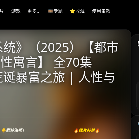
片
游戏
更多..
🎞️专题
⭐️收藏
使用条款
统》‌（2025）【都市
性寓言】 全70集
的荒诞暴富之旅 | 人性与
👇翻转海报！
🔥找片神器🔥