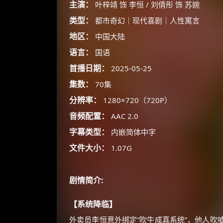
主演：
叶梓靖 饰 李恒 / 刘倩彤 饰 苏婉
类型：
都市奇幻｜现代喜剧｜人性寓言
地区：
中国大陆
语言：
国语
首播日期：
2025-05-25
集数：
70集
分辨率：
1280×720（720P）
音频配置：
AAC 2.0
字幕类型：
内嵌简体中字
文件大小：
1.07G
剧情简介:
【系统降临】
外卖员李恒意外绑定“吹牛成真系统”，他人吹