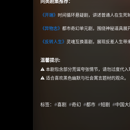
同类剧集推荐：
《开端》
时间循环悬疑剧，讲述普通人在生死
《异物志》
都市奇幻单元剧，围绕神秘道具展
《反转人生》
灵魂互换喜剧，展现反差人生带
温馨提示:
⚠️ 本剧包含部分荒诞夸张情节，请勿过度代入
⚠️ 适合喜欢黑色幽默与社会寓言题材的观众。
标签：
#
喜剧
#
奇幻
#
都市
#
短剧
#
中国大