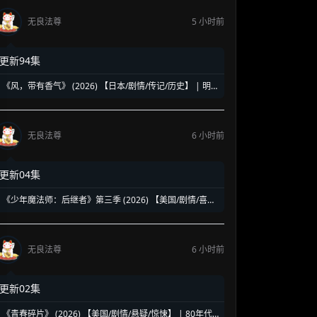
无良法尊
5 小时前
更新94集
《风，带有香气》 (2026) 【日本/剧情/传记/历史】 | 明
治时代的南丁格尔 | 见上爱演绎日本首位专业女护士的觉
醒之路
无良法尊
6 小时前
更新04集
《少年魔法师：后继者》第三季 (2026) 【美国/剧情/喜剧/
奇幻】 | 迪士尼经典魔法IP终章收官 | 贾斯汀与比莉携手
拯救家族
无良法尊
6 小时前
更新02集
《青春碎片》 (2026) 【美国/剧情/悬疑/惊悚】 | 80年代