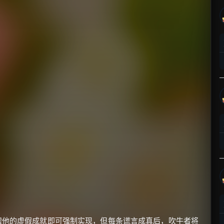
嘘他的虚假成就即可强制实现，但每条谎言成真后，吹牛者将