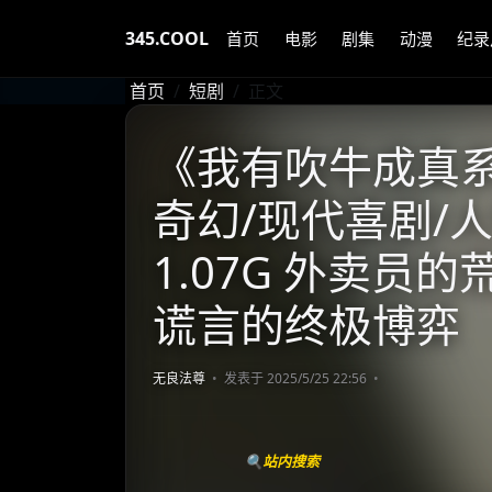
345.COOL
首页
电影
剧集
动漫
纪录
首页
短剧
正文
《我有吹牛成真系
奇幻/现代喜剧/人
1.07G 外卖员
谎言的终极博弈
无良法尊
发表于 2025/5/25 22:56
🔍站内搜索