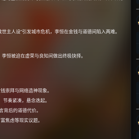
“救世主人设”引发城市危机，李恒在金钱与道德间陷入两难。
×
🧧 福利领取站
，李恒被迫在虚荣与良知间做出终极抉择。
☕
朋友们辛苦了 💦
金钱崇拜与网络造神现象。
你需要的各种会员，都可低价购买！
件，节奏紧凑，悬念迭起。
如夸克12个月送14天 最低75元！
价格有浮动，请直接搜索查最低价！
谎言背后的道德代价。
财富焦虑等现实议题。
还有支付宝现金红包、外卖红包、
优惠券、活动红包，每日可领。