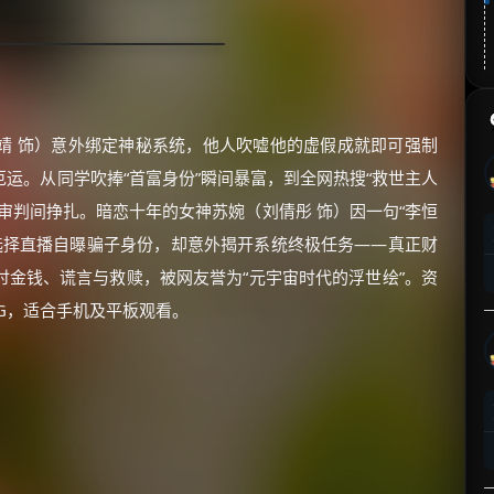
靖 饰）意外绑定神秘系统，他人吹嘘他的虚假成就即可强制
运。从同学吹捧“首富身份”瞬间暴富，到全网热搜“救世主人
审判间挣扎。暗恋十年的女神苏婉（刘倩彤 饰）因一句“李恒
选择直播自曝骗子身份，却意外揭开系统终极任务——真正财
金钱、谎言与救赎，被网友誉为“元宇宙时代的浮世绘”。资
7G，适合手机及平板观看。