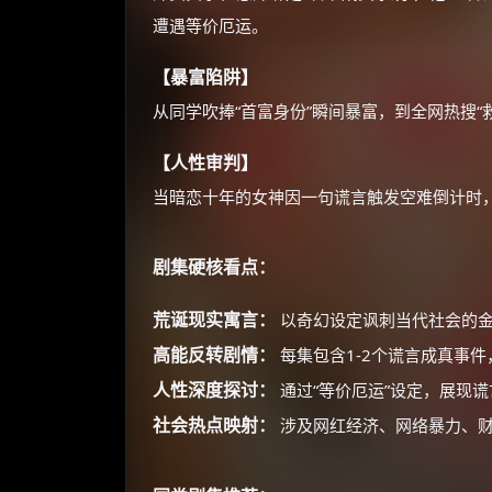
遭遇等价厄运。
【暴富陷阱】
从同学吹捧“首富身份”瞬间暴富，到全网热搜
【人性审判】
当暗恋十年的女神因一句谎言触发空难倒计时
剧集硬核看点：
荒诞现实寓言：
以奇幻设定讽刺当代社会的
高能反转剧情：
每集包含1-2个谎言成真事
人性深度探讨：
通过“等价厄运”设定，展现
社会热点映射：
涉及网红经济、网络暴力、