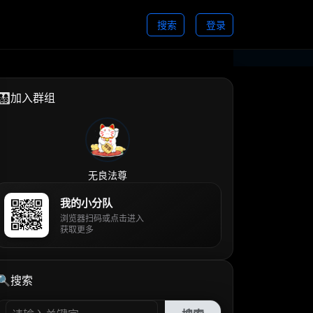
搜索
登录
👨‍👩‍👧‍👦加入群组
无良法尊
我的小分队
浏览器扫码或点击进入
获取更多
🔍搜索