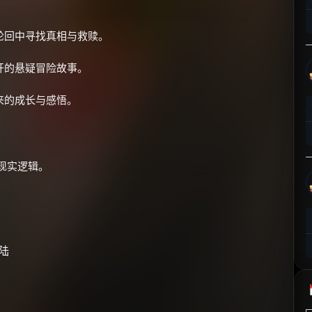
⚡
前往【大淘客】领红包
轮回中寻找真相与救赎。
☕ 海外大侠？通过 Ko-fi 赐茶
开的悬疑冒险故事。
来的成长与感悟。
现实逻辑。
陆