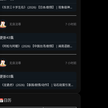
《东京三十岁左右》 (2026) 【日本/剧情】 | 现象级神剧
《三十而已》日版翻拍 | 35岁东京女子图鉴与都市救赎
无良法尊
7 小时前
更新43集
《阿松与阿暖》 (2026) 【中国台湾/剧情】 | 闽南语剧视
帝天后再度携手 | 2026初夏最温情治愈的烟火人间剧
无良法尊
7 小时前
更新03集
《龙婆虎》 (2026) 【泰国/剧情/动作】 | 钻石劫案引发的
清白保卫战 | 泰式硬核动作与悬疑冒险
📅日历