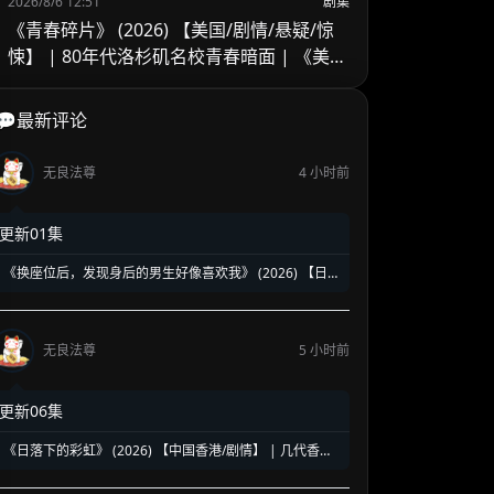
2026/8/6 12:51
剧集
《青春碎片》 (2026) 【美国/剧情/悬疑/惊
悚】 | 80年代洛杉矶名校青春暗面 | 《美国
精神病》作者新作改编
💬最新评论
无良法尊
4 小时前
更新01集
《换座位后，发现身后的男生好像喜欢我》 (2026) 【日
本/爱情/同性】 | 班级焦点大帅哥 x 纯情懵懂男高中生 | 换
座位引发的直球高甜校园BL
无良法尊
5 小时前
更新06集
《日落下的彩虹》 (2026) 【中国香港/剧情】 | 几代香港
人的彩虹邨告别情书 | 触动心灵的温情港式单元群像剧