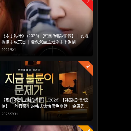
1
《杀手妈咪》 (2026) 【韩国/剧情/惊悚】 | 孔晓
振携手成东日 | 漫改双面主妇杀手下饭剧
2026/8/1
2
《现在不是出轨的问题》 (2026) 【韩国/剧情/惊
悚】 | 阵容豪华的韩式惊悚黑色幽默 | 金惠秀 x
赵汝贞强强联手
2026/7/31
3