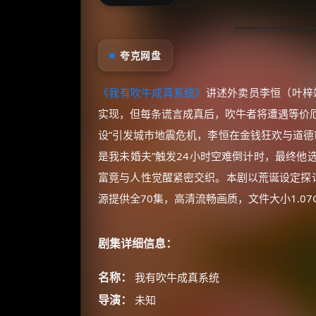
夸克网盘
《我有吹牛成真系统》
讲述外卖员李恒（叶梓
实现，但每条谎言成真后，吹牛者将遭遇等价厄
设”引发城市地震危机，李恒在金钱狂欢与道德
是我未婚夫”触发24小时空难倒计时，最终他
富竟与人性觉醒紧密交织。本剧以荒诞设定探讨
源提供全70集，高清流畅画质，文件大小1.0
剧集详细信息：
名称：
我有吹牛成真系统
导演：
未知