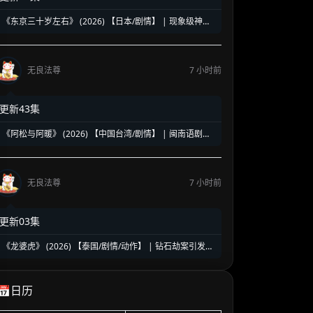
《东京三十岁左右》 (2026) 【日本/剧情】 | 现象级神剧
《三十而已》日版翻拍 | 35岁东京女子图鉴与都市救赎
无良法尊
7 小时前
更新43集
《阿松与阿暖》 (2026) 【中国台湾/剧情】 | 闽南语剧视
帝天后再度携手 | 2026初夏最温情治愈的烟火人间剧
无良法尊
7 小时前
更新03集
《龙婆虎》 (2026) 【泰国/剧情/动作】 | 钻石劫案引发的
清白保卫战 | 泰式硬核动作与悬疑冒险
📅日历