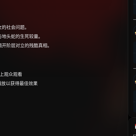
⚡
前往【大淘客】领红包
☕ 海外大侠？通过 Ko-fi 赐茶
女的社会问题。
与地头蛇的生死较量。
揭开阶层对立的残酷真相。
以上观众观看
备播放以获得最佳效果