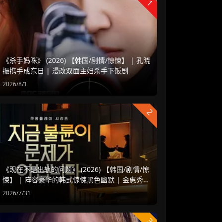
1
《杀手妈咪》 (2026) 【韩国/剧情/惊悚】 | 孔晓
振携手成东日 | 漫改双面主妇杀手下饭剧
2026/8/1
2
《现在不是出轨的问题》 (2026) 【韩国/剧情/惊
悚】 | 阵容豪华的韩式惊悚黑色幽默 | 金惠秀 x
赵汝贞强强联手
2026/7/31
3