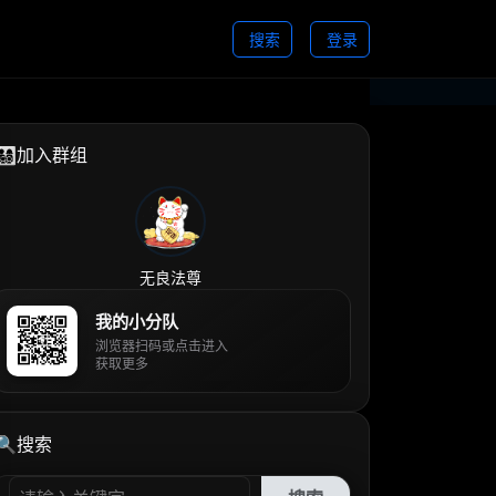
搜索
登录
👨‍👩‍👧‍👦加入群组
无良法尊
我的小分队
浏览器扫码或点击进入
获取更多
🔍搜索