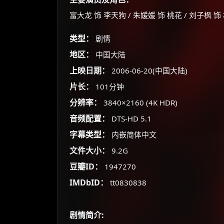
富大龙 饰 李天狗 / 朱媛媛 饰 桃花 / 刘子枫 饰
类型：
剧情
地区：
中国大陆
上映日期：
2006-06-20(中国大陆)
片长：
101分钟
分辨率：
3840×2160 (4K HDR)
音频配置：
DTS-HD 5.1
字幕类型：
内嵌简体中文
文件大小：
9.2G
豆瓣ID：
1947270
IMDbID：
tt0830838
剧情简介: