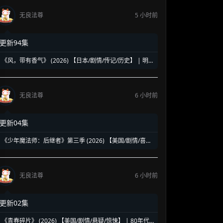
无良法尊
5 小时前
更新94集
《风，带有香气》 (2026) 【日本/剧情/传记/历史】 | 明
治时代的南丁格尔 | 见上爱演绎日本首位专业女护士的觉
醒之路
无良法尊
6 小时前
更新04集
《少年魔法师：后继者》第三季 (2026) 【美国/剧情/喜剧/
奇幻】 | 迪士尼经典魔法IP终章收官 | 贾斯汀与比莉携手
拯救家族
无良法尊
6 小时前
更新02集
《青春碎片》 (2026) 【美国/剧情/悬疑/惊悚】 | 80年代