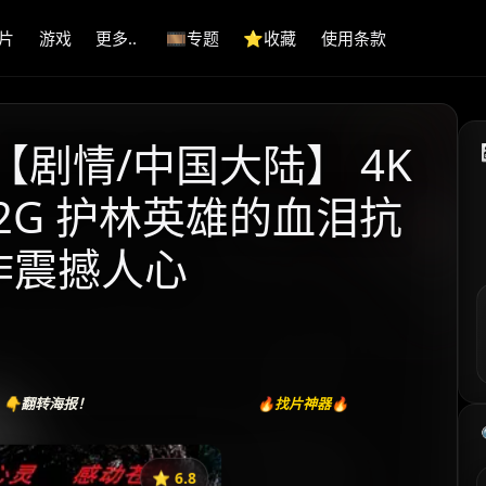
片
游戏
更多..
🎞️专题
⭐️收藏
使用条款
) 【剧情/中国大陆】 4K
9.2G 护林英雄的血泪抗
力作震撼人心
👇翻转海报！
🔥找片神器🔥
⭐️ 6.8