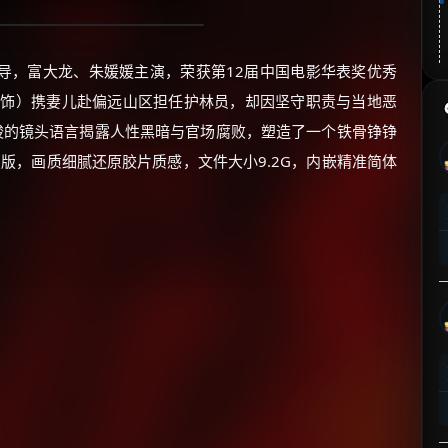
导，富大龙、朱媛媛主演，荣获第12届中国电影华表奖优秀
 饰）携妻儿赴偏远山区担任护林员，却因坚守职责与当地恶
峻的镜头语言揭露人性黑暗与官场腐败，塑造了一个铁骨铮铮
复版，画质细腻还原胶片质感，文件大小9.2G，内嵌精准简体