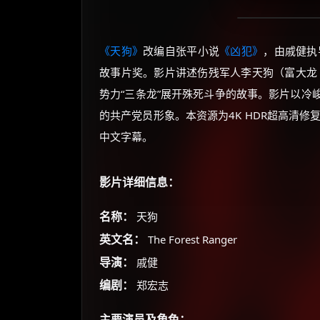
《天狗》
改编自张平小说
《凶犯》
，由戚健执
故事片奖。影片讲述伤残军人李天狗（富大龙
势力“三条龙”展开殊死斗争的故事。影片以冷
的共产党员形象。本资源为4K HDR超高清修
中文字幕。
影片详细信息：
名称：
天狗
英文名：
The Forest Ranger
导演：
戚健
编剧：
郑宏志
主要演员及角色：