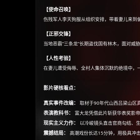
【使命召唤】
伤残军人李天狗服从组织安排，带着妻儿来到
【正邪交锋】
当地恶霸“三条龙”长期盗伐国有林木，面对威
【人性考验】
在妻儿遭受侮辱、全村人集体沉默的绝境中，
影片硬核看点：
真实事件改编：
取材于90年代山西吕梁山区
表演教科书：
富大龙凭借此片斩获华表奖影帝
现实主义力作：
以冷峻镜头直击官商勾结、生
震撼结局：
高潮戏份长达15分钟，用极具冲