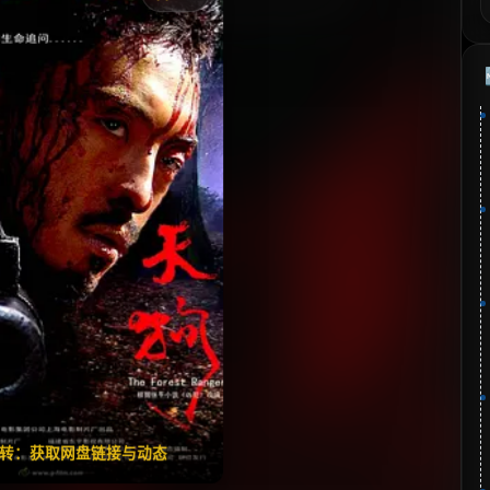
《天狗》
藏
⭐
分：6.8 | 🎬 2006年
夸克网盘
🧧️
失效请反馈
翻转：获取网盘链接与动态