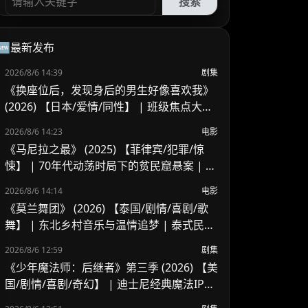
搜索
🆕最新发布
2026/8/6 14:39
剧集
《换座位后，发现身后的男生好像喜欢我》
(2026) 【日本/爱情/同性】 | 班级焦点大帅
哥 x 纯情懵懂男高中生 | 换座位引发的直球
2026/8/6 14:23
电影
高甜校园BL
《马尼拉之最》 (2025) 【菲律宾/犯罪/惊
悚】 | 70年代动荡时局下的贫民窟悬案 | 菲
律宾警匪犯罪新作
2026/8/6 14:14
电影
《莫兰舞团》 (2026) 【泰国/剧情/喜剧/歌
舞】 | 东北乡村音乐与温情追梦 | 泰式民谣
舞台上的兄妹羁绊
2026/8/6 12:59
剧集
《少年魔法师：后继者》第三季 (2026) 【美
国/剧情/喜剧/奇幻】 | 迪士尼经典魔法IP终
章收官 | 贾斯汀与比莉携手拯救家族