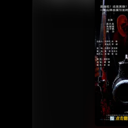
收
⭐️ 评
天天领红包
🔄 点击