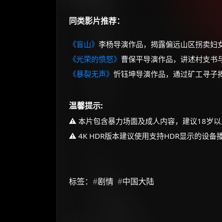
同类影片推荐：
《盲山》
李杨导演作品，揭露偏远山区拐卖妇
《光荣的愤怒》
曹保平导演作品，讲述村支书
《暴裂无声》
忻钰坤导演作品，通过矿工寻子
温馨提示:
⚠️ 本片包含暴力场面及成人内容，建议18岁
⚠️ 4K HDR版本建议使用支持HDR显示的设
标签：
#
剧情
#
中国大陆