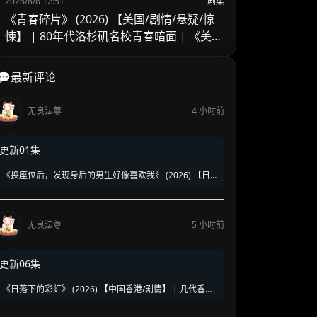
2026/8/6 12:51
剧集
《青春碎片》 (2026) 【美国/剧情/悬疑/惊
悚】 | 80年代洛杉矶名校青春暗面 | 《美国
精神病》作者新作改编
💬最新评论
无良法尊
4 小时前
更新01集
《换座位后，发现身后的男生好像喜欢我》 (2026) 【日
本/爱情/同性】 | 班级焦点大帅哥 x 纯情懵懂男高中生 | 换
座位引发的直球高甜校园BL
无良法尊
5 小时前
更新06集
《日落下的彩虹》 (2026) 【中国香港/剧情】 | 几代香港
人的彩虹邨告别情书 | 触动心灵的温情港式单元群像剧