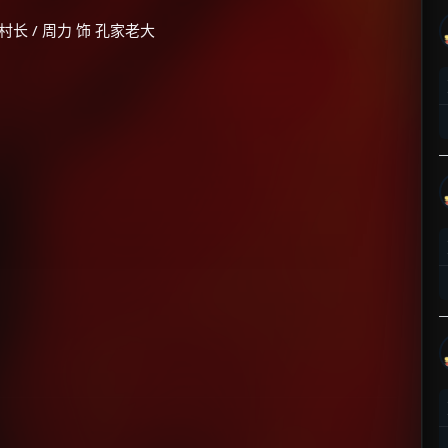
 村长 / 周力 饰 孔家老大