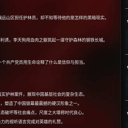
偏远山区担任护林员，却不知等待他的是怎样的黑暗现实。
胁利诱，李天狗用血肉之躯筑起一道守护森林的钢铁长城。
×
🧧 福利领取站
☕
一个共产党员用生命诠释了什么是信仰与担当。
朋友们辛苦了 💦
你需要的各种会员，都可低价购买！
真实护林案件，展现中国基层社会的复杂生态。
如夸克12个月送14天 最低75元！
价格有浮动，请直接搜索查最低价！
，塑造了中国银幕最震撼的硬汉形象之一。
还有支付宝现金红包、外卖红包、
态破坏等社会痛点，尺度之大堪称时代良心。
优惠券、活动红包，每日可领。
击力的视听语言完成对英雄的礼赞。