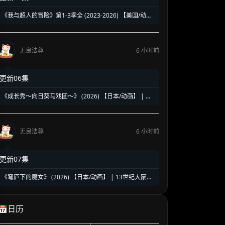
《我与超人的冒险》第1-3季全 (2023-2026) 【美国/动画/
动作/科幻】 | 传统超级英雄的热血青春大冒险 | 经典DC
超人的热血纯爱日漫风神作
无良法尊
6 小时前
更新06集
《成长秀～向日葵马戏团～》 (2026) 【日本/动画】 | 昭
和废柴马戏团的逆袭盛宴 | 怀旧治愈版的《少女歌剧》
无良法尊
6 小时前
更新07集
《穹庐下的魔女》 (2026) 【日本/动画】 | 13世纪大蒙古
国的魔女复仇史诗 | 知识即武器的暗黑历史巨作
📅日历