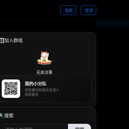
搜索
登录
👨‍👩‍👧‍👦加入群组
无良法尊
我的小分队
浏览器扫码或点击进入
获取更多
🔍搜索