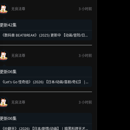
无良法尊
3 小时前
更新42集
《数码兽 BEATBREAK》 (2025) 更新中 【动画/冒险/日
本】 1080P 700M/集 数码宝贝系列全新力作 | AI时代的新
数码冒险
无良法尊
3 小时前
更新06集
《Let's Go 怪奇组》 (2026) 【日本/动画/喜剧/奇幻】 |
怕鬼少年与废柴妖怪的搞怪日常 | 2026七月新番黑马级怪
诞喜剧
无良法尊
3 小时前
更新06集
《炒翻天》 (2026) 【日本/剧情/动画】 | 暗黑料理天才的