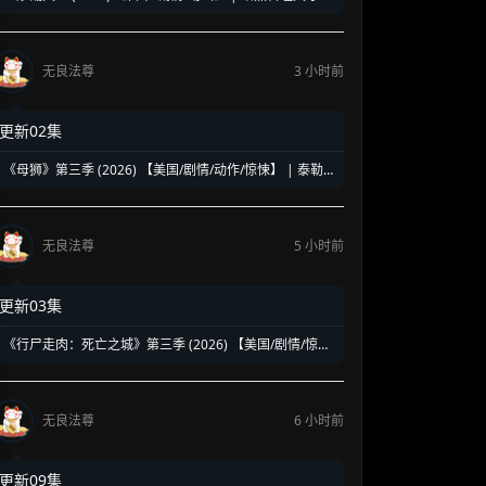
狂傲之战 | 中华美食与极致激斗的爆燃碰撞
无良法尊
3 小时前
更新02集
《母狮》第三季 (2026) 【美国/剧情/动作/惊悚】 | 泰勒·
谢里丹高标特工宇宙回归 | 豪华阵容延续高水准硬核谍战
无良法尊
5 小时前
更新03集
《行尸走肉：死亡之城》第三季 (2026) 【美国/剧情/惊悚/
恐怖/冒险】 | 玛姬与尼根的曼哈顿绝境终局 | 丧尸围城下
的末日恩怨新篇章
无良法尊
6 小时前
更新09集