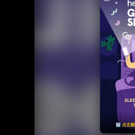
收藏
⭐
⭐️ 评
天天领红包
🔄 点击