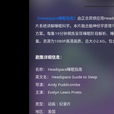
《Headspace睡眠指南》
由正念冥想应用Heads
片系统讲解睡眠科学​。本片融合脑神经学原理
方案​。每集19分钟精炼呈现睡眠阶段解析、
量​。资源为1080P高清画质，总大小2.6G
剧集详细信息：
名称： Headspace睡眠指南
英文名： Headspace Guide to Sleep
导演： Andy Puddicombe
主演： Evelyn Lewis Prieto
类型： 动画｜纪录片
地区： 美国