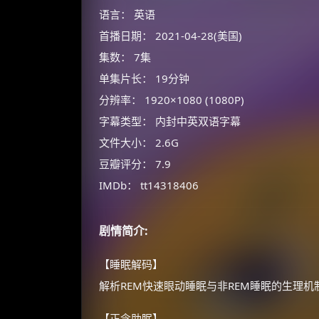
语言： 英语
首播日期： 2021-04-28(美国)
集数： 7集
单集片长： 19分钟
分辨率： 1920×1080 (1080P)
字幕类型： 内封中英双语字幕
文件大小： 2.6G
豆瓣评分： 7.9
IMDb： tt14318406
剧情简介:
【睡眠解码】
解析REM快速眼动睡眠与非REM睡眠的生理
【正念助眠】