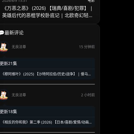
2026/8/9 15:51
电影
《万恶之恶》 (2026) 【瑞典/喜剧/犯罪】 |
英雄后代的恶棍学校卧底记 | 北欧奇幻轻喜
剧版《黑袍纠察队》
💬最新评论
无良法尊
15 分钟前
更新21集
《穆阿维叶》 (2025) 【沙特阿拉伯/历史/战争】 | 倭马亚
王朝缔造者史诗巨制 | 重现伊斯兰历史风云变革
无良法尊
2 小时前
更新18集
《相反的你和我》第二季 (2026) 【日本/喜剧/爱情/动画】
| 反差萌情侣的超甜双向奔赴 | 纯度极高的年度神级狗粮
番