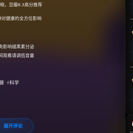
程，豆瓣8.3高分推荐
⚡
前往【大淘客】领红包
钟对健康的全方位影响
☕ 海外大侠？通过 Ko-fi 赐茶
避免影响褪黑素分泌
夜间观看请调低音量
普
#
科学
展开评论