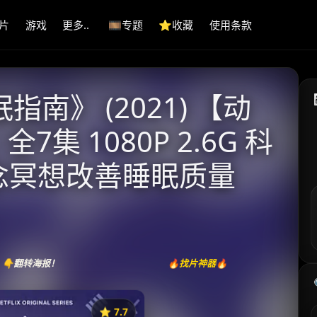
片
游戏
更多..
🎞️专题
⭐️收藏
使用条款
眠指南》 (2021) 【动
7集 1080P 2.6G 科
正念冥想改善睡眠质量
👇翻转海报！
🔥找片神器🔥
⭐️ 7.7