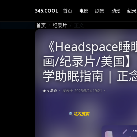
345.COOL
首页
电影
剧集
动漫
纪录
首页
纪录片
正文
《Headspace睡
画/纪录片/美国】 全
学助眠指南 | 
无良法尊
发表于 2025/5/24 19:21
🔍站内搜索