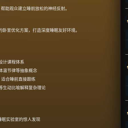
，帮助观众建立睡前放松的神经反射。
的卧室优化方案，打造深度睡眠友好环境。
×
🧧 福利领取站
☕
设计课程体系
体温节律等抽象概念
，适合睡前直接跟练
朋友们辛苦了 💦
等生动比喻解释复杂理论
你需要的各种会员，都可低价购买！
如夸克12个月送14天 最低75元！
价格有浮动，请直接搜索查最低价！
还有支付宝现金红包、外卖红包、
优惠券、活动红包，每日可领。
前沿睡眠实验室的惊人发现