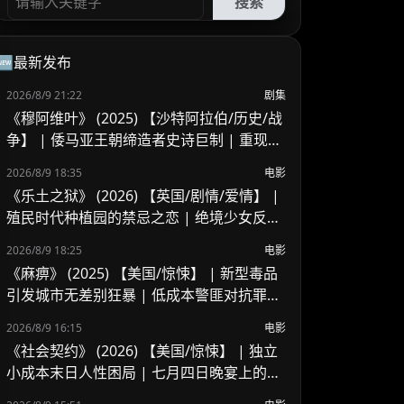
搜索
🆕最新发布
2026/8/9 21:22
剧集
《穆阿维叶》 (2025) 【沙特阿拉伯/历史/战
争】 | 倭马亚王朝缔造者史诗巨制 | 重现伊
斯兰历史风云变革
2026/8/9 18:35
电影
《乐土之狱》 (2026) 【英国/剧情/爱情】 |
殖民时代种植园的禁忌之恋 | 绝境少女反抗
封建枷锁的命运悲歌
2026/8/9 18:25
电影
《麻痹》 (2025) 【美国/惊悚】 | 新型毒品
引发城市无差别狂暴 | 低成本警匪对抗罪恶
链条
2026/8/9 16:15
电影
《社会契约》 (2026) 【美国/惊悚】 | 独立
小成本末日人性困局 | 七月四日晚宴上的生
死逃生席位争夺