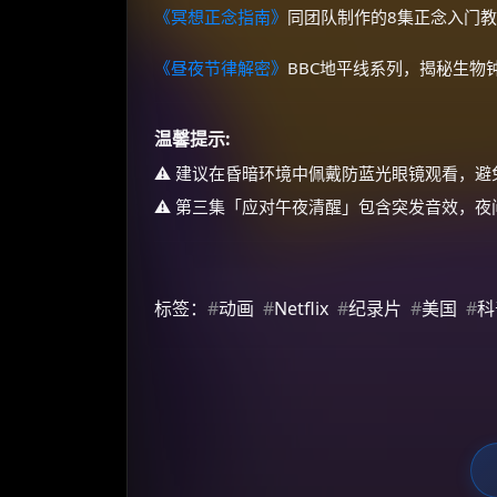
《冥想正念指南》
同团队制作的8集正念入门教
《昼夜节律解密》
BBC地平线系列，揭秘生物
温馨提示:
⚠️ 建议在昏暗环境中佩戴防蓝光眼镜观看，
⚠️ 第三集「应对午夜清醒」包含突发音效，
标签：
#
动画
#
Netflix
#
纪录片
#
美国
#
科