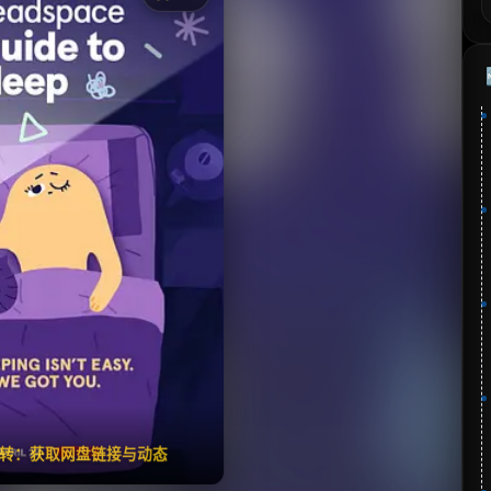
《Headspace睡眠指南》
分：7.7 | 🎬 2021年
✅ 已完结
夸克网盘
🧧️
失效请反馈
翻转：获取网盘链接与动态