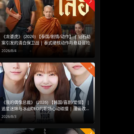
1
《龙婆虎》 (2026) 【泰国/剧情/动作】 | 钻石劫
案引发的清白保卫战 | 泰式硬核动作与悬疑冒险
2026/8/4
2
《我的偶像总裁》 (2026) 【韩国/喜剧/爱情】 |
追星迷妹与冰山CEO的职场心动碰撞 | 漫画改编
浪漫甜宠新剧
2026/8/3
3