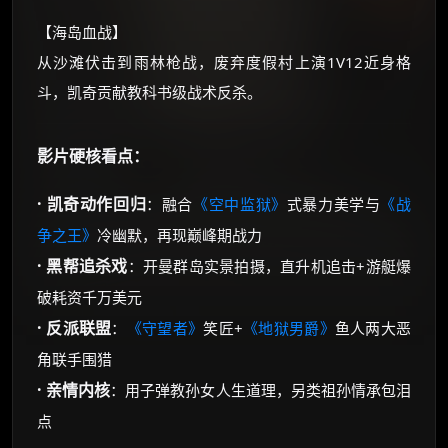
【海岛血战】
从沙滩伏击到雨林枪战，废弃度假村上演1V12近身格
斗，凯奇贡献教科书级战术反杀。
影片硬核看点：
· 凯奇动作回归
：融合
《空中监狱》
式暴力美学与
《战
争之王》
冷幽默，再现巅峰期战力
· 黑帮追杀戏
：开曼群岛实景拍摄，直升机追击+游艇爆
破耗资千万美元
· 反派联盟
：
《守望者》
笑匠+
《地狱男爵》
鱼人两大恶
角联手围猎
· 亲情内核
：用子弹教孙女人生道理，另类祖孙情承包泪
点