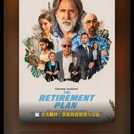
⭐️ 评分：5.9 | 🎬 2023年
夸克网盘
🧧️
天天领红包
失效请反馈
🔄 点击翻转：获取网盘链接与动态