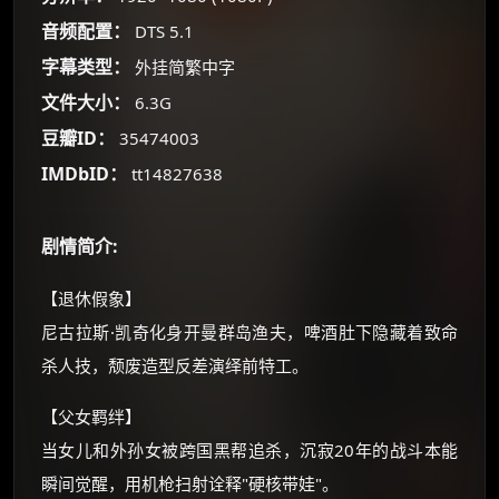
如夸克12个月送14天 最低75元！
价格有浮动，请直接搜索查最低价！
音频配置：
DTS 5.1
字幕类型：
外挂简繁中字
还有支付宝现金红包、外卖红包、
优惠券、活动红包，每日可领。
文件大小：
6.3G
豆瓣ID：
35474003
⚡
前往【大淘客】领红包
IMDbID：
tt14827638
☕ 海外大侠？通过 Ko-fi 赐茶
剧情简介:
【退休假象】
尼古拉斯·凯奇化身开曼群岛渔夫，啤酒肚下隐藏着致命
杀人技，颓废造型反差演绎前特工。
【父女羁绊】
当女儿和外孙女被跨国黑帮追杀，沉寂20年的战斗本能
瞬间觉醒，用机枪扫射诠释"硬核带娃"。