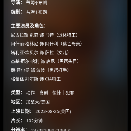
导演：
蒂姆·J·布朗
编剧：
蒂姆·J·布朗
主要演员及角色：
尼古拉斯·凯奇 饰 马特（退休特工）
阿什丽·格林尼 饰 阿什利（逃亡母亲）
塔利亚·坎贝尔 饰 萨拉（女儿）
杰基·厄尔·哈利 饰 唐尼（黑帮头目）
朗·普尔曼 饰 波波（黑帮打手）
格蕾丝·拜尔斯 饰 CIA特工
×
🧧 福利领取站
类型：
动作｜喜剧｜惊悚｜犯罪
☕
地区：
加拿大/美国
上映日期：
2023-08-25(美国)
朋友们辛苦了 💦
片长：
102分钟
你需要的各种会员，都可低价购买！
分辨率：
1920×1080 (1080P)