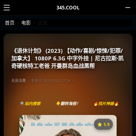
345.COOL
首页
电影
正文
《退休计划》 (2023) 【动作/喜剧/惊悚/犯罪/
加拿大】 1080P 6.3G 中字外挂 | 尼古拉斯·凯
奇硬核特工老爸 开曼群岛血战黑帮
无良法尊
发表于 2025/5/24 17:26
🔍站内搜索
👇翻转海报！
🔥找片神器🔥
⭐️ 5.9
《退休计划》
收藏
⭐