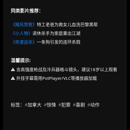
同类影片推荐：
《飓风营救》
特工老爸为救女儿血洗巴黎黑帮
《小人物》
退休杀手为家庭重出江湖
《疾速追杀》
一条狗引发的连环杀戮
温馨提示:
⚠️ 含高强度枪战及冷兵器格斗镜头，建议18岁以上观看
⚠️ 外挂字幕需用PotPlayer/VLC等播放器加载
标签：
#
加拿大
#
惊悚
#
犯罪
#
喜剧
#
动作