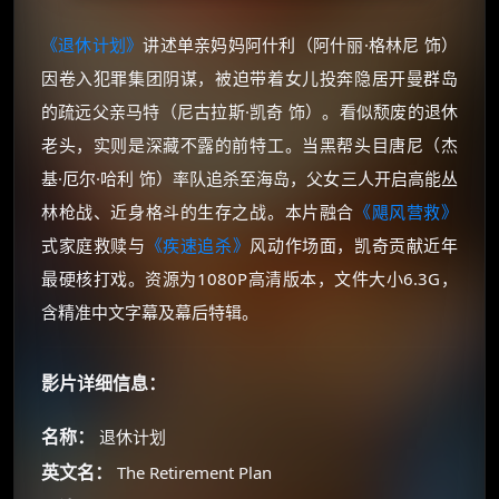
《退休计划》
讲述单亲妈妈阿什利（阿什丽·格林尼 饰）
因卷入犯罪集团阴谋，被迫带着女儿投奔隐居开曼群岛
的疏远父亲马特（尼古拉斯·凯奇 饰）。看似颓废的退休
老头，实则是深藏不露的前特工​。当黑帮头目唐尼（杰
基·厄尔·哈利 饰）率队追杀至海岛，父女三人开启高能丛
林枪战、近身格斗的生存之战​。本片融合
《飓风营救》
式家庭救赎与
《疾速追杀》
风动作场面，凯奇贡献近年
最硬核打戏。资源为1080P高清版本，文件大小6.3G，
含精准中文字幕及幕后特辑​。
影片详细信息：
名称：
退休计划
英文名：
The Retirement Plan