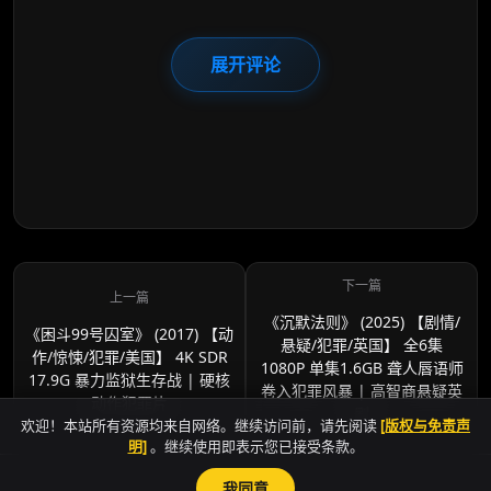
展开评论
《沉默法则》 (2025) 【剧情/
《困斗99号囚室》 (2017) 【动
悬疑/犯罪/英国】 全6集
作/惊悚/犯罪/美国】 4K SDR
1080P 单集1.6GB 聋人唇语师
17.9G 暴力监狱生存战 | 硬核
卷入犯罪风暴 | 高智商悬疑英
动作犯罪片
剧
欢迎！本站所有资源均来自网络。继续访问前，请先阅读
[版权与免责声
明]
。继续使用即表示您已接受条款。
我同意