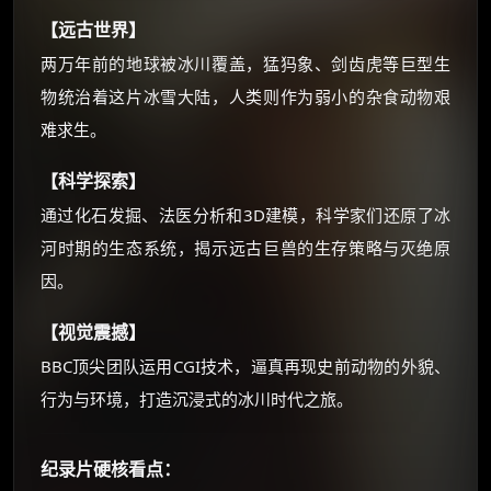
☕
【远古世界】
两万年前的地球被冰川覆盖，猛犸象、剑齿虎等巨型生
朋友们辛苦了 💦
物统治着这片冰雪大陆，人类则作为弱小的杂食动物艰
你需要的各种会员，都可低价购买！
如夸克12个月送14天 最低75元！
难求生。
价格有浮动，请直接搜索查最低价！
【科学探索】
还有支付宝现金红包、外卖红包、
优惠券、活动红包，每日可领。
通过化石发掘、法医分析和3D建模，科学家们还原了冰
河时期的生态系统，揭示远古巨兽的生存策略与灭绝原
⚡
前往【大淘客】领红包
因。
【视觉震撼】
☕ 海外大侠？通过 Ko-fi 赐茶
BBC顶尖团队运用CGI技术，逼真再现史前动物的外貌、
行为与环境，打造沉浸式的冰川时代之旅。
纪录片硬核看点：