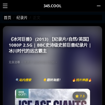
345.COOL
首页
纪录片
正文
《冰河巨兽》 (2013) 【纪录片/自然/英国】
1080P 2.5G | BBC史诗级史前巨兽纪录片 |
冰川时代的远古霸主
无良法尊
发表于 2025/5/23 15:30
🔍站内搜索
👇翻转海报！
🔥找片神器🔥
⭐️ 7.3
《冰河巨兽》
收藏
⭐