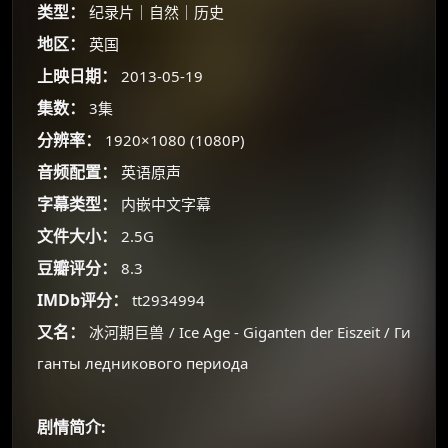
类型：
纪录片｜自然｜历史
地区：
英国
上映日期：
2013-05-19
集数：
3集
分辨率：
1920×1080 (1080P)
音频配置：
英语原声
字幕类型：
内嵌中文字幕
文件大小：
2.5G
豆瓣评分：
8.3
IMDb评分：
tt2934994
又名：
冰河期巨兽 / Ice Age - Giganten der Eiszeit / Ги
ганты ледникового периода
×
🧧 福利领取站
剧情简介: