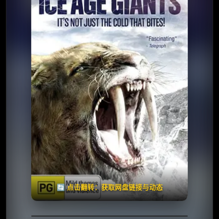
⭐️ 评分：7.3 | 🎬 2013年
✅ 已完结
夸克网盘
🧧️
天天领红包
失效请反馈
🔄 点击翻转：获取网盘链接与动态