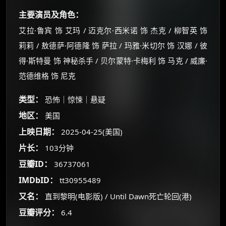
主要演员及角色：
艾拉·鲁宾 饰 艾玛 / 迈克尔·西米诺 饰 杰克 / 柳智英 饰
莉莉 / 敖德萨·阿德隆 饰 萨拉 / 玛雅·米切尔 饰 汉娜 / 彼
得·斯特曼 饰 神秘杀手 / 贝尔蒙特·卡梅利 饰 马克 / 威廉·
范德维格 饰 尼克
类型：
恐怖｜惊悚｜悬疑
地区：
美国
上映日期：
2025-04-25(美国)
片长：
103分钟
×
🧧 福利领取站
豆瓣ID：
36737061
IMDbID：
tt30955489
☕
又名：
直到黎明(电影版) / Until Dawn死亡轮回(港)
豆瓣评分：
6.4
朋友们辛苦了 💦