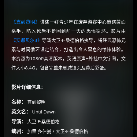
《直到黎明》
讲述一群青少年在废弃游客中心遭遇蒙面
杀手，陷入死后不断回到前一天的恐怖循环。影片由
《安娜贝尔3》
导演大卫·F·桑德伯格执导，将经典恐怖元
素与时间循环设定结合，打造出令人窒息的惊悚体验。
本资源为1080P高清版本，英语原声+外挂中文字幕，文
件大小8.4G，包含完整未删减镜头及幕后彩蛋。
影片详细信息：
名称：
直到黎明
英文名：
Until Dawn
导演：
大卫·F·桑德伯格
编剧：
加里·多伯曼 / 大卫·F·桑德伯格