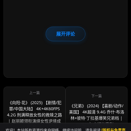
展开评论
《向阳·花》 (2025) 【剧情/犯
《兄弟》 (2024) 【喜剧/动作/
罪/中国大陆】 4K+4K60FPS
美国】 4K超清 9.4G 乔什·布洛
4.2G 刑满释放女性的救赎之路
林×彼特·丁拉基爆笑兄弟档 |
| 赵丽颖领衔演绎女性逆境成
2024年度期待喜剧
长
欢迎！本站所有资源均来自网络。继续访问前，请先阅读
[版权与免责声