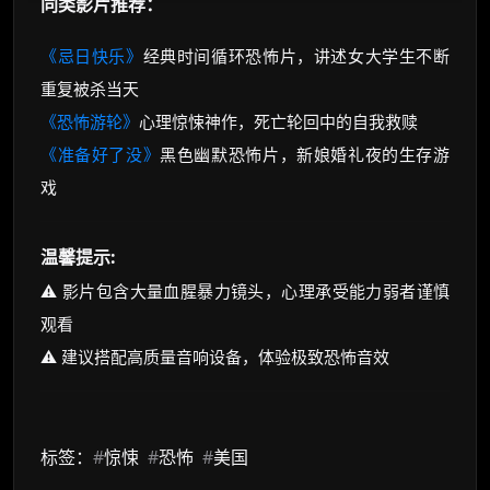
同类影片推荐：
《忌日快乐》
经典时间循环恐怖片，讲述女大学生不断
重复被杀当天
《恐怖游轮》
心理惊悚神作，死亡轮回中的自我救赎
《准备好了没》
黑色幽默恐怖片，新娘婚礼夜的生存游
戏
温馨提示:
⚠️ 影片包含大量血腥暴力镜头，心理承受能力弱者谨慎
观看
⚠️ 建议搭配高质量音响设备，体验极致恐怖音效
标签：
#
惊悚
#
恐怖
#
美国