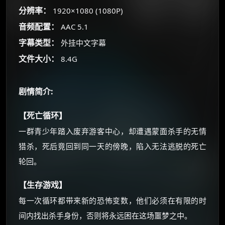
你需要的各种会员，都可低价购买！
分辨率：
1920×1080 (1080P)
如夸克12个月送14天 最低75元！
音频配置：
AAC 5.1
价格有浮动，请直接搜索查最低价！
字幕类型：
外挂中文字幕
还有支付宝现金红包、外卖红包、
优惠券、活动红包，每日可领。
文件大小：
8.4G
⚡
前往【大淘客】领红包
剧情简介:
☕ 海外大侠？通过 Ko-fi 赐茶
【死亡循环】
一群青少年踏入废弃游客中心，却遭遇蒙面杀手的无情
猎杀，死后竟回到同一天的傍晚，陷入无法逃脱的死亡
轮回。
【生存游戏】
每一次循环都带来新的恐怖变数，他们必须在有限的时
间内找出杀手身份，否则将永远困在这场噩梦之中。