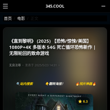
345.COOL
首页
电影
正文
《直到黎明》 (2025) 【恐怖/惊悚/美国】
1080P+4K 多版本 54G 死亡循环恐怖新作 |
无限轮回的致命游戏
无良法尊
发表于 2025/5/23 14:31
🔍站内搜索
👇翻转海报！
🔥找片神器🔥
⭐️ 6.3
《直到黎明》
收藏
⭐