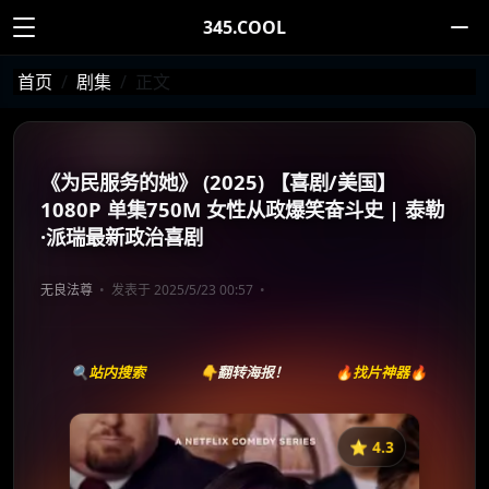
345.COOL
首页
剧集
正文
《为民服务的她》 (2025) 【喜剧/美国】
1080P 单集750M 女性从政爆笑奋斗史 | 泰勒
·派瑞最新政治喜剧
无良法尊
发表于 2025/5/23 00:57
🔍站内搜索
👇翻转海报！
🔥找片神器🔥
⭐️ 4.3
《为民服务的她》
收藏
⭐