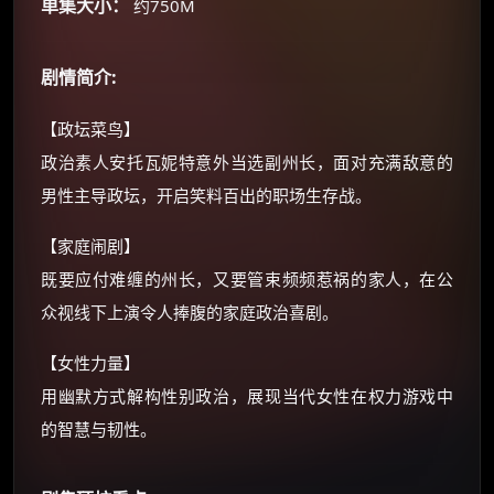
单集大小：
约750M
还有支付宝现金红包、外卖红包、
优惠券、活动红包，每日可领。
剧情简介:
⚡
前往【大淘客】领红包
【政坛菜鸟】
政治素人安托瓦妮特意外当选副州长，面对充满敌意的
☕ 海外大侠？通过 Ko-fi 赐茶
男性主导政坛，开启笑料百出的职场生存战。
【家庭闹剧】
既要应付难缠的州长，又要管束频频惹祸的家人，在公
众视线下上演令人捧腹的家庭政治喜剧。
【女性力量】
用幽默方式解构性别政治，展现当代女性在权力游戏中
的智慧与韧性。