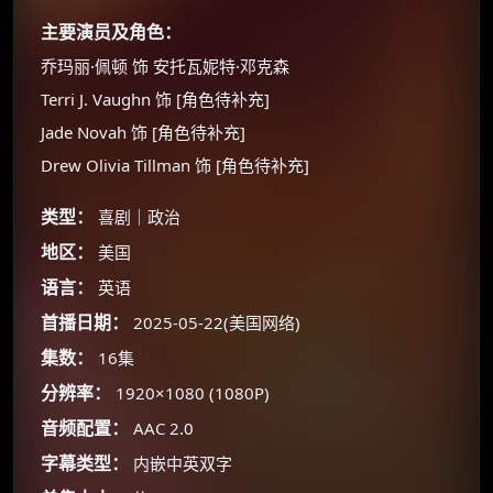
主要演员及角色：
乔玛丽·佩顿 饰 安托瓦妮特·邓克森
Terri J. Vaughn 饰 [角色待补充]
Jade Novah 饰 [角色待补充]
Drew Olivia Tillman 饰 [角色待补充]
类型：
喜剧｜政治
地区：
美国
×
🧧 福利领取站
语言：
英语
首播日期：
2025-05-22(美国网络)
☕
集数：
16集
分辨率：
1920×1080 (1080P)
朋友们辛苦了 💦
音频配置：
AAC 2.0
你需要的各种会员，都可低价购买！
如夸克12个月送14天 最低75元！
字幕类型：
内嵌中英双字
价格有浮动，请直接搜索查最低价！