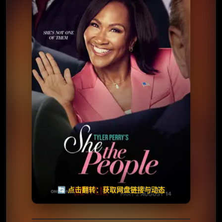
⭐️ 评分：4.3 | 🎬 2025年
📺 连载中
夸克网盘
🧧️
天天领红包
失效请反馈
🔄 点击翻转：获取网盘链接与动态