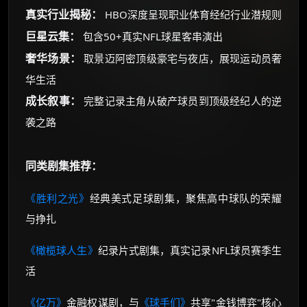
真实行业揭秘：
HBO深度呈现职业体育经纪行业潜规则
巨星云集：
包含50+真实NFL球星客串演出
奢华场景：
取景迈阿密顶级豪宅与夜店，展现运动员奢
华生活
成长叙事：
完整记录主角从破产球员到顶级经纪人的逆
袭之路
同类剧集推荐：
《胜利之光》
经典美式足球剧集，聚焦高中球队的荣耀
与挣扎
《橄榄球人生》
纪录片式剧集，真实记录NFL球员赛季生
活
《亿万》
金融权谋剧，与
《球手们》
共享"金钱博弈"核心