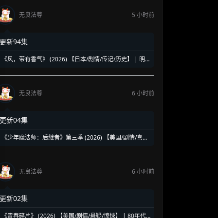
无良法尊
5 小时前
更新94集
《风，带有香气》 (2026) 【日本/剧情/传记/历史】 | 明
治时代的南丁格尔 | 见上爱演绎日本首位专业女护士的觉
醒之路
无良法尊
6 小时前
更新04集
《少年魔法师：后继者》第三季 (2026) 【美国/剧情/喜剧/
奇幻】 | 迪士尼经典魔法IP终章收官 | 贾斯汀与比莉携手
拯救家族
无良法尊
6 小时前
更新02集
《青春碎片》 (2026) 【美国/剧情/悬疑/惊悚】 | 80年代