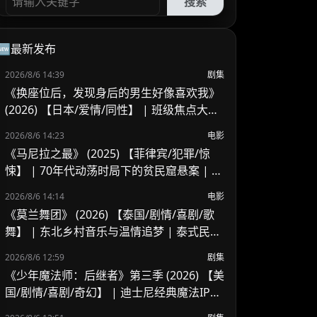
搜索
🆕最新发布
2026/8/6 14:39
剧集
《换座位后，发现身后的男生好像喜欢我》
(2026) 【日本/爱情/同性】 | 班级焦点大帅
哥 x 纯情懵懂男高中生 | 换座位引发的直球
2026/8/6 14:23
电影
高甜校园BL
《马尼拉之最》 (2025) 【菲律宾/犯罪/惊
悚】 | 70年代动荡时局下的贫民窟悬案 | 菲
律宾警匪犯罪新作
2026/8/6 14:14
电影
《莫兰舞团》 (2026) 【泰国/剧情/喜剧/歌
舞】 | 东北乡村音乐与温情追梦 | 泰式民谣
舞台上的兄妹羁绊
2026/8/6 12:59
剧集
《少年魔法师：后继者》第三季 (2026) 【美
国/剧情/喜剧/奇幻】 | 迪士尼经典魔法IP终
章收官 | 贾斯汀与比莉携手拯救家族