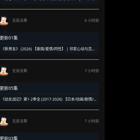
洛杉矶名校青春暗面 | 《美国精神病》作者新作改编
无良法尊
6 小时前
更新01集
《新男友》 (2026) 【泰国/爱情/同性】 | 邻家心动与恋爱
误会 | 纯正泰式校园同性浪漫新剧
无良法尊
7 小时前
更新05集
《幼女战记》第1-2季全 (2017-2026) 【日本/动画/剧情/
奇幻】 | 披着幼女皮的现代社畜怪物 | 硬核军事狂热者的
异世界神作
无良法尊
7 小时前
更新03集