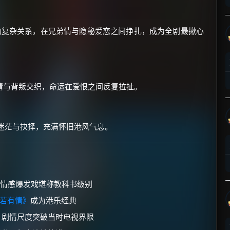
的复杂关系，在兄弟情与隐秘爱恋之间挣扎，成为全剧最揪心
×
🧧 福利领取站
情与背叛交织，命运在爱恨之间反复拉扯。
☕
迷茫与抉择，充满怀旧港风气息。
朋友们辛苦了 💦
你需要的各种会员，都可低价购买！
如夸克12个月送14天 最低75元！
价格有浮动，请直接搜索查最低价！
情感爆发戏堪称教科书级别
若有情》
成为港乐经典
还有支付宝现金红包、外卖红包、
优惠券、活动红包，每日可领。
，剧情尺度突破当时电视界限