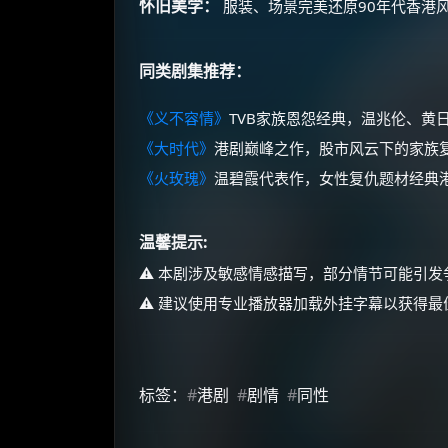
怀旧美学：
服装、场景完美还原90年代香港
同类剧集推荐：
《义不容情》
TVB家族恩怨经典，温兆伦、黄
《大时代》
港剧巅峰之作，股市风云下的家族
《火玫瑰》
温碧霞代表作，女性复仇题材经典
温馨提示:
⚠️ 本剧涉及敏感情感描写，部分情节可能引发
⚠️ 建议使用专业播放器加载外挂字幕以获得最
标签：
#
港剧
#
剧情
#
同性