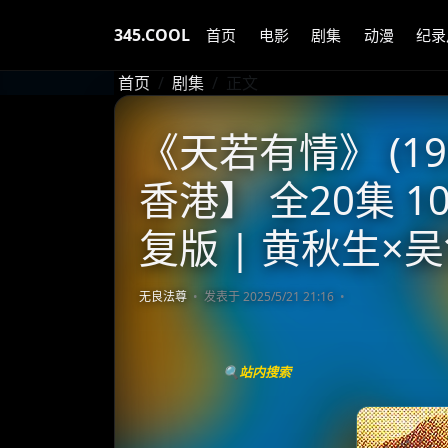
345.COOL
首页
电影
剧集
动漫
纪录
首页
剧集
正文
《天若有情》 (19
香港】 全20集 10
复版 | 黄秋生×
无良法尊
发表于 2025/5/21 21:16
🔍站内搜索