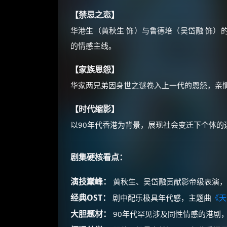
【禁忌之恋】
华港生（黄秋生 饰）与鲁德培（吴岱融 饰）
的情感主线。
【家族恩怨】
华家两兄弟因身世之谜卷入上一代的恩怨，亲
【时代缩影】
以90年代香港为背景，展现社会变迁下个体的
剧集硬核看点：
演技巅峰：
黄秋生、吴岱融贡献影帝级表演，
经典OST：
剧中配乐极具年代感，主题曲
《天
大胆题材：
90年代罕见涉及同性情感的港剧