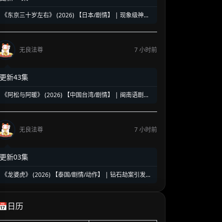
《东京三十岁左右》 (2026) 【日本/剧情】 | 现象级神剧
《三十而已》日版翻拍 | 35岁东京女子图鉴与都市救赎
无良法尊
7 小时前
更新43集
《阿松与阿暖》 (2026) 【中国台湾/剧情】 | 闽南语剧视
帝天后再度携手 | 2026初夏最温情治愈的烟火人间剧
无良法尊
7 小时前
更新03集
《龙婆虎》 (2026) 【泰国/剧情/动作】 | 钻石劫案引发的
清白保卫战 | 泰式硬核动作与悬疑冒险
📅日历