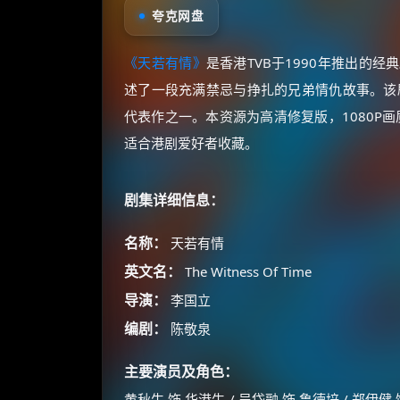
夸克网盘
《天若有情》
是香港TVB于1990年推出的
述了一段充满禁忌与挣扎的兄弟情仇故事。该
代表作之一。本资源为高清修复版，1080P画
适合港剧爱好者收藏。
剧集详细信息：
名称：
天若有情
英文名：
The Witness Of Time
导演：
李国立
编剧：
陈敬泉
主要演员及角色：
黄秋生 饰 华港生 / 吴岱融 饰 鲁德培 / 郑伊健 