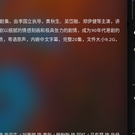
经典剧集，由李国立执导，黄秋生、吴岱融、郑伊健等主演，讲
剧以细腻的情感刻画和极具张力的剧情，成为90年代港剧的
质，粤语原声，内嵌中文字幕，完整20集，文件大小9.2G，
饰 华京生 / 刘美娟 饰 李彤 / 杨盼盼 饰 阿红 / 吕有慧 饰 华母