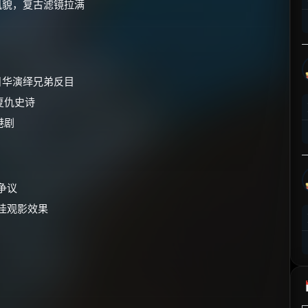
风貌，复古滤镜拉满
⚡
前往【大淘客】领红包
☕ 海外大侠？通过 Ko-fi 赐茶
日华演绎兄弟反目
复仇史诗
港剧
争议
佳观影效果