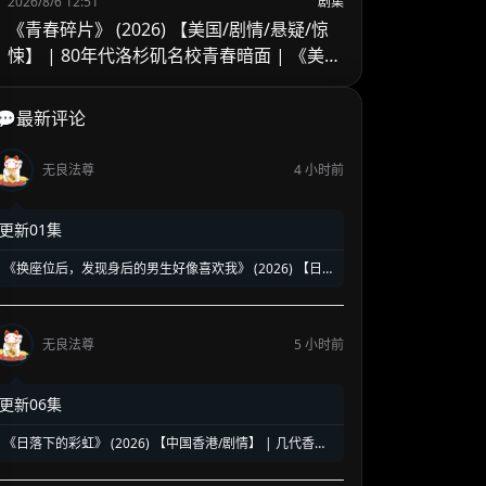
2026/8/6 12:51
剧集
《青春碎片》 (2026) 【美国/剧情/悬疑/惊
悚】 | 80年代洛杉矶名校青春暗面 | 《美国
精神病》作者新作改编
💬最新评论
无良法尊
4 小时前
更新01集
《换座位后，发现身后的男生好像喜欢我》 (2026) 【日
本/爱情/同性】 | 班级焦点大帅哥 x 纯情懵懂男高中生 | 换
座位引发的直球高甜校园BL
无良法尊
5 小时前
更新06集
《日落下的彩虹》 (2026) 【中国香港/剧情】 | 几代香港
人的彩虹邨告别情书 | 触动心灵的温情港式单元群像剧