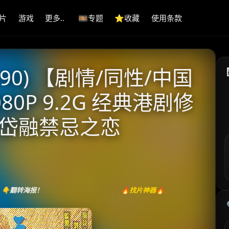
片
游戏
更多..
🎞️专题
⭐️收藏
使用条款
90) 【剧情/同性/中国
80P 9.2G 经典港剧修
吴岱融禁忌之恋
👇翻转海报！
🔥找片神器🔥