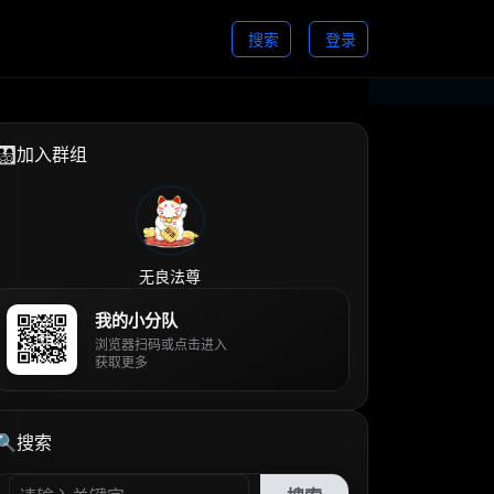
搜索
登录
👨‍👩‍👧‍👦加入群组
无良法尊
我的小分队
浏览器扫码或点击进入
获取更多
🔍搜索