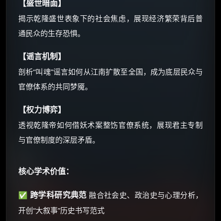
【盛世暗面】
还有支付宝现金红包、外卖红包、
揭示乾隆盛世表象下的社会焦虑，展现经济繁荣背后普
优惠券、活动红包，每日可领。
通民众的生存恐惧。
⚡
前往【大淘客】领红包
【谣言机制】
剖析“叫魂”谣言如何从江南扩散至全国，成为底层民众与
☕ 海外大侠？通过 Ko-fi 赐茶
官僚体系的共同梦魇。
【权力博弈】
透视乾隆帝如何借妖术案整饬官僚系统，展现君主专制
与官僚制度的深层矛盾。
核心学术价值：
跨学科研究典范
✅
融合社会史、政治史与心理分析，
开创“大叙事”历史书写范式