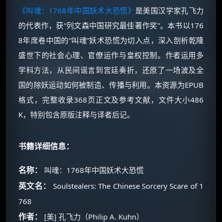
《叫魂：1768年中国妖术大恐慌》
是美国汉学家孔飞力
的代表作，获“列文森中国研究最佳著作奖”。本书以176
8年席卷中国的“叫魂”妖术恐慌为切入点，深入剖析乾隆
盛世下的社会心理、官僚运作与皇权控制。作者运用多
学科方法，从民间谣言到宫廷奏折，还原了一场波及全
国的除妖运动如何被制造、传播与利用。本资源为EPUB
格式，完整收录368页正文及参考文献，文件大小486
K，特别包含原版注释与译者后记。
书籍详细信息：
名称：
叫魂：1768年中国妖术大恐慌
英文名：
Soulstealers: The Chinese Sorcery Scare of 1
768
作者：
[美] 孔飞力（Philip A. Kuhn）