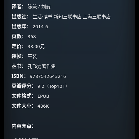
译者：
陈兼 / 刘昶
出版社：
生活·读书·新知三联书店 上海三联书店
出版年：
2014-6
页数：
368
定价：
38.00元
装帧：
平装
丛书：
孔飞力著作集
ISBN：
9787542643216
×
🧧 福利领取站
豆瓣评分：
9.2（Top101）
☕
文件格式：
EPUB
文件大小：
486K
朋友们辛苦了 💦
你需要的各种会员，都可低价购买！
内容亮点：
如夸克12个月送14天 最低75元！
价格有浮动，请直接搜索查最低价！