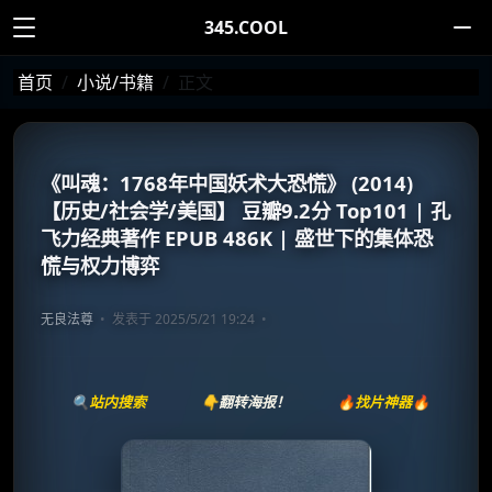
345.COOL
首页
小说/书籍
正文
《叫魂：1768年中国妖术大恐慌》 (2014)
【历史/社会学/美国】 豆瓣9.2分 Top101 | 孔
飞力经典著作 EPUB 486K | 盛世下的集体恐
慌与权力博弈
无良法尊
发表于 2025/5/21 19:24
🔍站内搜索
👇翻转海报！
🔥找片神器🔥