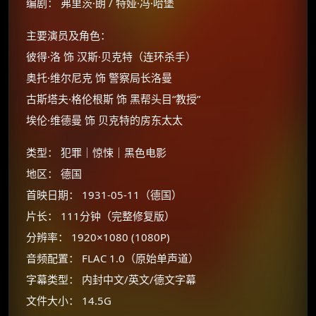
编剧： 弗里茨·朗 / 特娅·冯·哈堡
主要演员及角色：
彼得·洛 饰 汉斯·贝克特（连环杀手）
奥托·维尔尼克 饰 警察局长洛曼
古斯塔夫·格伦根斯 饰 黑帮头目“教授”
埃伦·维德曼 饰 贝克特的房东太太
×
类型： 犯罪｜惊悚｜黑色电影
🧧 福利领取站
地区： 德国
☕
首映日期： 1931-05-11（德国）
片长： 111分钟（完整修复版）
分辨率： 1920×1080 (1080P)
朋友们辛苦了 💦
音频配置： FLAC 1.0（原始单声道）
你需要的各种会员，都可低价购买！
如夸克12个月送14天 最低75元！
字幕类型： 内封中文/英文/德文字幕
价格有浮动，请直接搜索查最低价！
文件大小： 14.5G
还有支付宝现金红包、外卖红包、