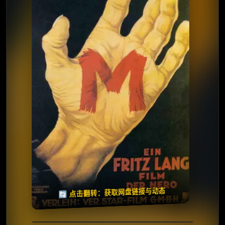
⭐️ 评分：8.1 | 🎬 1931年
夸克网盘
🧧️
天天领红包
失效请反馈
🔄 点击翻转：获取网盘链接与动态