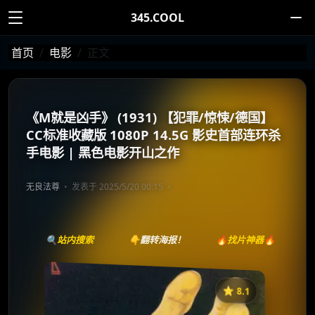
345.COOL
首页
电影
正文
《M就是凶手》 (1931) 【犯罪/惊悚/德国】
CC标准收藏版 1080P 14.5G 影史首部连环杀
手电影 | 黑色电影开山之作
无良法尊
发表于 2025/5/20 00:15
🔍站内搜索
👇翻转海报！
🔥找片神器🔥
⭐️ 8.1
《M就是凶手》
收藏
⭐