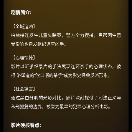
优惠券、活动红包，每日可领。
剧情简介:
⚡
前往【大淘客】领红包
【全城追凶】
柏林接连发生儿童失踪案，警方全力搜捕，黑帮因生意
☕ 海外大侠？通过 Ko-fi 赐茶
受影响也自发组织追查凶手。
【心理惊悚】
影片以近乎纪录片的手法展现连环杀手的心理状态，彼
得·洛塑造的“吹口哨的杀手”成为影史经典反派形象。
【社会寓言】
通过黑白分明的光影对比，影片深刻探讨了司法正义与
私刑报复的边界，被誉为最早的犯罪心理分析电影。
影片硬核看点：