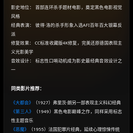
影史地位： 首部连环杀手题材电影，奠定黑色电影视觉
风格
经典表演： 彼得·洛的杀手形象入选AFI百年百大银幕反
派
修复效果： CC标准收藏版4K修复，完美还原德国表现主
义光影美学
音效设计： 标志性口哨动机成为影史最经典音效设计之
一
同类影片推荐：
《大都会》
（1927）弗里茨·朗另一部表现主义科幻经典
《第三人》
（1949）黑色电影巅峰之作，同样采用标志
性主题音乐
《恶魔》
（1955）法国犯罪片经典，延续心理惊悚传统