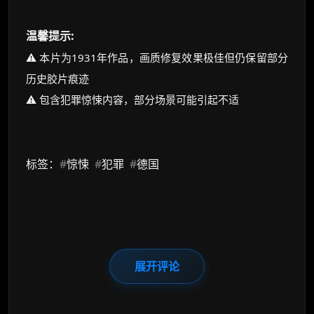
温馨提示:
⚠️ 本片为1931年作品，画质修复效果极佳但仍保留部分
历史胶片痕迹
⚠️ 包含犯罪惊悚内容，部分场景可能引起不适
标签：
#
惊悚
#
犯罪
#
德国
展开评论