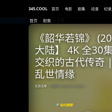
345.COOL
首页
电影
剧集
动漫
纪录
首页
剧集
正文
《韶华若锦》 (20
大陆】 4K 全30
交织的古代传奇 
乱世情缘
无良法尊
发表于 2025/5/19 20:23
🔍站内搜索