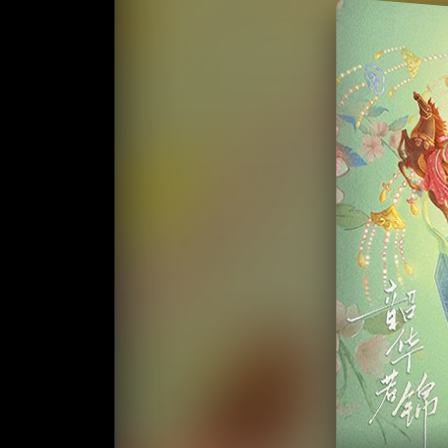
收藏
⭐️ 评
天天领红包