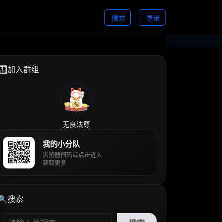
搜索
登录
👨‍👩‍👧‍👦加入群组
无良法尊
我的小分队
浏览器扫码或点击进入
获取更多
🔍搜索