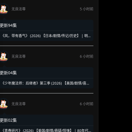
无良法尊
5 小时前
更新94集
《风，带有香气》 (2026) 【日本/剧情/传记/历史】 | 明
治时代的南丁格尔 | 见上爱演绎日本首位专业女护士的觉
醒之路
无良法尊
6 小时前
更新04集
《少年魔法师：后继者》第三季 (2026) 【美国/剧情/喜剧/
奇幻】 | 迪士尼经典魔法IP终章收官 | 贾斯汀与比莉携手
拯救家族
无良法尊
6 小时前
更新02集
《青春碎片》 (2026) 【美国/剧情/悬疑/惊悚】 | 80年代