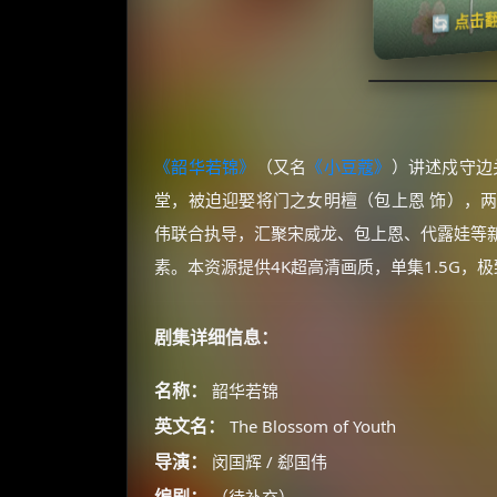
🔄 点击
《韶华若锦》
（又名
《小豆蔻》
）讲述戍守边
堂，被迫迎娶将门之女明檀（包上恩 饰），
伟联合执导，汇聚宋威龙、包上恩、代露娃等
素。本资源提供4K超高清画质，单集1.5G，
剧集详细信息：
名称：
韶华若锦
英文名：
The Blossom of Youth
导演：
闵国辉 / 郄国伟