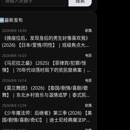
搜索
🆕最新发布
2026/8/6 14:39
剧集
《换座位后，发现身后的男生好像喜欢我》
(2026) 【日本/爱情/同性】 | 班级焦点大帅
哥 x 纯情懵懂男高中生 | 换座位引发的直球
2026/8/6 14:23
电影
高甜校园BL
《马尼拉之最》 (2025) 【菲律宾/犯罪/惊
悚】 | 70年代动荡时局下的贫民窟悬案 | 菲
律宾警匪犯罪新作
2026/8/6 14:14
电影
《莫兰舞团》 (2026) 【泰国/剧情/喜剧/歌
舞】 | 东北乡村音乐与温情追梦 | 泰式民谣
舞台上的兄妹羁绊
2026/8/6 12:59
剧集
《少年魔法师：后继者》第三季 (2026) 【美
国/剧情/喜剧/奇幻】 | 迪士尼经典魔法IP终
章收官 | 贾斯汀与比莉携手拯救家族