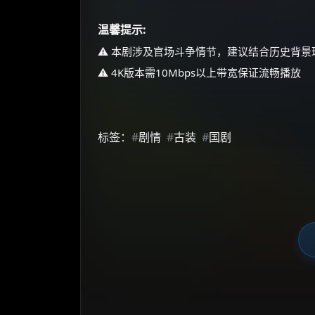
温馨提示:
⚠️ 本剧涉及官场斗争情节，建议结合历史背
⚠️ 4K版本需10Mbps以上带宽保证流畅播放
标签：
#
剧情
#
古装
#
国剧