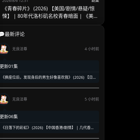
2026/8/6 12:51
剧集
《青春碎片》 (2026) 【美国/剧情/悬疑/惊
悚】 | 80年代洛杉矶名校青春暗面 | 《美国
精神病》作者新作改编
💬最新评论
无良法尊
4 小时前
更新01集
《换座位后，发现身后的男生好像喜欢我》 (2026) 【日
本/爱情/同性】 | 班级焦点大帅哥 x 纯情懵懂男高中生 | 换
座位引发的直球高甜校园BL
无良法尊
5 小时前
更新06集
《日落下的彩虹》 (2026) 【中国香港/剧情】 | 几代香港
人的彩虹邨告别情书 | 触动心灵的温情港式单元群像剧