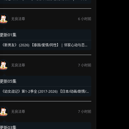
洛杉矶名校青春暗面 | 《美国精神病》作者新作改编
无良法尊
6 小时前
更新01集
《新男友》 (2026) 【泰国/爱情/同性】 | 邻家心动与恋爱
误会 | 纯正泰式校园同性浪漫新剧
无良法尊
7 小时前
更新05集
《幼女战记》第1-2季全 (2017-2026) 【日本/动画/剧情/
奇幻】 | 披着幼女皮的现代社畜怪物 | 硬核军事狂热者的
异世界神作
无良法尊
7 小时前
更新03集