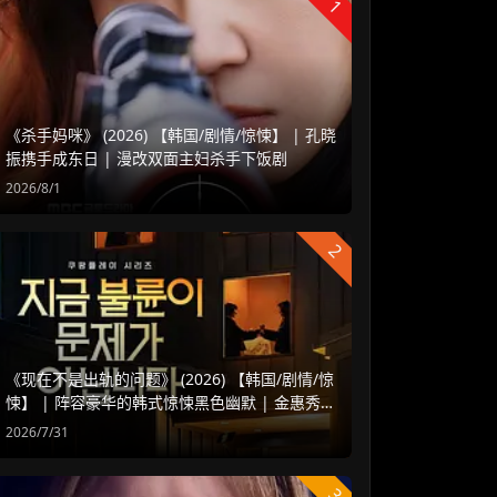
1
《杀手妈咪》 (2026) 【韩国/剧情/惊悚】 | 孔晓
振携手成东日 | 漫改双面主妇杀手下饭剧
2026/8/1
2
《现在不是出轨的问题》 (2026) 【韩国/剧情/惊
悚】 | 阵容豪华的韩式惊悚黑色幽默 | 金惠秀 x
赵汝贞强强联手
2026/7/31
3