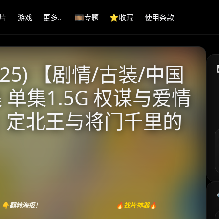
片
游戏
更多..
🎞️专题
⭐️收藏
使用条款
25) 【剧情/古装/中国
集 单集1.5G 权谋与爱情
| 定北王与将门千里的
👇翻转海报！
🔥找片神器🔥