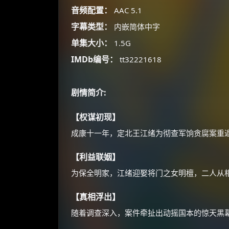
音频配置：
AAC 5.1
字幕类型：
内嵌简体中字
单集大小：
1.5G
IMDb编号：
tt32221618
剧情简介:
【权谋初现】
成康十一年，定北王江绪为彻查军饷贪腐案重
【利益联姻】
为保全明家，江绪迎娶将门之女明檀，二人从
【真相浮出】
随着调查深入，案件牵扯出动摇国本的惊天黑