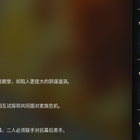
×
🧧 福利领取站
☕
返朝堂，却陷入更庞大的阴谋漩涡。
朋友们辛苦了 💦
你需要的各种会员，都可低价购买！
如夸克12个月送14天 最低75元！
相互试探到共同面对家族危机。
价格有浮动，请直接搜索查最低价！
还有支付宝现金红包、外卖红包、
优惠券、活动红包，每日可领。
幕，二人必须联手对抗幕后黑手。