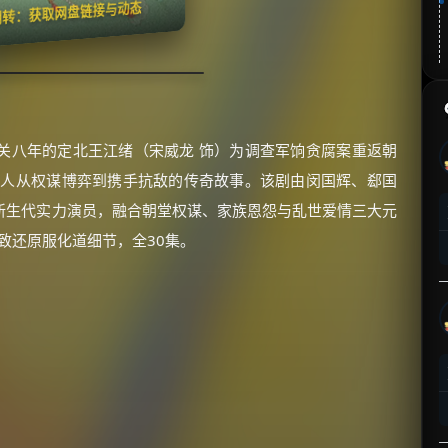
翻转：获取网盘链接与动态
关八年的定北王江绪（宋威龙 饰）为调查军饷贪腐案重返朝
两人从权谋博弈到携手抗敌的传奇故事。该剧由闵国辉、郄国
新生代实力演员，融合朝堂权谋、家族恩怨与乱世爱情三大元
极致还原服化道细节，全30集。