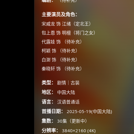
编剧：
（待补充）
主要演员及角色：
宋威龙 饰 江绪（定北王）
包上恩 饰 明檀（将门之女）
代露娃 饰 （待补充）
柯颖 饰 （待补充）
白澍 饰 （待补充）
秦晓轩 饰 （待补充）
类型：
剧情｜古装
地区：
中国大陆
语言：
汉语普通话
首播日期：
2025-05-19(中国大陆)
集数：
30集（更新中）
分辨率：
3840×2160 (4K)