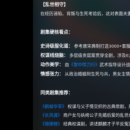
【乱世相守】
在经历诬陷、背叛与生死考验后，这对表面夫
剧集硬核看点：
史诗级服化道：
参考唐宋典制打造3000+套
权谋线烧脑：
多层级贪腐案贯穿全剧，涉及6
动作美学：
由
《雪中悍刀行》
武术指导设计战
情感张力：
从政治婚姻到生死与共，男女主情
同类剧集推荐：
《鹤唳华亭》
权谋与父子情交织的古典悲剧，
《长风渡》
商户女与纨绔公子先婚后爱的乱世
《琅琊榜》
经典权谋剧，讲述麒麟才子平反冤