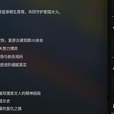
⚡
前往【大淘客】领红包
妻逐渐萌生真情，共同守护家国大义。
☕ 海外大侠？通过 Ko-fi 赐茶
服饰，复原古建筑群20余处
大势力博弈
场与刺杀戏码
感进阶细腻真实
展现儒家文人的精神困局
成长史
案的复仇之路