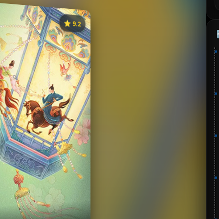
⭐️ 9.2
《韶华若锦》
⭐
分：9.2 | 🎬 2025年
✅ 已完结
夸克网盘
🧧️
失效请反馈