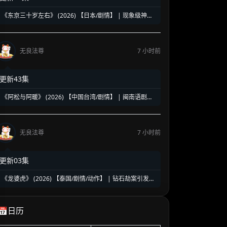
《东京三十岁左右》 (2026) 【日本/剧情】 | 现象级神剧
《三十而已》日版翻拍 | 35岁东京女子图鉴与都市救赎
无良法尊
7 小时前
更新43集
《阿松与阿暖》 (2026) 【中国台湾/剧情】 | 闽南语剧视
帝天后再度携手 | 2026初夏最温情治愈的烟火人间剧
无良法尊
7 小时前
更新03集
《龙婆虎》 (2026) 【泰国/剧情/动作】 | 钻石劫案引发的
清白保卫战 | 泰式硬核动作与悬疑冒险
📅日历