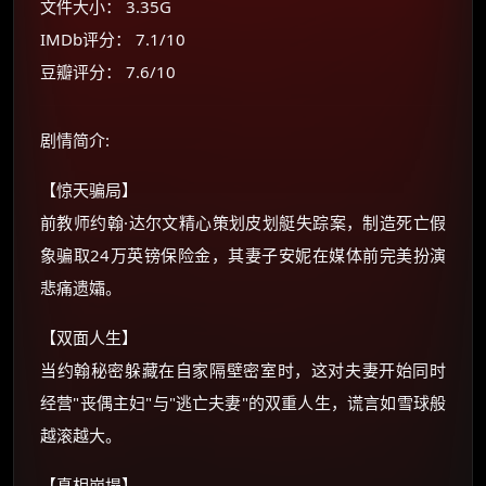
文件大小： 3.35G
朋友们辛苦了 💦
IMDb评分： 7.1/10
你需要的各种会员，都可低价购买！
如夸克12个月送14天 最低75元！
豆瓣评分： 7.6/10
价格有浮动，请直接搜索查最低价！
还有支付宝现金红包、外卖红包、
剧情简介:
优惠券、活动红包，每日可领。
【惊天骗局】
⚡
前往【大淘客】领红包
前教师约翰·达尔文精心策划皮划艇失踪案，制造死亡假
象骗取24万英镑保险金，其妻子安妮在媒体前完美扮演
☕ 海外大侠？通过 Ko-fi 赐茶
悲痛遗孀。
【双面人生】
当约翰秘密躲藏在自家隔壁密室时，这对夫妻开始同时
经营"丧偶主妇"与"逃亡夫妻"的双重人生，谎言如雪球般
越滚越大。
【真相崩塌】