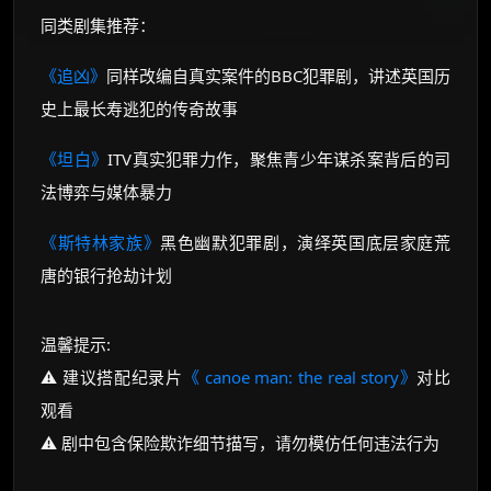
同类剧集推荐：
《追凶》
同样改编自真实案件的BBC犯罪剧，讲述英国历
史上最长寿逃犯的传奇故事
《坦白》
ITV真实犯罪力作，聚焦青少年谋杀案背后的司
法博弈与媒体暴力
《斯特林家族》
黑色幽默犯罪剧，演绎英国底层家庭荒
唐的银行抢劫计划
温馨提示:
⚠️ 建议搭配纪录片
《 canoe man: the real story》
对比
观看
⚠️ 剧中包含保险欺诈细节描写，请勿模仿任何违法行为