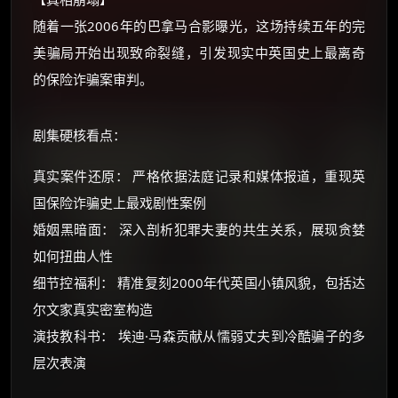
随着一张2006年的巴拿马合影曝光，这场持续五年的完
美骗局开始出现致命裂缝，引发现实中英国史上最离奇
的保险诈骗案审判。
剧集硬核看点：
真实案件还原： 严格依据法庭记录和媒体报道，重现英
国保险诈骗史上最戏剧性案例
婚姻黑暗面： 深入剖析犯罪夫妻的共生关系，展现贪婪
如何扭曲人性
细节控福利： 精准复刻2000年代英国小镇风貌，包括达
尔文家真实密室构造
演技教科书： 埃迪·马森贡献从懦弱丈夫到冷酷骗子的多
层次表演