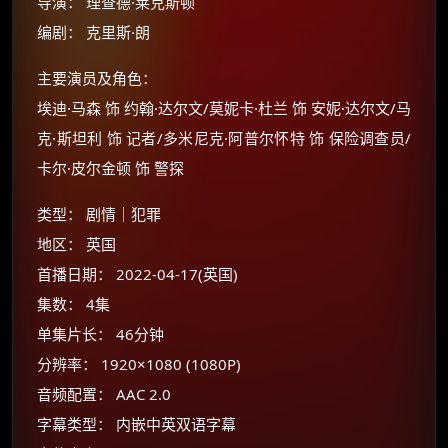
导演： 理查德·莱克斯顿
编剧： 克里斯·朗
主要演员及角色：
埃迪·马森 饰 约翰·达尔文/莫妮卡·杜兰 饰 安妮·达尔文/马
克·斯坦利 饰 记者/多米尼克·阿普尔怀特 饰 保险调查员/
卡尔·皮尔金顿 饰 警探
类型： 剧情｜犯罪
地区： 英国
首播日期： 2022-04-17(英国)
集数： 4集
单集片长： 46分钟
×
🧧 福利领取站
分辨率： 1920×1080 (1080P)
☕
音频配置： AAC 2.0
字幕类型： 内嵌中英双语字幕