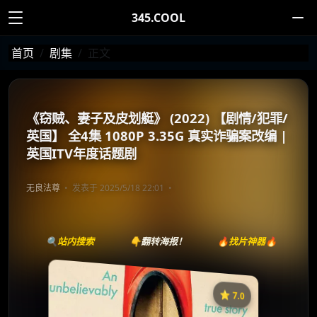
345.COOL
首页
剧集
正文
《窃贼、妻子及皮划艇》 (2022) 【剧情/犯罪/
英国】 全4集 1080P 3.35G 真实诈骗案改编 |
英国ITV年度话题剧
无良法尊
发表于 2025/5/18 22:01
🔍站内搜索
👇翻转海报！
🔥找片神器🔥
⭐️ 7.0
《窃贼、妻子及皮划艇》
收藏
⭐