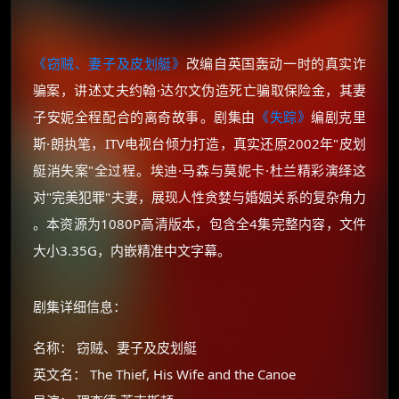
《窃贼、妻子及皮划艇》
改编自英国轰动一时的真实诈
骗案，讲述丈夫约翰·达尔文伪造死亡骗取保险金，其妻
子安妮全程配合的离奇故事​。剧集由
《失踪》
编剧克里
斯·朗执笔，ITV电视台倾力打造，真实还原2002年"皮划
艇消失案"全过程​。埃迪·马森与莫妮卡·杜兰精彩演绎这
对"完美犯罪"夫妻，展现人性贪婪与婚姻关系的复杂角力​
。本资源为1080P高清版本，包含全4集完整内容，文件
大小3.35G，内嵌精准中文字幕。
剧集详细信息：
名称： 窃贼、妻子及皮划艇
英文名： The Thief, His Wife and the Canoe