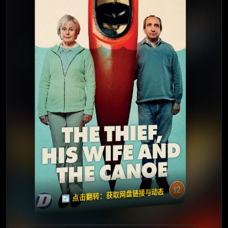
⭐️ 评分：7.0 | 🎬 2022年
✅ 已完结
夸克网盘
🧧️
天天领红包
失效请反馈
🔄 点击翻转：获取网盘链接与动态