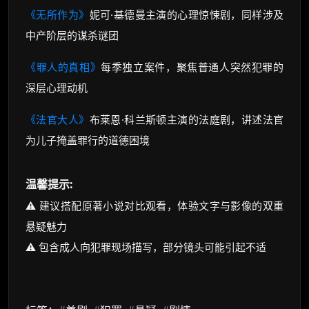
《无所作为》
妮可·基德曼主演的心理惊悚剧，同样涉及
中产阶层的谋杀谜团
《罪人的真相》
每季独立案件，聚焦普通人突然犯罪的
深层心理动机
《法官大人》
布莱恩·科兰斯顿主演的法庭剧，讲述法官
为儿子掩盖罪行的道德困境
温馨提示:
⚠️ 建议搭配原著小说对比观看，体验文字与影像的双重
悬疑魅力
⚠️ 包含成人向犯罪现场描写，部分镜头可能引起不适