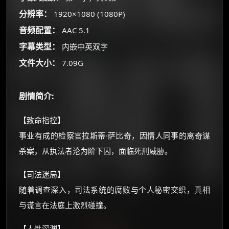
你需要的各种会员，都可低价购买！
分辨率：
1920×1080 (1080P)
如夸克12个月送14天 最低75元！
音频配置：
AAC 5.1
价格有浮动，请直接搜索查最低价！
字幕类型：
内嵌中英双字
还有支付宝现金红包、外卖红包、
优惠券、活动红包，每日可领。
文件大小：
7.09G
⚡
前往【大淘客】领红包
剧情简介:
☕ 海外大侠？通过 Ko-fi 赐茶
【致命指控】
事业有成的检察官拉斯蒂·萨比奇，因情人同事的离奇谋
杀案，从执法者沦为阶下囚，面临死刑威胁。
【司法迷局】
随着调查深入，司法系统的腐败与个人秘密交织，真相
与谎言在法庭上激烈碰撞。
【人性深渊】