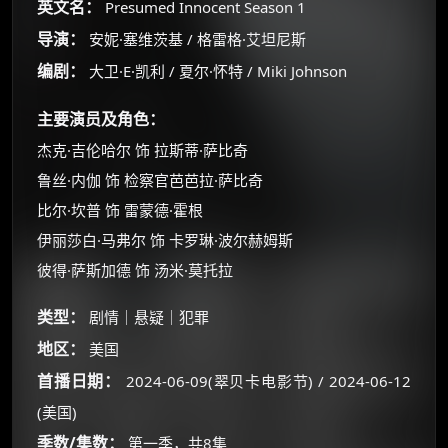
英文名：
Presumed Innocent Season 1
导演：
安妮·塞维茨基 / 格雷格·艾坦尼斯
编剧：
大卫·E·凯利 / 夏尔·怀特 / Miki Johnson
主要演员及角色：
杰克·吉伦哈尔 饰 拉斯蒂·萨比奇
鲁丝·内伽 饰 检察官芭芭拉·萨比奇
比尔·坎普 饰 雷蒙德·霍根
伊丽莎白·马弗尔 饰 卡罗琳·波尔赫姆斯
彼得·萨斯加德 饰 汤米·莫托拉
×
类型：
剧情｜悬疑｜犯罪
🧧 福利领取站
地区：
美国
☕
首播日期：
2024-06-09(翠贝卡电影节) / 2024-06-12
(美国)
朋友们辛苦了 💦
季数/集数：
第一季，共8集