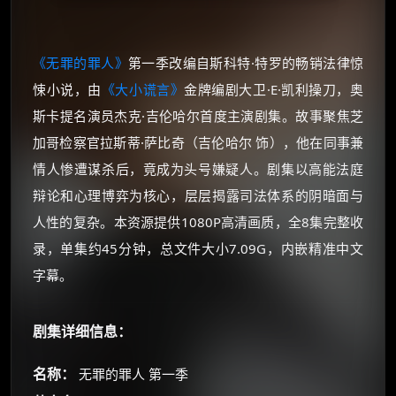
《无罪的罪人》
第一季改编自斯科特·特罗的畅销法律惊
悚小说，由
《大小谎言》
金牌编剧大卫·E·凯利操刀，奥
斯卡提名演员杰克·吉伦哈尔首度主演剧集​。故事聚焦芝
加哥检察官拉斯蒂·萨比奇（吉伦哈尔 饰），他在同事兼
情人惨遭谋杀后，竟成为头号嫌疑人​。剧集以高能法庭
辩论和心理博弈为核心，层层揭露司法体系的阴暗面与
人性的复杂​。本资源提供1080P高清画质，全8集完整收
录，单集约45分钟，总文件大小7.09G，内嵌精准中文
字幕。
剧集详细信息：
名称：
无罪的罪人 第一季