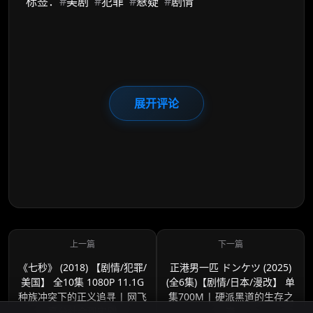
标签：
#
美剧
#
犯罪
#
悬疑
#
剧情
展开评论
《七秒》 (2018) 【剧情/犯罪/
正港男一匹 ドンケツ (2025)
美国】 全10集 1080P 11.1G
(全6集)【剧情/日本/漫改】 单
种族冲突下的正义追寻 | 网飞
集700M | 硬派黑道的生存之
高分社会现实剧
道