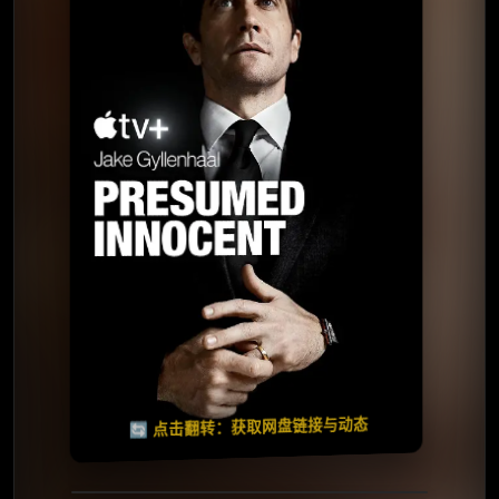
⭐️ 评分：7.8 | 🎬 2024年
📺 连载中
夸克网盘
🧧️
天天领红包
失效请反馈
🔄 点击翻转：获取网盘链接与动态