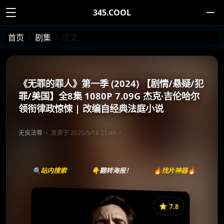
345.COOL
首页
剧集
正文
《无罪的罪人》第一季 (2024) 【剧情/悬疑/犯
罪/美国】全8集 1080P 7.09G 杰克·吉伦哈尔
领衔律政惊悚 | 改编自经典法庭小说
无良法尊
发表于 2025/5/18 21:40
🔍站内搜索
👇翻转海报！
🔥找片神器🔥
⭐️ 7.8
《Presumed Innocent》
收藏
⭐