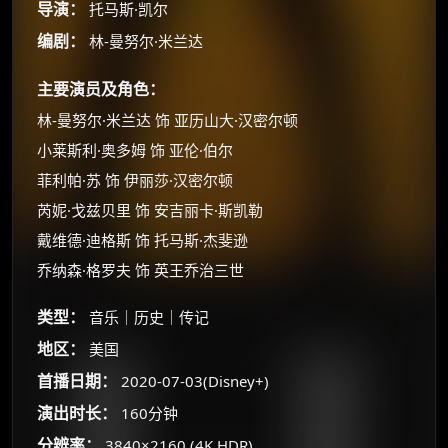
导演：
托马斯·凯尔
编剧：
林-曼努尔·米兰达
主要演员及角色：
林-曼努尔·米兰达 饰 亚历山大·汉密尔顿
小莱斯利·奥多姆 饰 亚伦·伯尔
菲利帕·苏 饰 伊丽莎·汉密尔顿
芮妮·戈兹贝里 饰 安吉丽卡·斯凯勒
戴维德·迪格斯 饰 托马斯·杰斐逊
乔纳森·格罗夫 饰 英王乔治三世
类型：
音乐｜历史｜传记
×
🧧 福利领取站
地区：
美国
☕
首播日期：
2020-07-03(Disney+)
演出时长：
160分钟
分辨率：
3840×2160 (4K HDR)