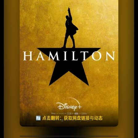
⭐️ 评分：7.7 | 🎬 2025年
夸克网盘
🧧️
天天领红包
失效请反馈
🔄 点击翻转：获取网盘链接与动态