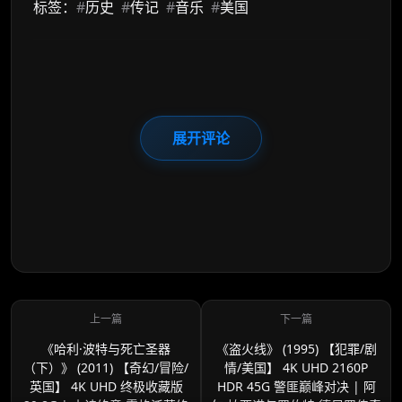
标签：
#
历史
#
传记
#
音乐
#
美国
展开评论
《哈利·波特与死亡圣器
《盗火线》 (1995) 【犯罪/剧
（下）》 (2011) 【奇幻/冒险/
情/美国】 4K UHD 2160P
英国】 4K UHD 终极收藏版
HDR 45G 警匪巅峰对决 | 阿