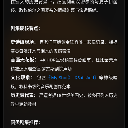
在宏大的历史背景下，细腻刻画汉密尔顿与妻子伊丽
莎、政敌伯尔之间复杂的情感纠葛与命运羁绊。
剧集硬核看点：
史诗级现场：
百老汇原版黄金阵容唯一影像记录，捕捉
演员每滴汗水与泪水的震撼表演
音画天花板：
4K HDR呈现精美舞台细节，杜比全景声
精准还原理查德·罗杰斯剧院声场
文化现象：
包含
《My Shot》
《Satisfied》
等神级唱
段，教科书级的音乐剧创作范本
历史课代表：
严谨考据18世纪美国史，被多国列入历史
教学辅助教材
同类剧集推荐：