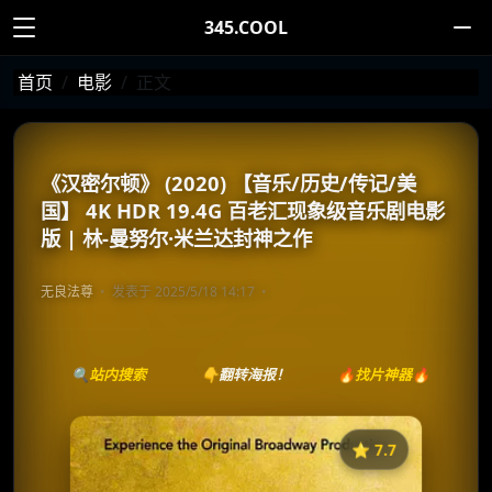
345.COOL
首页
电影
正文
《汉密尔顿》 (2020) 【音乐/历史/传记/美
国】 4K HDR 19.4G 百老汇现象级音乐剧电影
版 | 林-曼努尔·米兰达封神之作
无良法尊
发表于 2025/5/18 14:17
🔍站内搜索
👇翻转海报！
🔥找片神器🔥
⭐️ 7.7
《汉密尔顿》
收藏
⭐