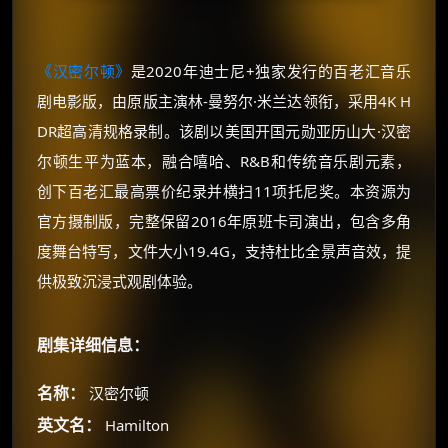
《汉密尔顿》
是2020年迪士尼+独家发行的百老汇音乐
剧电影版，由原版主演林-曼努尔·米兰达领衔，采用4K H
DR超高清规格录制。该剧以美国开国元勋亚历山大·汉密
尔顿生平为蓝本，融合嘻哈、R&B和传统音乐剧元素，
创下百老汇最高票价纪录并横扫11项托尼奖。本资源为
官方摄制版，完整保留2016年原班卡司演出，包含多角
度舞台特写，文件大小19.4G，支持杜比全景声音效，提
供极致沉浸式观剧体验。
剧集详细信息：
名称：
汉密尔顿
英文名：
Hamilton