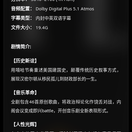
朋友们辛苦了 💦
音频配置：
Dolby Digital Plus 5.1 Atmos
你需要的各种会员，都可低价购买！
如夸克12个月送14天 最低75元！
字幕类型：
内封中英双语字幕
价格有浮动，请直接搜索查最低价！
文件大小：
19.4G
还有支付宝现金红包、外卖红包、
优惠券、活动红包，每日可领。
剧情简介:
⚡
前往【大淘客】领红包
【历史新诠】
用嘻哈节奏重述美国建国史，颠覆传统历史叙事方式，
☕ 海外大侠？通过 Ko-fi 赐茶
展现汉密尔顿从移民孤儿到财政部长的一生。
【音乐革命】
全剧包含46首原创歌曲，将政治辩论化作饶舌对战，内
阁会议变成即兴battle，开创音乐剧全新表现形式。
【人性光辉】