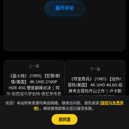
展开评论
《盗火线》 (1995) 【犯罪/剧
《夺宝奇兵》 (1981) 【动作/
情/美国】 4K UHD 2160P
冒险/美国】 4K UHD 40.6G 经
HDR 45G 警匪巅峰对决 | 阿
典考古冒险开山之作 | 卢卡斯
尔·帕西诺与罗伯特·德尼罗传奇
与斯皮尔伯格联手打造
飙戏
欢迎！本站所有资源均来自网络。继续访问前，请先阅读
[版权与免责声
明]
。继续使用即表示您已接受条款。
我同意
sitemap