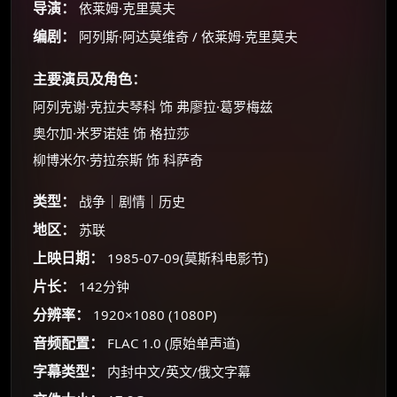
导演：
依莱姆·克里莫夫
编剧：
阿列斯·阿达莫维奇 / 依莱姆·克里莫夫
主要演员及角色：
阿列克谢·克拉夫琴科 饰 弗廖拉·葛罗梅兹
奥尔加·米罗诺娃 饰 格拉莎
柳博米尔·劳拉奈斯 饰 科萨奇
类型：
战争｜剧情｜历史
地区：
苏联
×
🧧 福利领取站
上映日期：
1985-07-09(莫斯科电影节)
☕
片长：
142分钟
分辨率：
1920×1080 (1080P)
音频配置：
FLAC 1.0 (原始单声道)
朋友们辛苦了 💦
你需要的各种会员，都可低价购买！
字幕类型：
内封中文/英文/俄文字幕
如夸克12个月送14天 最低75元！