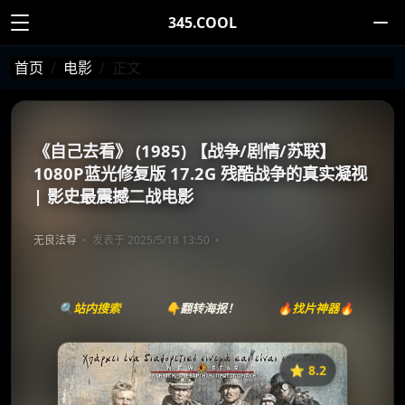
345.COOL
首页
电影
正文
《自己去看》 (1985) 【战争/剧情/苏联】
1080P蓝光修复版 17.2G 残酷战争的真实凝视
| 影史最震撼二战电影
无良法尊
发表于 2025/5/18 13:50
🔍站内搜索
👇翻转海报！
🔥找片神器🔥
⭐️ 8.2
《自己去看》
收藏
⭐