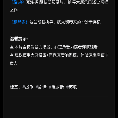
《浩劫》
克洛德·朗兹曼纪录片，纳粹大屠杀口述史巅峰
之作
《钢琴家》
波兰斯基执导，犹太钢琴家的华沙幸存记
温馨提示:
⚠️ 本片含极端暴力场景，心理承受力弱者谨慎观看
⚠️ 建议使用大屏设备+高保真音响系统，体验原版声画冲
击力
标签：
#
战争
#
剧情
#
俄罗斯
#
苏联