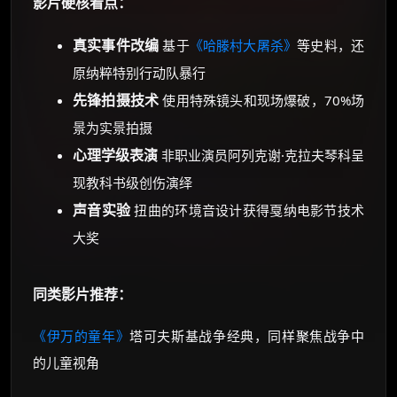
影片硬核看点：
真实事件改编
基于
《哈滕村大屠杀》
等史料，还
原纳粹特别行动队暴行
先锋拍摄技术
使用特殊镜头和现场爆破，70%场
景为实景拍摄
心理学级表演
非职业演员阿列克谢·克拉夫琴科呈
现教科书级创伤演绎
声音实验
扭曲的环境音设计获得戛纳电影节技术
大奖
同类影片推荐：
《伊万的童年》
塔可夫斯基战争经典，同样聚焦战争中
的儿童视角