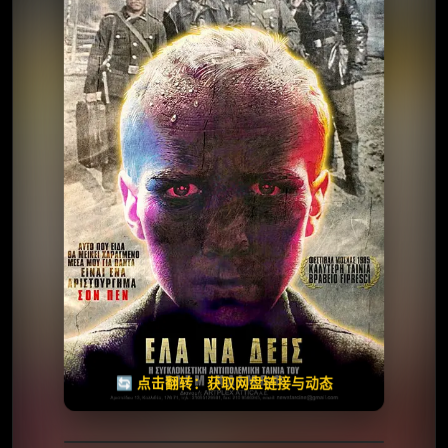
⭐️ 评分：8.2 | 🎬 1985年
夸克网盘
🧧️
天天领红包
失效请反馈
🔄 点击翻转：获取网盘链接与动态