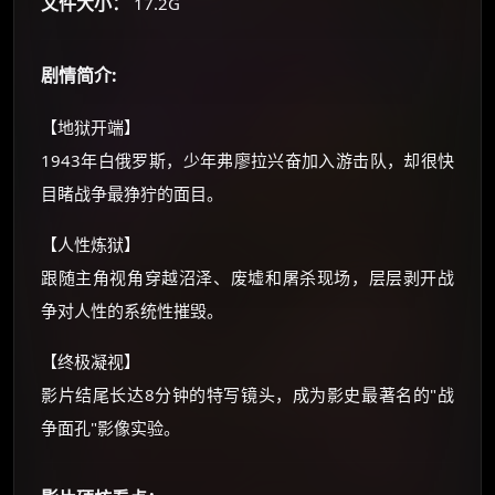
文件大小：
17.2G
价格有浮动，请直接搜索查最低价！
还有支付宝现金红包、外卖红包、
剧情简介:
优惠券、活动红包，每日可领。
【地狱开端】
⚡
前往【大淘客】领红包
1943年白俄罗斯，少年弗廖拉兴奋加入游击队，却很快
目睹战争最狰狞的面目。
☕ 海外大侠？通过 Ko-fi 赐茶
【人性炼狱】
跟随主角视角穿越沼泽、废墟和屠杀现场，层层剥开战
争对人性的系统性摧毁。
【终极凝视】
影片结尾长达8分钟的特写镜头，成为影史最著名的"战
争面孔"影像实验。