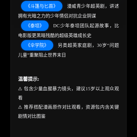
《斗篷与匕首》
漫威青少年超英剧，讲述
拥有光暗之力的少年情侣对抗企业阴谋
《泰坦》
DC少年泰坦团队起源故事，比
电影版更黑暗残酷的超级英雄成长史
《伞学院》
另类超英家庭剧，30岁“问题
儿童”重聚阻止世界末日
温馨提示:
⚠️ 包含少量血腥暴力镜头，建议15岁以上观众观
看
⚠️ 推荐搭配漫画原作对比观看，资源包内含关键
剧情对比图鉴