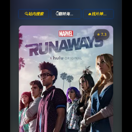
🔍站内搜索
👇翻转海报！
🔥找片神器🔥
⭐️ 7.3
《离家童盟》
收藏
⭐
⭐️ 评分：7.3 | 🎬 2017年
✅ 已完结
夸克网盘