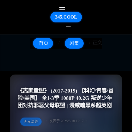
345.COOL
正文
首页
剧集
《离家童盟》 (2017-2019) 【科幻/青春/冒
险/美国】 全1-3季 1080P 40.2G 叛逆少年
团对抗邪恶父母联盟 | 漫威暗黑系超英剧
发表于 2025/5/18 12:17
无良法尊