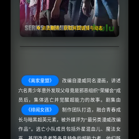
🧧️
失效请反馈
天天领红包
🔄 点击翻转：获取网盘链接与动态
《离家童盟》
改编自漫威同名漫画，讲述
六名青少年意外发现父母竟是邪恶组织“荣耀会”成
员后，集体逃亡并觉醒超能力的故事。剧集由
《绯闻女孩》
制作团队打造，融合青春成
长与暗黑超英元素，被外媒评为“最另类漫威改编
作品”。逃亡小队成员包括外星混血儿、魔法女
巫、基因改造者等各具特色的超能力者，他们既