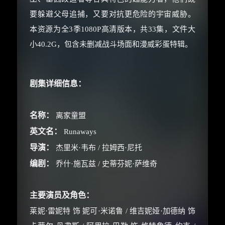
要躲避父母追捕，又要对抗更危险的宇宙威胁。
本资源为全3季1080P高清版本，共33集，文件大
小40.2G，包含未删减战斗场面和漫威彩蛋特辑。
剧集详细信息：
名称：
离家童盟
英文名：
Runaways
导演：
杰里米·韦布 / 拉姆西·尼托
编剧：
乔什·施瓦兹 / 史蒂芬妮·萨维奇
主要演员及角色：
莱妮·雷妮特 饰 妮可·米诺鲁 / 维吉妮娅·加德纳 饰