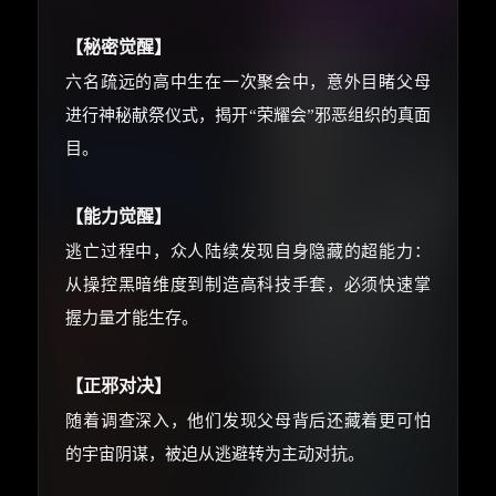
优惠券、活动红包，每日可领。
【秘密觉醒】
⚡
前往【大淘客】领红包
六名疏远的高中生在一次聚会中，意外目睹父母
进行神秘献祭仪式，揭开“荣耀会”邪恶组织的真面
☕ 海外大侠？通过 Ko-fi 赐茶
目。
【能力觉醒】
逃亡过程中，众人陆续发现自身隐藏的超能力：
从操控黑暗维度到制造高科技手套，必须快速掌
握力量才能生存。
【正邪对决】
随着调查深入，他们发现父母背后还藏着更可怕
的宇宙阴谋，被迫从逃避转为主动对抗。