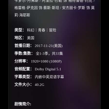
卡萝尔·丹弗斯 / 阿里拉·巴勒 饰 格特鲁德·约克 /
格雷格·萨克因 饰 蔡斯·斯坦 / 安杰丽卡·罗斯 饰 莫
莉·海耶斯
类型：
科幻｜青春｜冒险
地区：
美国
×
首播日期：
2017-11-21(美国)
🧧 福利领取站
季数/集数：
全1-3季，共33集
☕
分辨率：
1920×1080 (1080P)
音频配置：
Dolby Digital 5.1
字幕类型：
内嵌中英双语字幕
朋友们辛苦了 💦
文件大小：
40.2G
你需要的各种会员，都可低价购买！
如夸克12个月送14天 最低75元！
价格有浮动，请直接搜索查最低价！
剧情简介:
还有支付宝现金红包、外卖红包、