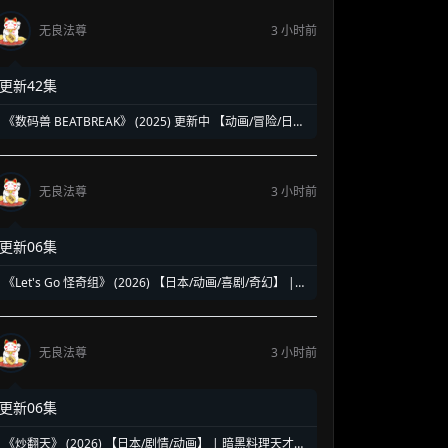
无良法尊
3 小时前
更新42集
《数码兽 BEATBREAK》 (2025) 更新中 【动画/冒险/日
本】 1080P 700M/集 数码宝贝系列全新力作 | AI时代的新
数码冒险
无良法尊
3 小时前
更新06集
《Let's Go 怪奇组》 (2026) 【日本/动画/喜剧/奇幻】 |
怕鬼少年与废柴妖怪的搞怪日常 | 2026七月新番黑马级怪
诞喜剧
无良法尊
3 小时前
更新06集
《炒翻天》 (2026) 【日本/剧情/动画】 | 暗黑料理天才的