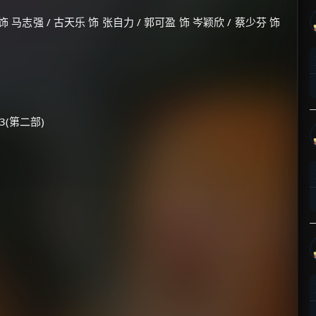
饰 马志强 / 古天乐 饰 张自力 / 郭可盈 饰 岑颖欣 / 蔡少芬 饰
-13(第二部)