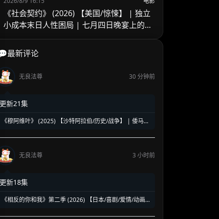
2026/8/9 16:15
电影
《社会契约》 (2026) 【美国/惊悚】 | 独立
小成本末日人性困局 | 七月四日晚宴上的生
死逃生席位争夺
💬最新评论
无良法尊
30 分钟前
更新21集
《穆阿维叶》 (2025) 【沙特阿拉伯/历史/战争】 | 倭马亚
王朝缔造者史诗巨制 | 重现伊斯兰历史风云变革
无良法尊
3 小时前
更新18集
《相反的你和我》第二季 (2026) 【日本/喜剧/爱情/动画】
| 反差萌情侣的超甜双向奔赴 | 纯度极高的年度神级狗粮
番