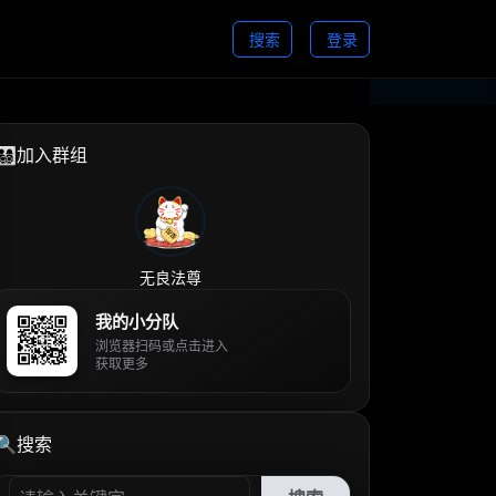
搜索
登录
👨‍👩‍👧‍👦加入群组
无良法尊
我的小分队
浏览器扫码或点击进入
获取更多
🔍搜索