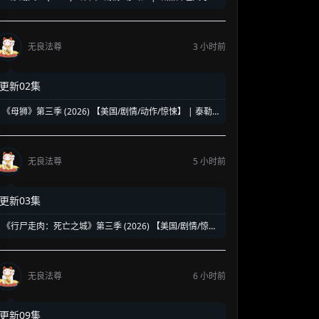
狂傲之战 | 中华美食与极致激斗的爆燃碰撞
无良法尊
3 小时前
更新02集
《母狮》第三季 (2026) 【美国/剧情/动作/惊悚】 | 泰勒·
谢里丹高标特工宇宙回归 | 豪华阵容延续高水准硬核谍战
无良法尊
5 小时前
更新03集
《行尸走肉：死亡之城》第三季 (2026) 【美国/剧情/惊悚/
恐怖/冒险】 | 玛姬与尼根的曼哈顿绝境终局 | 丧尸围城下
的末日恩怨新篇章
无良法尊
6 小时前
更新09集