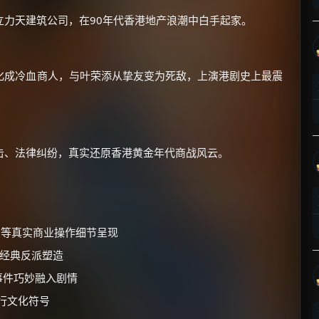
立力天建筑公司，在90年代香港地产浪潮中白手起家。
化成冷血商人，与叶荣添从挚友变为死敌，上演港剧史上最震
×
🧧 福利领取站
☕
击、法律纠纷，真实还原香港黄金年代商战风云。
朋友们辛苦了 💦
你需要的各种会员，都可低价购买！
等真实商业操作细节呈现
如夸克12个月送14天 最低75元！
价格有浮动，请直接搜索查最低价！
最经典反派塑造
事件巧妙融入剧情
还有支付宝现金红包、外卖红包、
优惠券、活动红包，每日可领。
行文化符号