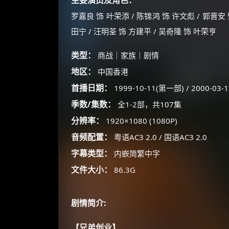
主要演员及角色：
罗嘉良 饰 叶荣添 / 陈锦鸿 饰 许文彪 / 郭晋安 
田宁 / 汪明荃 饰 方建平 / 吴奇隆 饰 叶荣亨
类型：
商战｜家族｜剧情
地区：
中国香港
首播日期：
1999-10-11(第一部) / 2000-03
季数/集数：
全1-2部，共107集
分辨率：
1920×1080 (1080P)
音频配置：
粤语AC3 2.0 / 国语AC3 2.0
字幕类型：
内嵌简繁中字
文件大小：
86.3G
剧情简介:
【兄弟创业】