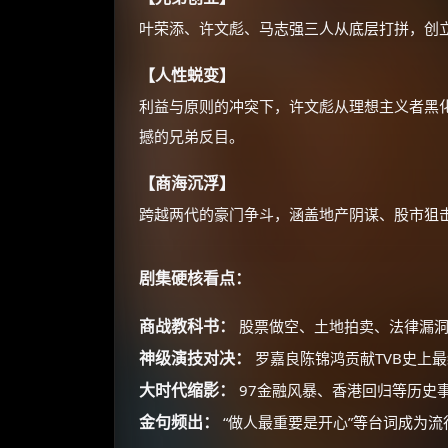
叶荣添、许文彪、马志强三人从底层打拼，创
【人性蜕变】
利益与原则的冲突下，许文彪从理想主义者黑
撼的兄弟反目。
【商海沉浮】
跨越两代的豪门争斗，涵盖地产阴谋、股市狙
剧集硬核看点：
商战教科书：
股票做空、土地拍卖、法律漏洞
神级演技对决：
罗嘉良陈锦鸿贡献TVB史上
大时代缩影：
97金融风暴、香港回归等历史
金句频出：
“做人最重要是开心”等台词成为流