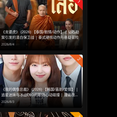
1
《龙婆虎》 (2026) 【泰国/剧情/动作】 | 钻石劫
案引发的清白保卫战 | 泰式硬核动作与悬疑冒险
2026/8/4
2
《我的偶像总裁》 (2026) 【韩国/喜剧/爱情】 |
追星迷妹与冰山CEO的职场心动碰撞 | 漫画改编
浪漫甜宠新剧
2026/8/3
3