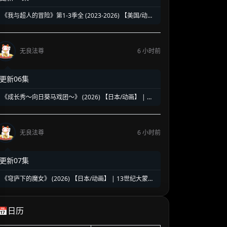
《我与超人的冒险》第1-3季全 (2023-2026) 【美国/动画/
动作/科幻】 | 传统超级英雄的热血青春大冒险 | 经典DC
超人的热血纯爱日漫风神作
无良法尊
6 小时前
更新06集
《成长秀～向日葵马戏团～》 (2026) 【日本/动画】 | 昭
和废柴马戏团的逆袭盛宴 | 怀旧治愈版的《少女歌剧》
无良法尊
6 小时前
更新07集
《穹庐下的魔女》 (2026) 【日本/动画】 | 13世纪大蒙古
国的魔女复仇史诗 | 知识即武器的暗黑历史巨作
📅日历