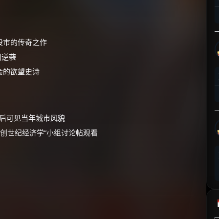
⚡
前往【大淘客】领红包
☕ 海外大侠？通过 Ko-fi 赐茶
股市的传奇之作
门逆袭
会的欲望史诗
复后可见当年城市风貌
“创世纪经济学”小组讨论帖观看