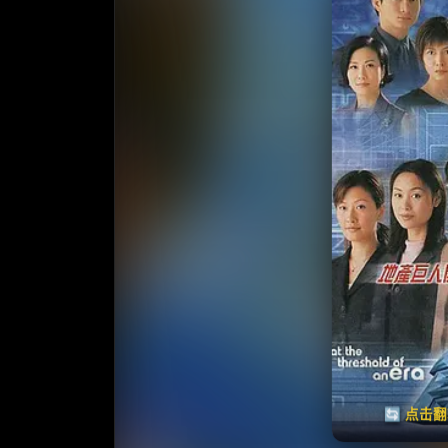
收
⭐️ 评
天天领红包
🔄 点击