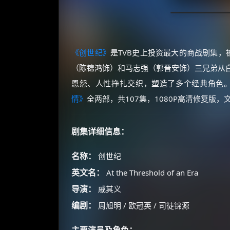
《创世纪》
是TVB史上投资最大的商战剧集，
（陈锦鸿饰）和马志强（郭晋安饰）三兄弟从
恩怨、人性挣扎交织，塑造了多个经典角色
情》
全两部，共107集，1080P高清修复版
剧集详细信息：
名称：
创世纪
英文名：
At the Threshold of an Era
导演：
戚其义
编剧：
周旭明 / 欧冠英 / 司徒锦源