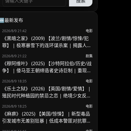
搜索
🆕最新发布
2026/8/9 21:42
电影
《黑暗之家》 (2009) 【波兰/剧情/惊悚/犯
罪】 | 极寒暴雪下的连环谋杀案 | 揭露人性
幽暗与时代压抑的波兰冷门犯罪佳作
2026/8/9 21:22
剧集
《穆阿维叶》 (2025) 【沙特阿拉伯/历史/战
争】 | 倭马亚王朝缔造者史诗巨制 | 重现伊
斯兰历史风云变革
2026/8/9 18:35
电影
《乐土之狱》 (2026) 【英国/剧情/爱情】 |
殖民时代种植园的禁忌之恋 | 绝境少女反抗
封建枷锁的命运悲歌
2026/8/9 18:25
电影
《麻痹》 (2025) 【美国/惊悚】 | 新型毒品
引发城市无差别狂暴 | 低成本警匪对抗罪恶
链条