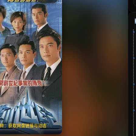
《创世纪》
藏
⭐
分：暂无 | 🎬 2018年
✅ 已完结
夸克网盘
🧧️
失效请反馈
翻转：获取网盘链接与动态