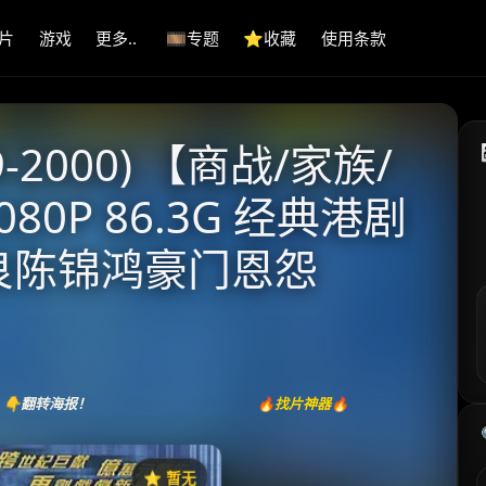
片
游戏
更多..
🎞️专题
⭐️收藏
使用条款
-2000) 【商战/家族/
080P 86.3G 经典港剧
嘉良陈锦鸿豪门恩怨
👇翻转海报！
🔥找片神器🔥
⭐️ 暂无