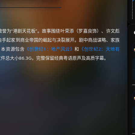
被誉为“港剧天花板”。故事围绕叶荣添（罗嘉良饰）、许文彪
白手起家到商业帝国的崛起与决裂展开。剧中商战谋略、家族
。本资源包含
《创世纪1：地产风云》
和
《创世纪2：天地有
，文件总大小86.3G，完整保留经典粤语原声及高质字幕。