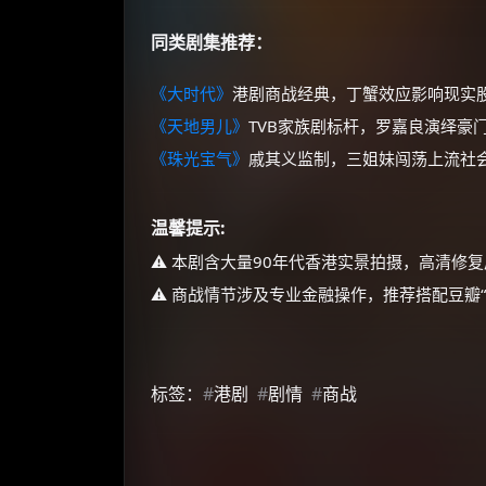
同类剧集推荐：
《大时代》
港剧商战经典，丁蟹效应影响现实
《天地男儿》
TVB家族剧标杆，罗嘉良演绎豪
《珠光宝气》
戚其义监制，三姐妹闯荡上流社
温馨提示:
⚠️ 本剧含大量90年代香港实景拍摄，高清修
⚠️ 商战情节涉及专业金融操作，推荐搭配豆瓣
标签：
#
港剧
#
剧情
#
商战