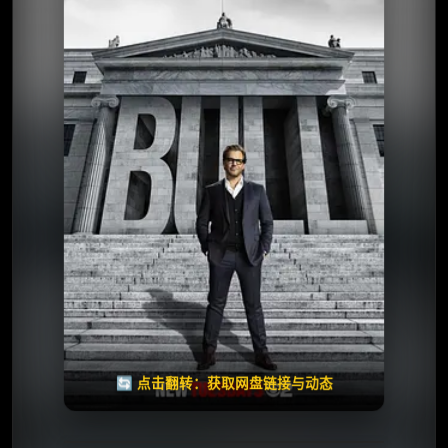
⭐️ 评分：7.0 | 🎬 2016年
✅ 已完结
夸克网盘
🧧️
天天领红包
失效请反馈
🔄 点击翻转：获取网盘链接与动态