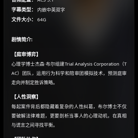
朋友们辛苦了 💦
字幕类型：
内嵌中英双字
你需要的各种会员，都可低价购买！
如夸克12个月送14天 最低75元！
文件大小：
64G
价格有浮动，请直接搜索查最低价！
还有支付宝现金红包、外卖红包、
剧情简介:
优惠券、活动红包，每日可领。
【庭审博弈】
⚡
前往【大淘客】领红包
心理学博士杰森·布尔组建Trial Analysis Corporation（T
AC）团队，运用行为科学和陪审团模拟技术，预测庭审
☕ 海外大侠？通过 Ko-fi 赐茶
走向并制定胜诉策略。
【人性洞察】
每起案件背后都隐藏着复杂的人性纠葛，布尔博士不仅
要破解法律难题，更要剖析当事人的心理动机，在真相
与谎言之间寻找平衡。