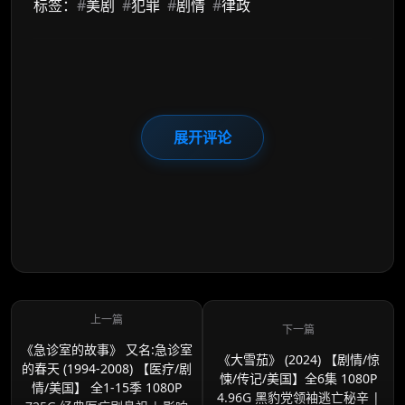
标签：
#
美剧
#
犯罪
#
剧情
#
律政
展开评论
《急诊室的故事》 又名:急诊室
《大雪茄》 (2024) 【剧情/惊
的春天 (1994-2008) 【医疗/剧
悚/传记/美国】全6集 1080P
情/美国】 全1-15季 1080P
4.96G 黑豹党领袖逃亡秘辛 |