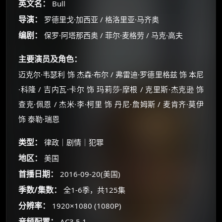
英文名：
Bull
导演：
罗德里戈·加西亚 / 格洛里亚·马齐奥
编剧：
保罗·阿塔那西奥 / 菲尔·麦格劳 / 马克·高夫
主要演员及角色：
迈克尔·韦瑟利 饰 杰森·布尔 / 弗雷迪·罗德里格兹 饰 本尼
·科隆 / 吉内瓦·卡尔 饰 玛莉莎·摩根 / 克里斯·杰克逊 饰
查克·佩恩 / 杰米·李·柯里 饰 丹尼·詹姆斯 / 麦肯齐·莫伊
饰 泰勒·瑞恩
类型：
律政｜剧情｜犯罪
地区：
美国
×
🧧 福利领取站
首播日期：
2016-09-20(美国)
☕
季数/集数：
全1-6季，共125集
分辨率：
1920×1080 (1080P)
音频配置：
AC3 5.1