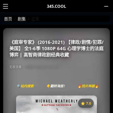
345.COOL
首页
剧集
正文
《庭审专家》 (2016-2021) 【律政/剧情/犯罪/
美国】 全1-6季 1080P 64G 心理学博士的法庭
博弈 | 高智商律政剧经典收藏
无良法尊
发表于 2025/5/17 21:27
🔍站内搜索
👇翻转海报！
🔥找片神器🔥
⭐️ 7.0
《庭审专家》
收藏
⭐