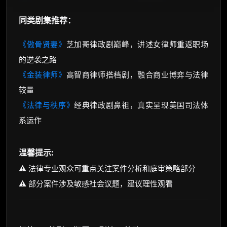
同类剧集推荐：
《傲骨贤妻》
芝加哥律政剧巅峰，讲述女律师重返职场
的逆袭之路
《金装律师》
高智商律师搭档剧，融合商业博弈与法律
较量
《法律与秩序》
经典律政剧鼻祖，真实呈现美国司法体
系运作
温馨提示:
⚠️ 法律专业观众可重点关注案件分析和庭审策略部分
⚠️ 部分案件涉及敏感社会议题，建议理性观看