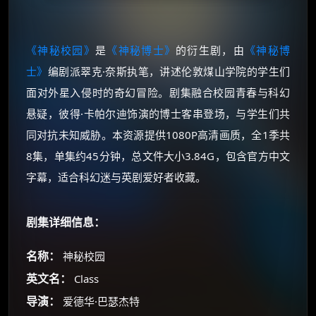
《神秘校园》
是
《神秘博士》
的衍生剧，由
《神秘博
士》
编剧派翠克·奈斯执笔，讲述伦敦煤山学院的学生们
面对外星入侵时的奇幻冒险。剧集融合校园青春与科幻
悬疑，彼得·卡帕尔迪饰演的博士客串登场，与学生们共
同对抗未知威胁。本资源提供1080P高清画质，全1季共
8集，单集约45分钟，总文件大小3.84G，包含官方中文
字幕，适合科幻迷与英剧爱好者收藏。
剧集详细信息：
名称：
神秘校园
英文名：
Class
导演：
爱德华·巴瑟杰特