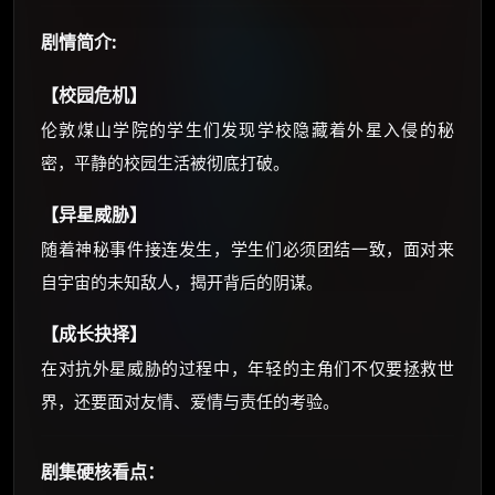
还有支付宝现金红包、外卖红包、
优惠券、活动红包，每日可领。
剧情简介:
【校园危机】
⚡
前往【大淘客】领红包
伦敦煤山学院的学生们发现学校隐藏着外星入侵的秘
☕ 海外大侠？通过 Ko-fi 赐茶
密，平静的校园生活被彻底打破。
【异星威胁】
随着神秘事件接连发生，学生们必须团结一致，面对来
自宇宙的未知敌人，揭开背后的阴谋。
【成长抉择】
在对抗外星威胁的过程中，年轻的主角们不仅要拯救世
界，还要面对友情、爱情与责任的考验。
剧集硬核看点：