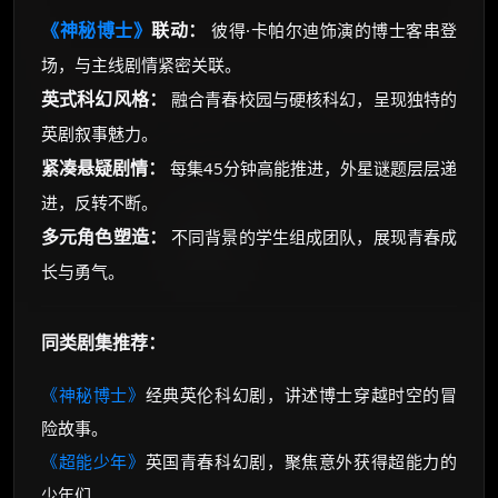
《神秘博士》
联动：
彼得·卡帕尔迪饰演的博士客串登
场，与主线剧情紧密关联。
英式科幻风格：
融合青春校园与硬核科幻，呈现独特的
英剧叙事魅力。
紧凑悬疑剧情：
每集45分钟高能推进，外星谜题层层递
进，反转不断。
多元角色塑造：
不同背景的学生组成团队，展现青春成
长与勇气。
同类剧集推荐：
《神秘博士》
经典英伦科幻剧，讲述博士穿越时空的冒
险故事。
《超能少年》
英国青春科幻剧，聚焦意外获得超能力的
少年们。