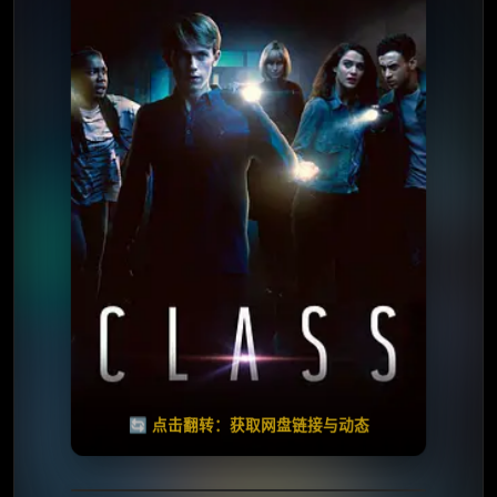
⭐️ 评分：6.3 | 🎬 2016年
✅ 已完结
夸克网盘
🧧️
天天领红包
失效请反馈
🔄 点击翻转：获取网盘链接与动态