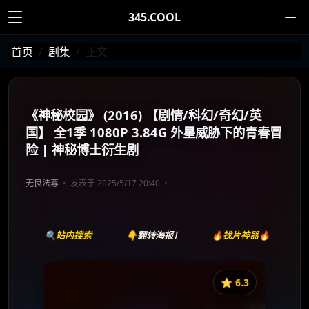
345.COOL
首页
剧集
正文
《神秘校园》 (2016) 【剧情/科幻/奇幻/英
国】 全1季 1080P 3.84G 外星威胁下的青春冒
险 | 神秘博士衍生剧
无良法尊
发表于 2025/5/17 20:40
🔍站内搜索
👇翻转海报！
🔥找片神器🔥
⭐️ 6.3
《神秘校园》
收藏
⭐