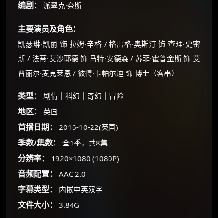
编剧：
派翠克·奈斯
主要演员及角色：
凯瑟琳·凯丽 饰 拉姆·辛格 / 格雷格·奥斯汀 饰 查理·史密
斯 / 法蒂·艾沙耶德 饰 马特·安德森 / 苏菲·霍普金斯 饰 艾
普丽尔·麦克莱恩 / 彼得·卡帕尔迪 饰 博士（客串）
类型：
剧情｜科幻｜奇幻｜冒险
×
地区：
英国
🧧 福利领取站
首播日期：
2016-10-22(英国)
☕
季数/集数：
全1季，共8集
分辨率：
1920×1080 (1080P)
朋友们辛苦了 💦
音频配置：
AAC 2.0
你需要的各种会员，都可低价购买！
字幕类型：
内嵌中英双字
如夸克12个月送14天 最低75元！
价格有浮动，请直接搜索查最低价！
文件大小：
3.84G