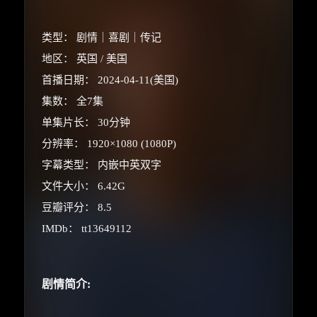
类型： 剧情｜喜剧｜传记
地区： 英国 / 美国
首播日期： 2024-04-11(美国)
集数： 全7集
单集片长： 30分钟
分辨率： 1920×1080 (1080P)
×
🧧 福利领取站
字幕类型： 内嵌中英双字
文件大小： 6.42G
☕
豆瓣评分： 8.5
IMDb： tt13649112
朋友们辛苦了 💦
你需要的各种会员，都可低价购买！
剧情简介:
如夸克12个月送14天 最低75元！
价格有浮动，请直接搜索查最低价！