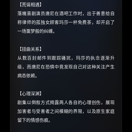
【荒诞相遇】
还有支付宝现金红包、外卖红包、
落魄喜剧演员唐尼在酒吧工作时，出于善意给自
优惠券、活动红包，每日可领。
称律师的孤独女顾客玛莎一杯免费茶，却开启了
⚡
前往【大淘客】领红包
一场噩梦般的纠缠。
☕ 海外大侠？通过 Ko-fi 赐茶
【扭曲关系】
从数百封邮件到跟踪骚扰，玛莎的执念逐渐升
级，而唐尼在恐惧中竟发现自己对这种关注产生
病态依赖。
【心理深渊】
剧集以倒叙方式揭露两人各自的心理创伤，展现
加害者与受害者之间模糊的界限，以及原生家庭
留下的情感伤痕。