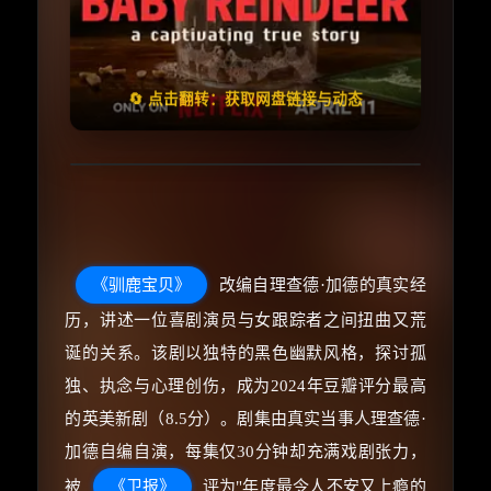
🧧️
失效请反馈
天天领红包
🔄 点击翻转：获取网盘链接与动态
《驯鹿宝贝》
改编自理查德·加德的真实经
历，讲述一位喜剧演员与女跟踪者之间扭曲又荒
诞的关系。该剧以独特的黑色幽默风格，探讨孤
独、执念与心理创伤，成为2024年豆瓣评分最高
的英美新剧（8.5分）。剧集由真实当事人理查德·
加德自编自演，每集仅30分钟却充满戏剧张力，
被
《卫报》
评为"年度最令人不安又上瘾的