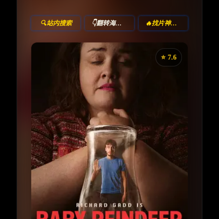
🔍站内搜索
👇翻转海报！
🔥找片神器🔥
⭐️ 7.6
《驯鹿宝贝》
收藏
⭐
⭐️ 评分：7.6 | 🎬 2024年
✅ 已完结
夸克网盘