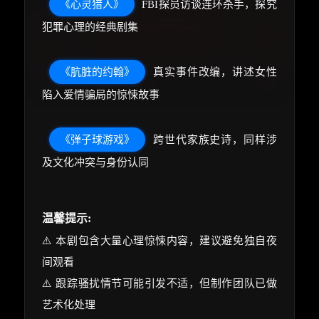
《心灵猎人》
FBI探员访谈连环杀手，探究
犯罪心理的经典剧集
《肮脏的约翰》
真实事件改编，讲述女性
陷入爱情骗局的惊悚故事
《弹子球游戏》
跨世代家族史诗，同样涉
及文化冲突与身份认同
温馨提示:
⚠️ 本剧包含大量心理惊悚内容，建议避免独自夜
间观看
⚠️ 跟踪骚扰情节可能引发不适，但制作团队已做
艺术化处理