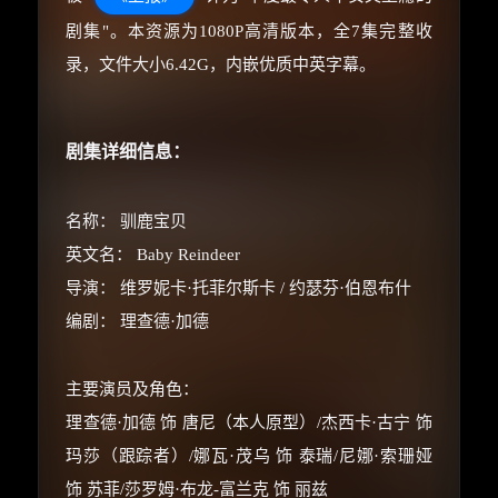
剧集"。本资源为1080P高清版本，全7集完整收
录，文件大小6.42G，内嵌优质中英字幕。
剧集详细信息：
名称： 驯鹿宝贝
英文名： Baby Reindeer
导演： 维罗妮卡·托菲尔斯卡 / 约瑟芬·伯恩布什
编剧： 理查德·加德
主要演员及角色：
理查德·加德 饰 唐尼（本人原型）/杰西卡·古宁 饰
玛莎（跟踪者）/娜瓦·茂乌 饰 泰瑞/尼娜·索珊娅
饰 苏菲/莎罗姆·布龙-富兰克 饰 丽兹