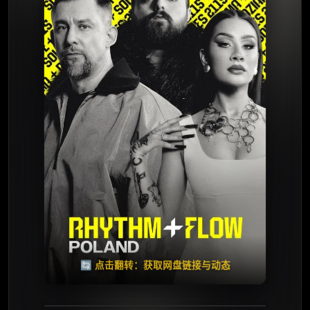
⭐️ 评分：8.0 | 🎬 2025年
📺 连载中
夸克网盘
🧧️
天天领红包
失效请反馈
🔄 点击翻转：获取网盘链接与动态