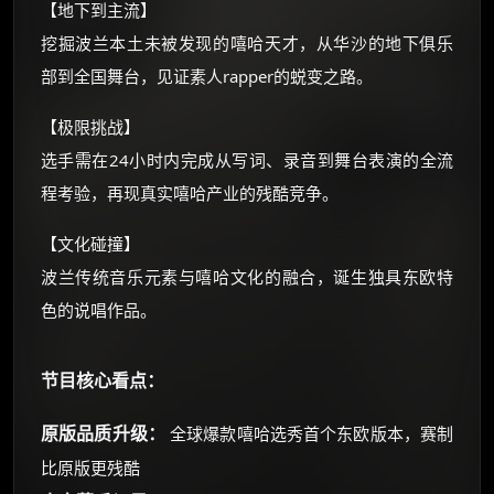
优惠券、活动红包，每日可领。
【地下到主流】
挖掘波兰本土未被发现的嘻哈天才，从华沙的地下俱乐
⚡
前往【大淘客】领红包
部到全国舞台，见证素人rapper的蜕变之路。
【极限挑战】
☕ 海外大侠？通过 Ko-fi 赐茶
选手需在24小时内完成从写词、录音到舞台表演的全流
程考验，再现真实嘻哈产业的残酷竞争。
【文化碰撞】
波兰传统音乐元素与嘻哈文化的融合，诞生独具东欧特
色的说唱作品。
节目核心看点：
原版品质升级：
全球爆款嘻哈选秀首个东欧版本，赛制
比原版更残酷