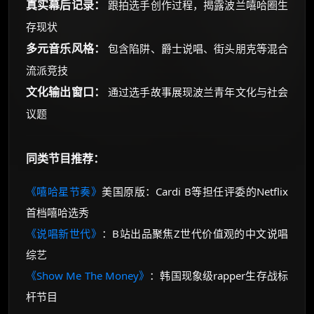
真实幕后记录：
跟拍选手创作过程，揭露波兰嘻哈圈生
存现状
多元音乐风格：
包含陷阱、爵士说唱、街头朋克等混合
流派竞技
文化输出窗口：
通过选手故事展现波兰青年文化与社会
议题
同类节目推荐：
《嘻哈星节奏》
美国原版：Cardi B等担任评委的Netflix
首档嘻哈选秀
《说唱新世代》
：B站出品聚焦Z世代价值观的中文说唱
综艺
《Show Me The Money》
：韩国现象级rapper生存战标
杆节目