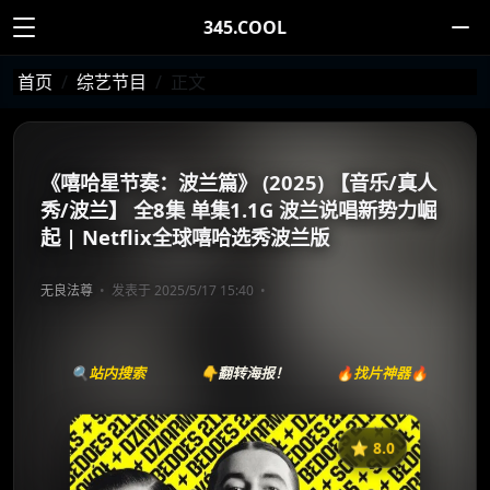
345.COOL
首页
综艺节目
正文
《嘻哈星节奏：波兰篇》 (2025) 【音乐/真人
秀/波兰】 全8集 单集1.1G 波兰说唱新势力崛
起 | Netflix全球嘻哈选秀波兰版
无良法尊
发表于 2025/5/17 15:40
🔍站内搜索
👇翻转海报！
🔥找片神器🔥
⭐️ 8.0
《嘻哈星节奏：波兰篇》
收藏
⭐