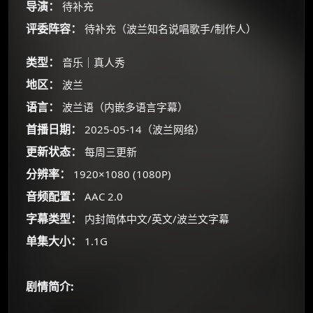
导演：
待补充
评委阵容：
待补充（波兰知名说唱歌手/制作人）
类型：
音乐｜真人秀
地区：
波兰
语言：
波兰语（内嵌多语言字幕）
首播日期：
2025-05-14（波兰网络）
×
🧧 福利领取站
更新状态：
每周三更新
分辨率：
1920×1080 (1080P)
☕
音频配置：
AAC 2.0
字幕类型：
内封简体中文/英文/波兰文字幕
朋友们辛苦了 💦
单集大小：
1.1G
你需要的各种会员，都可低价购买！
如夸克12个月送14天 最低75元！
价格有浮动，请直接搜索查最低价！
剧情简介:
还有支付宝现金红包、外卖红包、