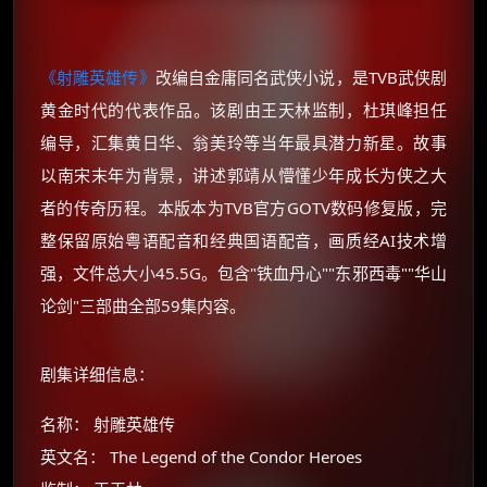
《射雕英雄传》
改编自金庸同名武侠小说，是TVB武侠剧
黄金时代的代表作品​。该剧由王天林监制，杜琪峰担任
编导，汇集黄日华、翁美玲等当年最具潜力新星。故事
以南宋末年为背景，讲述郭靖从懵懂少年成长为侠之大
者的传奇历程​。本版本为TVB官方GOTV数码修复版，完
整保留原始粤语配音和经典国语配音，画质经AI技术增
强，文件总大小45.5G​。包含"铁血丹心""东邪西毒""华山
论剑"三部曲全部59集内容。
剧集详细信息：
名称： 射雕英雄传
英文名： The Legend of the Condor Heroes