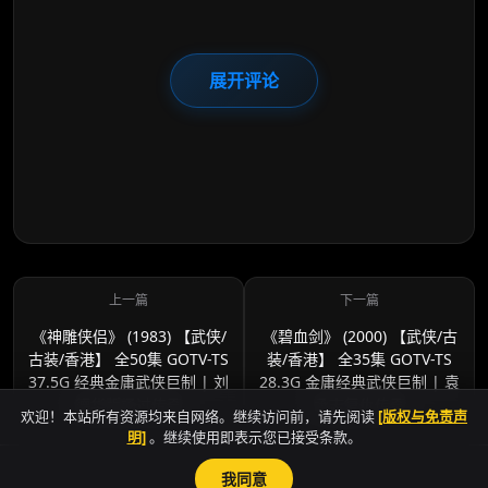
展开评论
《神雕侠侣》 (1983) 【武侠/
《碧血剑》 (2000) 【武侠/古
古装/香港】 全50集 GOTV-TS
装/香港】 全35集 GOTV-TS
37.5G 经典金庸武侠巨制 | 刘
28.3G 金庸经典武侠巨制 | 袁
德华版杨过传奇
承志复仇传奇
欢迎！本站所有资源均来自网络。继续访问前，请先阅读
[版权与免责声
明]
。继续使用即表示您已接受条款。
我同意
sitemap