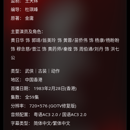
监制： 王天林
编导： 杜琪峰
原著： 金庸
主要演员及角色：
黄日华 饰 郭靖/翁美玲 饰 黄蓉/苗侨伟 饰 杨康/杨盼盼
饰 穆念慈/曾江 饰 黄药师/秦煌 饰 周伯通/刘丹 饰 洪七
公
类型： 武侠｜古装｜动作
地区： 中国香港
×
🧧 福利领取站
首播日期： 1983年2月28日(香港)
☕
集数： 全59集
分辨率： 720×576 (GOTV修复版)
音频配置： 粤语AC3 2.0 / 国语AC3 2.0
朋友们辛苦了 💦
字幕类型： 简体中文/繁体中文
你需要的各种会员，都可低价购买！
如夸克12个月送14天 最低75元！