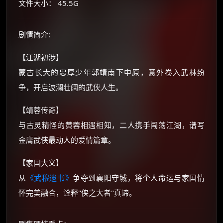
文件大小： 45.5G
价格有浮动，请直接搜索查最低价！
还有支付宝现金红包、外卖红包、
剧情简介:
优惠券、活动红包，每日可领。
【江湖初涉】
⚡
前往【大淘客】领红包
蒙古长大的忠厚少年郭靖南下中原，意外卷入武林纷
争，开启波澜壮阔的武侠人生。
☕ 海外大侠？通过 Ko-fi 赐茶
【靖蓉传奇】
与古灵精怪的黄蓉相遇相知，二人携手闯荡江湖，谱写
金庸武侠最动人的爱情篇章。
【家国大义】
从
《武穆遗书》
争夺到襄阳守城，将个人命运与家国情
怀完美融合，诠释"侠之大者"真谛。