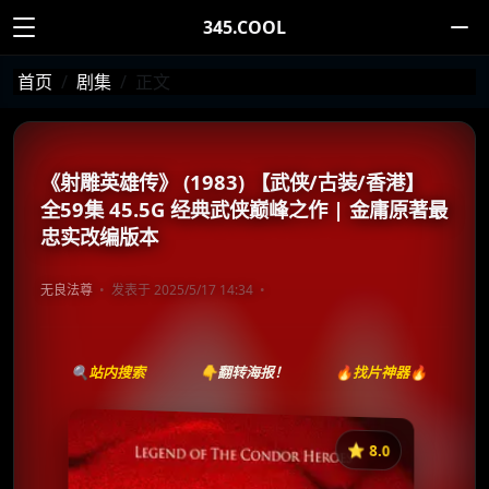
345.COOL
首页
剧集
正文
《射雕英雄传》 (1983) 【武侠/古装/香港】
全59集 45.5G 经典武侠巅峰之作 | 金庸原著最
忠实改编版本
无良法尊
发表于 2025/5/17 14:34
🔍站内搜索
👇翻转海报！
🔥找片神器🔥
⭐️ 8.0
《射雕英雄传》
收藏
⭐