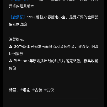
乔峰的经典版本
《鹿鼎记》
1998版 陈小春版韦小宝，最受好评的金庸武
侠喜剧改编
温馨提示:
⚠️ GOTV版本已修复画面噪点和音频杂音，建议使用4:3
比例播放
⚠️ 包含1983年原始播出时的片头片尾完整版，极具收藏
价值
标签：
#
港剧
#
古装
#
武侠