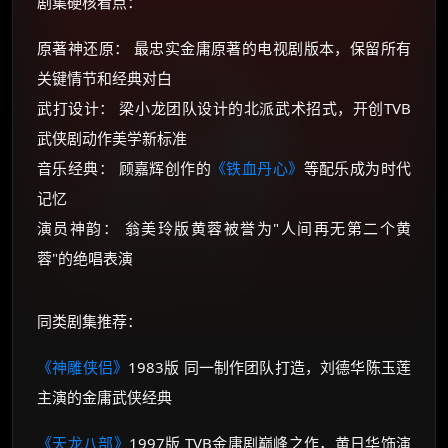
剧集硬核看点：
原著神还原： 最忠实金庸原著的电视剧版本，保留所有
关键情节和经典对白
武打设计： 梁小龙团队设计的北派武术招式，开创TVB
武侠剧动作美学新标准
音乐经典： 顾嘉辉创作的
《铁血丹心》
等配乐成为时代
记忆
演员神韵： 翁美玲版黄蓉被誉为"人间再无第二个黄
蓉"的绝唱表演
同类剧集推荐：
《神雕侠侣》
1983版 同一制作团队打造，刘德华陈玉莲
主演的金庸武侠经典
《天龙八部》
1997版 TVB金庸剧巅峰之作，黄日华饰演