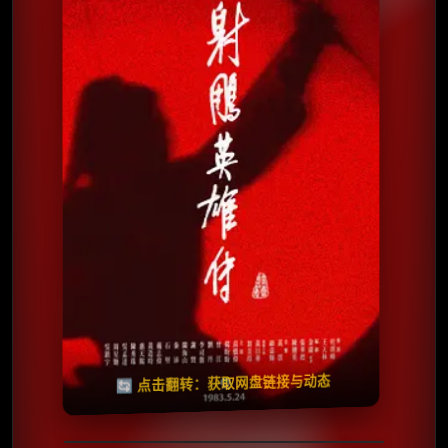
⭐️ 评分：8.0 | 🎬 1983年
✅ 已完结
夸克网盘
🧧️
天天领红包
失效请反馈
🔄 点击翻转：获取网盘链接与动态