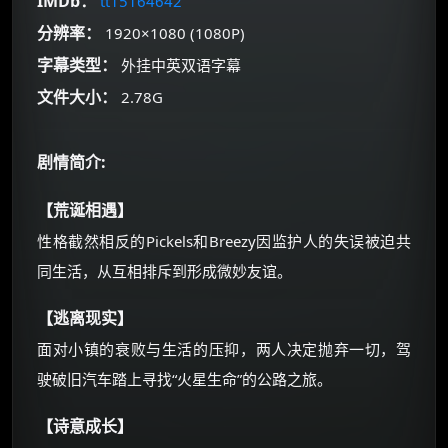
IMDb：
tt15164642
如夸克12个月送14天 最低75元！
价格有浮动，请直接搜索查最低价！
分辨率：
1920×1080 (1080P)
字幕类型：
外挂中英双语字幕
还有支付宝现金红包、外卖红包、
优惠券、活动红包，每日可领。
文件大小：
2.78G
⚡
前往【大淘客】领红包
剧情简介:
☕ 海外大侠？通过 Ko-fi 赐茶
【荒诞相遇】
性格截然相反的Pickels和Breezy因监护人的失误被迫共
同生活，从互相排斥到形成微妙友谊。
【逃离现实】
面对小镇的衰败与生活的压抑，两人决定抛弃一切，驾
驶破旧汽车踏上寻找“火星生命”的公路之旅。
【诗意成长】