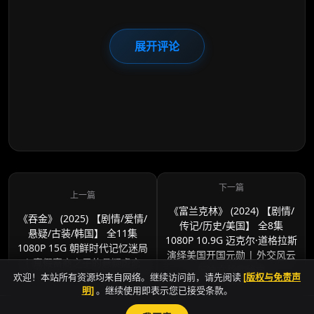
展开评论
《富兰克林》 (2024) 【剧情/
《吞金》 (2025) 【剧情/爱情/
传记/历史/美国】 全8集
悬疑/古装/韩国】 全11集
1080P 10.9G 迈克尔·道格拉斯
1080P 15G 朝鲜时代记忆迷局
演绎美国开国元勋 | 外交风云
| 真假富商之子的悬疑虐恋
与独立战争秘史
欢迎！本站所有资源均来自网络。继续访问前，请先阅读
[版权与免责声
明]
。继续使用即表示您已接受条款。