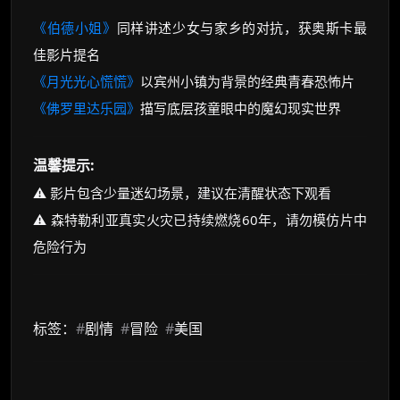
《伯德小姐》
同样讲述少女与家乡的对抗，获奥斯卡最
佳影片提名
《月光光心慌慌》
以宾州小镇为背景的经典青春恐怖片
《佛罗里达乐园》
描写底层孩童眼中的魔幻现实世界
温馨提示:
⚠️ 影片包含少量迷幻场景，建议在清醒状态下观看
⚠️ 森特勒利亚真实火灾已持续燃烧60年，请勿模仿片中
危险行为
标签：
#
剧情
#
冒险
#
美国