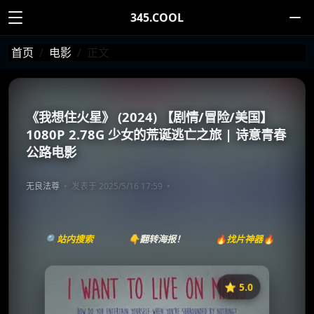
345.COOL
首页
电影
正文
《我想住火星》 (2024) 【剧情/冒险/美国】
1080P 2.78G 少女的荒诞逃亡之旅 | 诗意青春
公路电影
无良法尊
发表于 2025/5/16 17:59
🔍站内搜索
👇翻转海报！
🔥找片神器🔥
⭐️ 5.0
《我想住火星》
收藏
⭐