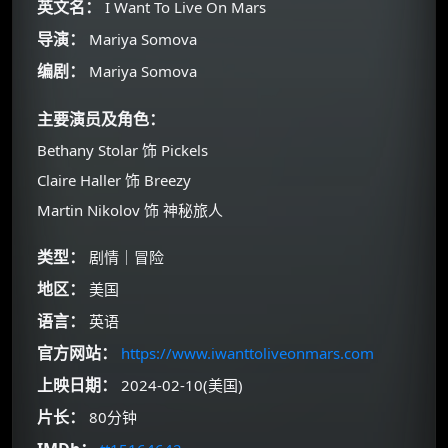
英文名：
I Want To Live On Mars
导演：
Mariya Somova
编剧：
Mariya Somova
主要演员及角色：
Bethany Stolar 饰 Pickels
Claire Haller 饰 Breezy
Martin Nikolov 饰 神秘旅人
类型：
剧情｜冒险
×
地区：
美国
🧧 福利领取站
语言：
英语
☕
官方网站：
https://www.iwanttoliveonmars.com
上映日期：
2024-02-10(美国)
朋友们辛苦了 💦
片长：
80分钟
你需要的各种会员，都可低价购买！