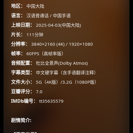
地区：
中国大陆
☕
语言：
汉语普通话 / 中国手语
上映日期：
2025-04-03(中国大陆)
朋友们辛苦了 💦
片长：
111分钟
你需要的各种会员，都可低价购买！
分辨率：
3840×2160 (4K) / 1920×1080
如夸克12个月送14天 最低75元！
帧率：
60FPS（高帧率版）
价格有浮动，请直接搜索查最低价！
音频配置：
杜比全景声(Dolby Atmos)
还有支付宝现金红包、外卖红包、
优惠券、活动红包，每日可领。
字幕类型：
中文硬字幕（含手语翻译注释）
文件大小：
5G（4K版）/3.2G（1080P版）
⚡
前往【大淘客】领红包
豆瓣评分：
7.0
IMDb编号：
tt35635579
☕ 海外大侠？通过 Ko-fi 赐茶
剧情简介: