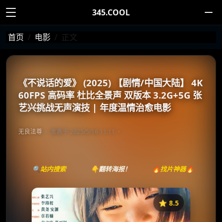
345.COOL
首页
电影
正文
《不说话的爱》 (2025) 【剧情/中国大陆】 4K
60FPS 高码率 杜比全景声 双版本 3.2G+5G 张
艺兴挑战无声演技 | 年度温情治愈电影
无良法尊
发表于 2025/5/16 11:11
🔍站内搜索
👇翻转海报！
🔥找片神器🔥
⭐️ 8.5
《不说话的爱》
收藏
⭐