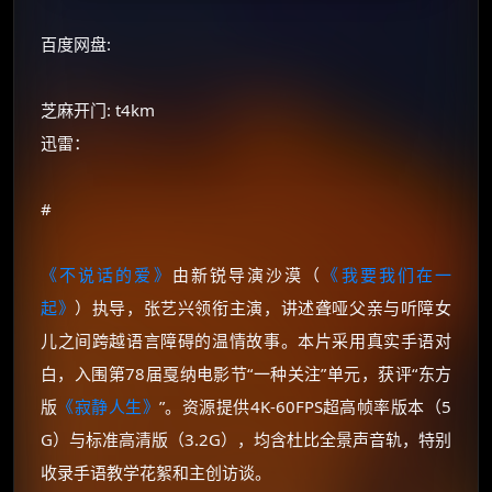
百度网盘:
芝麻开门: t4km
迅雷：
#
《不说话的爱》
由新锐导演沙漠（
《我要我们在一
起》
）执导，张艺兴领衔主演，讲述聋哑父亲与听障女
儿之间跨越语言障碍的温情故事。本片采用真实手语对
白，入围第78届戛纳电影节“一种关注”单元，获评“东方
版
《寂静人生》
”。资源提供4K-60FPS超高帧率版本（5
G）与标准高清版（3.2G），均含杜比全景声音轨，特别
收录手语教学花絮和主创访谈。