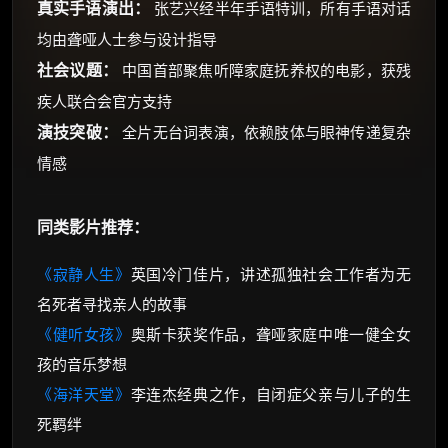
真实手语演出：
张艺兴经半年手语特训，所有手语对话
均由聋哑人士参与设计指导
社会议题：
中国首部聚焦听障家庭抚养权的电影，获残
疾人联合会官方支持
演技突破：
全片无台词表演，依赖肢体与眼神传递复杂
情感
同类影片推荐：
《寂静人生》
英国冷门佳片，讲述孤独社会工作者为无
名死者寻找亲人的故事
《健听女孩》
奥斯卡获奖作品，聋哑家庭中唯一健全女
孩的音乐梦想
《海洋天堂》
李连杰经典之作，自闭症父亲与儿子的生
死羁绊