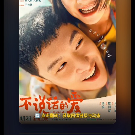
⭐️ 评分：8.5 | 🎬 2025年
夸克网盘
百度网盘
迅雷网盘
🧧️
天天领红包
失效请反馈
🔄 点击翻转：获取网盘链接与动态