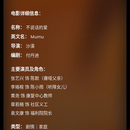
电影详细信息：
名称：
不说话的爱
英文名：
Mumu
导演：
沙漠
编剧：
付丹迪
主要演员及角色：
张艺兴 饰 陈默（聋哑父亲）
李珞桉 饰 陈小雨（听障女儿）
黄尧 饰 康复中心教师
章若楠 饰 社区义工
袁文康 饰 福利院院长
×
类型：
剧情｜家庭
🧧 福利领取站