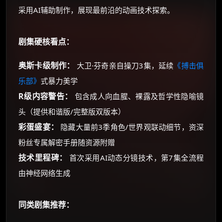
采用AI辅助制作，展现最前沿的动画技术探索。
剧集硬核看点：
奥斯卡级制作：
大卫·芬奇亲自操刀3集，延续
《搏击俱
乐部》
式暴力美学
R级内容警告：
包含成人向血腥、裸露及哲学性隐喻镜
头（提供和谐版/完整版双版本）
彩蛋盛宴：
隐藏大量前3季角色/世界观联动细节，资深
粉丝专属解密手册随资源附赠
技术里程碑：
首次采用AI动态分镜技术，第7集全流程
由神经网络生成
同类剧集推荐：