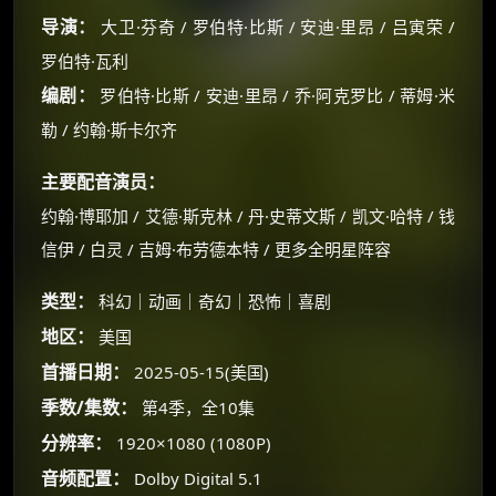
导演：
大卫·芬奇 / 罗伯特·比斯 / 安迪·里昂 / 吕寅荣 /
罗伯特·瓦利
编剧：
罗伯特·比斯 / 安迪·里昂 / 乔·阿克罗比 / 蒂姆·米
勒 / 约翰·斯卡尔齐
主要配音演员：
约翰·博耶加 / 艾德·斯克林 / 丹·史蒂文斯 / 凯文·哈特 / 钱
信伊 / 白灵 / 吉姆·布劳德本特 / 更多全明星阵容
类型：
科幻｜动画｜奇幻｜恐怖｜喜剧
地区：
美国
×
首播日期：
2025-05-15(美国)
🧧 福利领取站
季数/集数：
第4季，全10集
☕
分辨率：
1920×1080 (1080P)
音频配置：
Dolby Digital 5.1