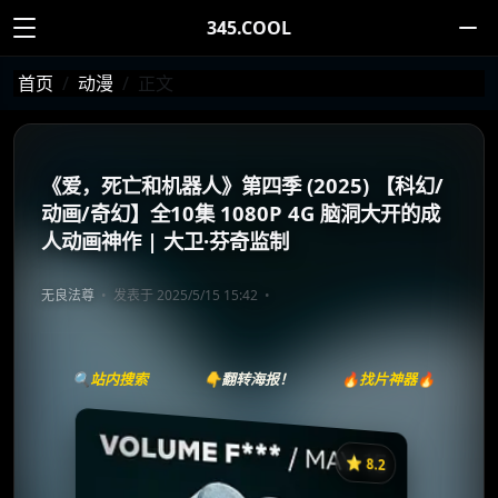
345.COOL
首页
动漫
正文
《爱，死亡和机器人》第四季 (2025) 【科幻/
动画/奇幻】全10集 1080P 4G 脑洞大开的成
人动画神作 | 大卫·芬奇监制
无良法尊
发表于 2025/5/15 15:42
🔍站内搜索
👇翻转海报！
🔥找片神器🔥
⭐️ 8.2
《爱，死亡和机器人》
收藏
⭐