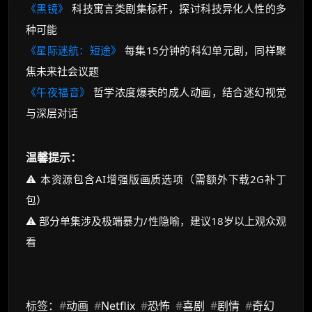
《黑镜》
科技寓言类剧集标杆，探讨科技异化人性的多
种可能
《星际迷航：短途》
每集15分钟的科幻单元剧，同样聚
焦未来社会议题
《午夜福音》
哲学浓度爆表的成人动画，结合迷幻视觉
与深层对话
温馨提示：
⚠️ 本资源包含AI增强版画质选项（需额外下载2G补丁
包）
⚠️ 部分单集涉及极端暴力/性隐喻，建议18岁以上观众观
看
标签：
#
动画
#
Netflix
#
恐怖
#
喜剧
#
剧情
#
奇幻