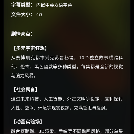
朋友们辛苦了 💦
字幕类型：
内嵌中英双语字幕
你需要的各种会员，都可低价购买！
文件大小：
4G
如夸克12个月送14天 最低75元！
价格有浮动，请直接搜索查最低价！
剧情亮点：
还有支付宝现金红包、外卖红包、
优惠券、活动红包，每日可领。
【多元宇宙狂想】
⚡
前往【大淘客】领红包
从赛博朋克都市到克苏鲁秘境，10个独立故事横跨科
幻、恐怖、黑色幽默等多种类型，每集都是全新的视觉
☕ 海外大侠？通过 Ko-fi 赐茶
与脑力风暴。
【社会寓言】
通过未来科技、人工智能、外星文明等设定，犀利探讨
人性、战争、环境等现实议题，充满哲思与反讽。
【动画实验场】
融合赛璐璐、3D渲染、手绘等不同动画风格，部分单集