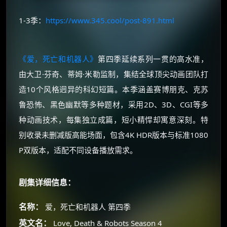
1-3季：
https://www.345.cool/post-891.html
《爱，死亡和机器人》
第四季延续系列一贯的高水准，
由大卫·芬奇、蒂姆·米勒监制，集结全球顶尖动画团队打
造10个风格迥异的科幻短篇​。本季涵盖赛博朋克、克苏
鲁恐怖、黑色幽默等多种题材，采用2D、3D、CGI等多
种动画技术，每集独立成篇，短小精悍却寓意深刻​。特
别收录未删减版高能场面，包含4K HDR版本与标准1080
P双版本，适配不同设备播放需求​。
剧集详细信息：
名称：
爱，死亡和机器人 第四季
英文名：
Love, Death & Robots Season 4