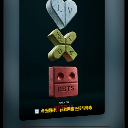
⭐️ 评分：8.2 | 🎬 2019年
📺 连载中
夸克网盘
🧧️
天天领红包
失效请反馈
🔄 点击翻转：获取网盘链接与动态