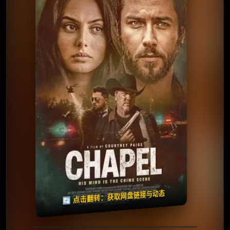
⭐️ 评分：7.1 | 🎬 2025年
夸克网盘
🧧️
天天领红包
失效请反馈
🔄 点击翻转：获取网盘链接与动态