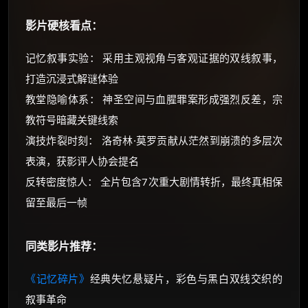
影片硬核看点：
记忆叙事实验： 采用主观视角与客观证据的双线叙事，
打造沉浸式解谜体验
教堂隐喻体系： 神圣空间与血腥罪案形成强烈反差，宗
教符号暗藏关键线索
演技炸裂时刻： 洛奇林·莫罗贡献从茫然到崩溃的多层次
表演，获影评人协会提名
反转密度惊人： 全片包含7次重大剧情转折，最终真相保
留至最后一帧
同类影片推荐：
《记忆碎片》
经典失忆悬疑片，彩色与黑白双线交织的
叙事革命