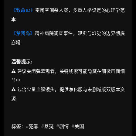
《致命ID》
密闭空间杀人案，多重人格设定的心理学范
本
《禁闭岛》
精神病院调查事件，现实与幻觉的边界彻底
崩塌
温馨提示:
⚠️ 建议关闭弹幕观看，关键线索可能隐藏在细微画面细
节中
⚠️ 包含少量血腥镜头，提供净化版与未删减版双版本资
源
标签：
#
犯罪
#
悬疑
#
剧情
#
美国