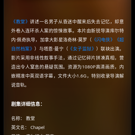
《教堂》
讲述一名男子从昏迷中醒来后失去记忆，却意
外卷入连环杀人案的惊悚故事。本片由新锐导演库尔特
内·佩奇执导，加拿大影星洛奇林·莫罗（
《闪电侠》
《超
自然档案》
）与塔恩·曼宁（
《女子监狱》
）联袂出演。
影片采用非线性叙事手法，通过记忆碎片拼凑真相，营
造出令人窒息的悬疑氛围。资源为1080P高清画质，内
嵌精准中英双语字幕，文件大小1.6G，特别收录导演解
说音轨。
剧集详细信息：
名称： 教堂
英文名： Chapel