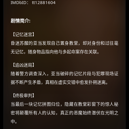
IMDbID： tt12881604
如夸克12个月送14天 最低75元！
价格有浮动，请直接搜索查最低价！
剧情简介:
还有支付宝现金红包、外卖红包、
优惠券、活动红包，每日可领。
【记忆迷宫】
昏迷苏醒的亚当发现自己置身教堂，却对身份和过往毫
⚡
前往【大淘客】领红包
无记忆，随身物品指向他与多起命案存在关联。
☕ 海外大侠？通过 Ko-fi 赐茶
【追凶迷局】
随着警方调查深入，亚当破碎的记忆片段与犯罪现场证
据不断产生矛盾，真相在虚实交错中愈发扑朔迷离。
【终极审判】
当最后一块记忆拼图归位，隐藏在教堂彩窗下的惊人秘
密将颠覆所有人的认知，真正的恶魔始终潜伏在光明之
中。