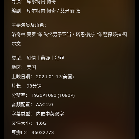
导演： 库尔特内·佩奇
编剧： 库尔特内·佩奇 / 艾米丽·张
主要演员及角色：
洛奇林·莫罗 饰 失忆男子亚当 / 塔恩·曼宁 饰 警探莎拉·科
尔文
类型： 剧情｜悬疑｜犯罪
地区： 美国
上映日期： 2024-01-17(美国)
片长： 98分钟
×
🧧 福利领取站
分辨率： 1920×1080 (1080P)
音频配置： AAC 2.0
☕
字幕类型： 内嵌中英双字
文件大小： 1.6G
朋友们辛苦了 💦
豆瓣ID： 36032773
你需要的各种会员，都可低价购买！