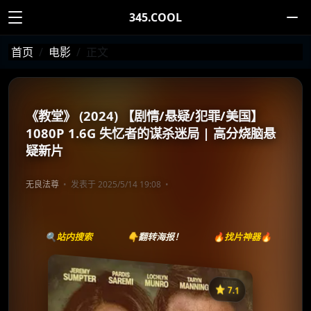
345.COOL
首页
电影
正文
《教堂》 (2024) 【剧情/悬疑/犯罪/美国】
1080P 1.6G 失忆者的谋杀迷局 | 高分烧脑悬
疑新片
无良法尊
发表于 2025/5/14 19:08
🔍站内搜索
👇翻转海报！
🔥找片神器🔥
⭐️ 7.1
《Chapel》
收藏
⭐