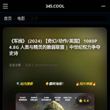
345.COOL
首页
电影
正文
《军阀》 (2024) 【奇幻/动作/英国】 1080P
4.8G 人类与精灵的脆弱联盟 | 中世纪权力争夺
史诗
无良法尊
发表于 2025/5/14 12:59
🔍站内搜索
👇翻转海报！
🔥找片神器🔥
⭐️ 6.4
《军阀》
收藏
⭐