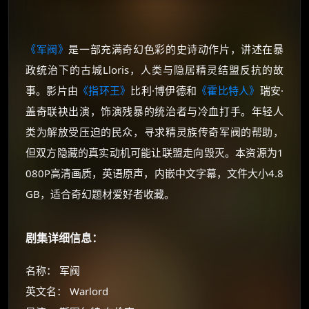
《军阀》
是一部充满奇幻色彩的史诗动作片，讲述在暴
政统治下的古城Lloris，人类与隐居精灵结盟反抗的故
事。影片由
《指环王》
比利·博伊德和
《霍比特人》
瑞安·
盖奇联袂出演，饰演残暴的统治者与冷血打手。年轻人
类为解放受压迫的民众，寻求精灵族传奇军阀的帮助，
但双方隐藏的真实动机可能让联盟走向毁灭。本资源为1
080P高清画质，英语原声，内嵌中文字幕，文件大小4.8
GB，适合奇幻题材爱好者收藏。
剧集详细信息：
名称： 军阀
英文名： Warlord