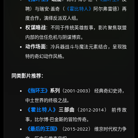
聘）与瑞安·盖奇（
《霍比特人》
阿尔弗雷德）再
度合作，演绎反派双人组。
权谋暗战
：不同于传统英雄叙事，影片聚焦联盟
内部的信任危机与阴谋博弈。
动作场面
：冷兵器战斗与魔法元素结合，呈现独
特的奇幻动作风格。
同类影片推荐：
《指环王》
系列
（2001-2003） 经典奇幻史诗，
中土世界的终极之战。
《霍比特人》
三部曲
（2012-2014） 前传故
事，比尔博·巴金斯的冒险传奇。
《最后的王国》
（2015-2022） 维京时代权力争