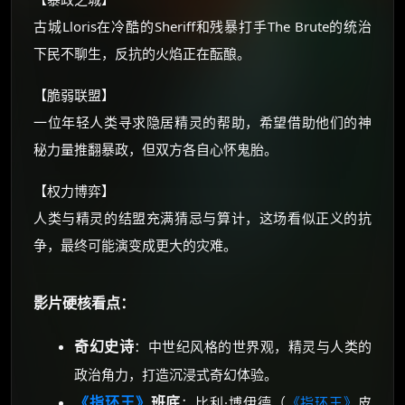
优惠券、活动红包，每日可领。
古城Lloris在冷酷的Sheriff和残暴打手The Brute的统治
下民不聊生，反抗的火焰正在酝酿。
⚡
前往【大淘客】领红包
【脆弱联盟】
☕ 海外大侠？通过 Ko-fi 赐茶
一位年轻人类寻求隐居精灵的帮助，希望借助他们的神
秘力量推翻暴政，但双方各自心怀鬼胎。
【权力博弈】
人类与精灵的结盟充满猜忌与算计，这场看似正义的抗
争，最终可能演变成更大的灾难。
影片硬核看点：
奇幻史诗
：中世纪风格的世界观，精灵与人类的
政治角力，打造沉浸式奇幻体验。
《指环王》
班底
：比利·博伊德（
《指环王》
皮