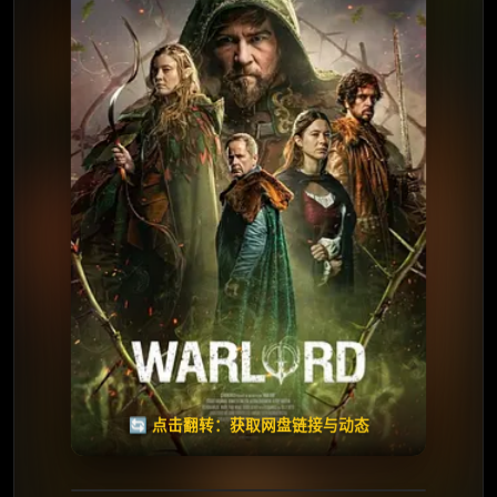
⭐️ 评分：6.4 | 🎬 1972年
夸克网盘
🧧️
天天领红包
失效请反馈
🔄 点击翻转：获取网盘链接与动态