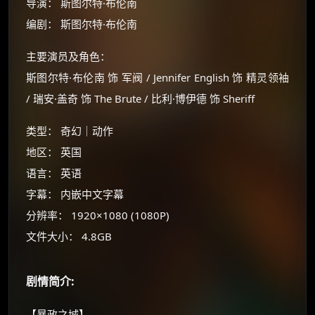
导演： 斯图尔特·布伦南
编剧： 斯图尔特·布伦南
主要演员及角色：
斯图尔特·布伦南 饰 军阀 / Jennifer English 饰 精灵领袖
/ 瑞安·盖奇 饰 The Brute / 比利·博伊德 饰 Sheriff
类型： 奇幻｜动作
×
地区： 英国
🧧 福利领取站
语言： 英语
☕
字幕： 内嵌中文字幕
分辨率： 1920×1080 (1080P)
文件大小： 4.8GB
朋友们辛苦了 💦
你需要的各种会员，都可低价购买！
如夸克12个月送14天 最低75元！
剧情简介:
价格有浮动，请直接搜索查最低价！
还有支付宝现金红包、外卖红包、
【暴政之城】