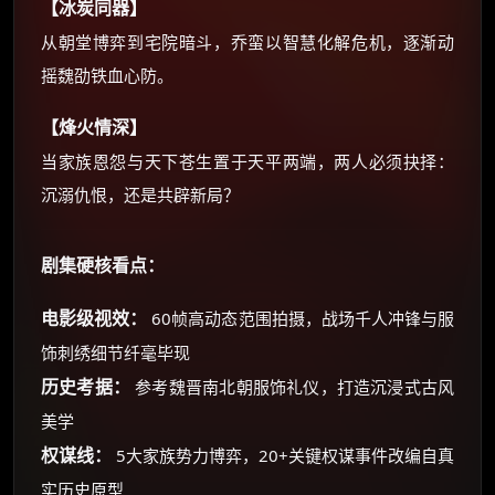
【冰炭同器】
从朝堂博弈到宅院暗斗，乔蛮以智慧化解危机，逐渐动
摇魏劭铁血心防。
【烽火情深】
当家族恩怨与天下苍生置于天平两端，两人必须抉择：
沉溺仇恨，还是共辟新局？
剧集硬核看点：
电影级视效：
60帧高动态范围拍摄，战场千人冲锋与服
饰刺绣细节纤毫毕现
历史考据：
参考魏晋南北朝服饰礼仪，打造沉浸式古风
美学
权谋线：
5大家族势力博弈，20+关键权谋事件改编自真
实历史原型