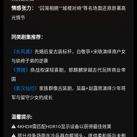
情感张力：
"囚笼相拥""城楼对峙"等名场面还原原著高
光情节
同类剧集推荐：
《长风渡》
先婚后爱古装标杆，白敬亭×宋轶演绎商户女
与纨绔子弟的逆袭
《赘婿》
商战权谋轻喜剧，郭麒麟穿越古代玩转商业帝
国
《星汉灿烂》
家族群像古装剧，吴磊×赵露思演绎少年将
军与留守少女的成长
温馨提示:
⚠️ 4KHDR需匹配HDR10显示设备以获得最佳效果
⚠️ 部分战争场面含冷兵器血腥镜头，提供柔和版与未删