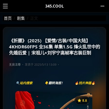
345.COOL
首页
剧集
正文
《折腰》 (2025) 【爱情/古装/中国大陆】
4KHDR60FPS 全36集 单集1.5G 烽火乱世中的
先婚后爱 | 宋祖儿×刘宇宁高帧率古装巨制
无良法尊
发表于 2025/5/13 13:09
🔍站内搜索
👇翻转海报！
🔥找片神器🔥
⭐️ 8.8
《折腰》
收藏
⭐