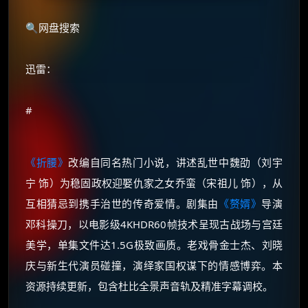
🔍网盘搜索
迅雷：
#
《折腰》
改编自同名热门小说，讲述乱世中魏劭（刘宇
宁 饰）为稳固政权迎娶仇家之女乔蛮（宋祖儿 饰），从
互相猜忌到携手治世的传奇爱情。剧集由
《赘婿》
导演
邓科操刀，以电影级4KHDR60帧技术呈现古战场与宫廷
美学，单集文件达1.5G极致画质。老戏骨金士杰、刘晓
庆与新生代演员碰撞，演绎家国权谋下的情感博弈。本
资源持续更新，包含杜比全景声音轨及精准字幕调校。