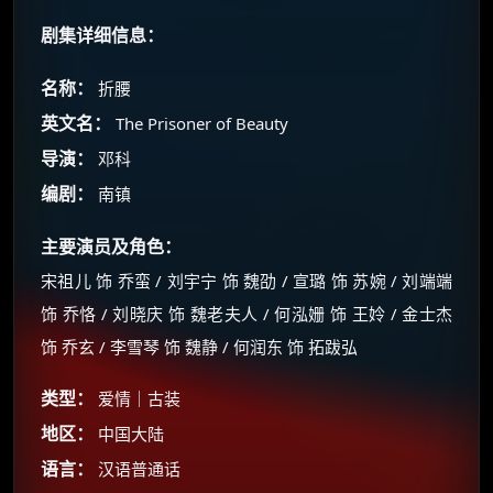
剧集详细信息：
名称：
折腰
英文名：
The Prisoner of Beauty
导演：
邓科
编剧：
南镇
主要演员及角色：
宋祖儿 饰 乔蛮 / 刘宇宁 饰 魏劭 / 宣璐 饰 苏婉 / 刘端端
饰 乔恪 / 刘晓庆 饰 魏老夫人 / 何泓姗 饰 王姈 / 金士杰
饰 乔玄 / 李雪琴 饰 魏静 / 何润东 饰 拓跋弘
类型：
爱情｜古装
×
🧧 福利领取站
地区：
中国大陆
语言：
汉语普通话