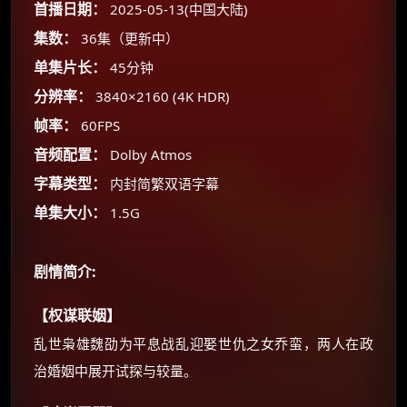
☕
首播日期：
2025-05-13(中国大陆)
集数：
36集（更新中）
朋友们辛苦了 💦
单集片长：
45分钟
你需要的各种会员，都可低价购买！
分辨率：
3840×2160 (4K HDR)
如夸克12个月送14天 最低75元！
价格有浮动，请直接搜索查最低价！
帧率：
60FPS
还有支付宝现金红包、外卖红包、
音频配置：
Dolby Atmos
优惠券、活动红包，每日可领。
字幕类型：
内封简繁双语字幕
单集大小：
1.5G
⚡
前往【大淘客】领红包
剧情简介:
☕ 海外大侠？通过 Ko-fi 赐茶
【权谋联姻】
乱世枭雄魏劭为平息战乱迎娶世仇之女乔蛮，两人在政
治婚姻中展开试探与较量。