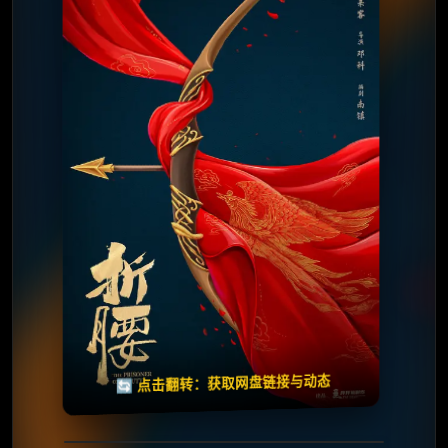
⭐️ 评分：8.8 | 🎬 2025年
✅ 已完结
夸克网盘
搜盘王
迅雷网盘
🧧️
天天领红包
失效请反馈
🔄 点击翻转：获取网盘链接与动态