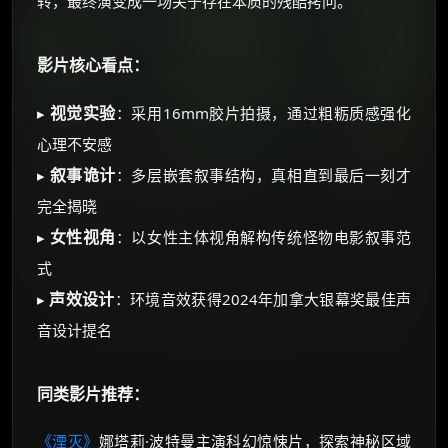
转，最终演变成一场关于存在本质的残酷拷问。
影片核心看点：
视觉实验
▸
：采用16mm胶片拍摄，通过粗粝质感强化
心理不安感
叙事诡计
▸
：多层嵌套叙事结构，真相直到最后一刻才
完全揭晓
女性视角
▸
：以女性主体视角解构传统怪物电影叙事范
式
声效设计
▸
：环境音效获得2024年加拿大银幕奖最佳声
音设计提名
同类影片推荐：
《湮灭》
娜塔莉·波特曼主演科幻惊悚片，探索神秘区域