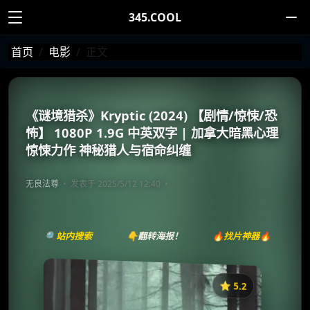
345.COOL
首页
电影
正文
《谜境猎杀》Kryptic (2024) 【剧情/惊悚/恐
怖】 1080P 1.9G 中英双字 | 加拿大暗黑心理
惊悚力作 神秘猎人与宿命纠缠
无良法尊
发表于 2025/5/12 12:40
🔍站内搜索
👇翻转海报！
🔥找片神器🔥
⭐️ 5.2
《Kryptic》
收藏
⭐