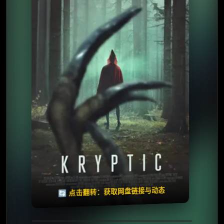
⭐️ 评分：5.2 | 🎬 2025年
夸克网盘
🧧️
天天领红包
失效请反馈
🔄 点击翻转：获取网盘链接与动态