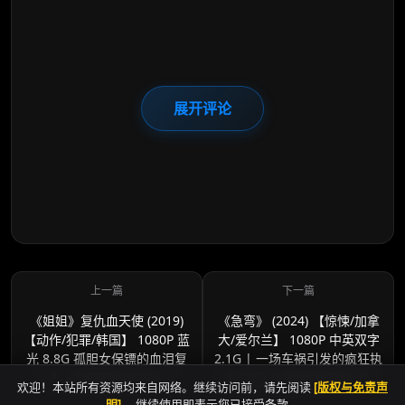
展开评论
《姐姐》复仇血天使 (2019)
《急弯》 (2024) 【惊悚/加拿
【动作/犯罪/韩国】 1080P 蓝
大/爱尔兰】 1080P 中英双字
光 8.8G 孤胆女保镖的血泪复
2.1G | 一场车祸引发的疯狂执
仇 | 韩国硬核动作片
念 寇碧·史莫德斯悬疑新作
欢迎！本站所有资源均来自网络。继续访问前，请先阅读
[版权与免责声
明]
。继续使用即表示您已接受条款。