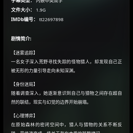
字幕类型：
内嵌中英双字
你需要的各种会员，都可低价购买！
如夸克12个月送14天 最低75元！
文件大小：
1.9G
价格有浮动，请直接搜索查最低价！
IMDb编号：
tt22697898
还有支付宝现金红包、外卖红包、
优惠券、活动红包，每日可领。
剧情简介:
⚡
前往【大淘客】领红包
【迷雾追踪】
一名女子深入荒野寻找失踪的怪物猎人，却发现自己正
☕ 海外大侠？通过 Ko-fi 赐茶
被无形的力量引导走向未知深渊。
【身份迷局】
随着调查深入，她逐渐意识到自己与猎物之间存在超自
然的联结，现实与幻觉的边界开始崩塌。
【心理博弈】
在原始森林的密闭空间中，猎人与猎物的关系不断反