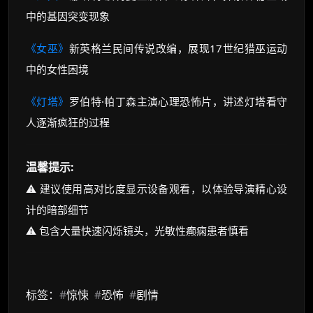
中的基因突变现象
《女巫》
新英格兰民间传说改编，展现17世纪猎巫运动
中的女性困境
《灯塔》
罗伯特·帕丁森主演心理恐怖片，讲述灯塔看守
人逐渐疯狂的过程
温馨提示:
⚠️ 建议使用高对比度显示设备观看，以体验导演精心设
计的暗部细节
⚠️ 包含大量快速闪烁镜头，光敏性癫痫患者慎看
标签：
#
惊悚
#
恐怖
#
剧情