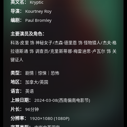
英文名：
Kryptic
导演：
Kourtney Roy
编剧：
Paul Bromley
主要演员及角色：
科洛·皮里 饰 神秘女子/杰森·德里恩 饰 怪物猎人/杰夫·格
拉德斯通 饰 调查员/克里斯蒂娜·梅雷迪思·卢瓦尔 饰 关
键证人
类型：
剧情｜惊悚｜恐怖
地区：
加拿大/英国
×
🧧 福利领取站
语言：
英语
☕
上映日期：
2024-03-08(西南偏南电影节)
片长：
96分钟
分辨率：
1920×1080 (1080P)
朋友们辛苦了 💦