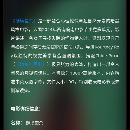
《谜境猎杀》
是一部融合心理惊悚与超自然元素的暗黑
风格电影，入围2024年西南偏南电影节主竞赛单元。影
片讲述一名女子寻找失踪的怪物猎人时，逐渐发现自己
与猎物之间存在无法摆脱的宿命联系。导演Kourtney Ro
y以独特的视觉美学营造诡谲氛围，搭配Chloe Pirrie
（
《切尔诺贝利》
）极具张力的表演，打造出一部令人
窒息的悬疑惊悚片。本资源为1080P高清版本，内嵌精
准中英双语字幕，文件大小1.9G，特别收录电影节版未
删减镜头。
电影详细信息：
名称：
谜境猎杀