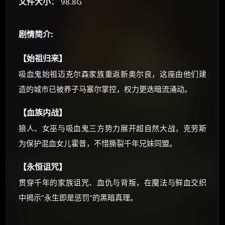
文件大小：
98.8G
价格有浮动，请直接搜索查最低价！
还有支付宝现金红包、外卖红包、
剧情简介:
优惠券、活动红包，每日可领。
【始祖归来】
⚡
前往【大淘客】领红包
吸血鬼始祖迈克尔森家族重返新奥尔良，这座由他们建
造的城市已被养子马塞尔掌控，权力更迭暗流涌动。
☕ 海外大侠？通过 Ko-fi 赐茶
【血族内战】
狼人、女巫与吸血鬼三方势力展开超自然大战，克劳斯
为保护混血女儿霍普，不惜撕裂千年兄妹同盟。
【永恒诅咒】
贯穿千年的家族诅咒、血仇与背叛，在魔法与鲜血交织
中揭示"永生即是惩罚"的黑暗真理。