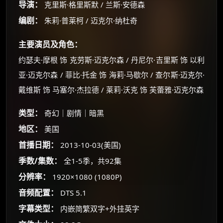
导演：
克里斯·格里斯默 / 兰斯·安德森
编剧：
朱莉·普莱柯 / 迈克尔·纳杜奇
主要演员及角色：
约瑟夫·摩根 饰 克劳斯·迈克尔森 / 丹尼尔·吉里斯 饰 以利
亚·迈克尔森 / 菲比·托金 饰 海莉·马歇尔 / 查尔斯·迈克尔·
戴维斯 饰 马塞尔·杰拉德 / 莱莉·沃克 饰 芙蕾雅·迈克尔森
类型：
奇幻｜剧情｜暗黑
地区：
美国
×
🧧 福利领取站
首播日期：
2013-10-03(美国)
☕
季数/集数：
全1-5季，共92集
分辨率：
1920×1080 (1080P)
音频配置：
DTS 5.1
朋友们辛苦了 💦
字幕类型：
内嵌简繁双字+外挂英字
你需要的各种会员，都可低价购买！
如夸克12个月送14天 最低75元！