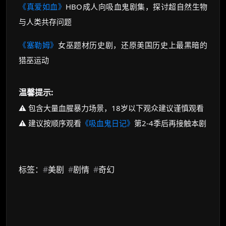
《真爱如血》
HBO成人向吸血鬼剧集，探讨超自然生物
与人类共存问题
《塞勒姆》
女巫题材历史剧，还原美国历史上最黑暗的
猎巫运动
温馨提示:
⚠️ 包含大量血腥暴力场景，18岁以下观众建议谨慎观看
⚠️ 建议按顺序观看
《吸血鬼日记》
第2-4季后再接触本剧
标签：
#
美剧
#
剧情
#
奇幻