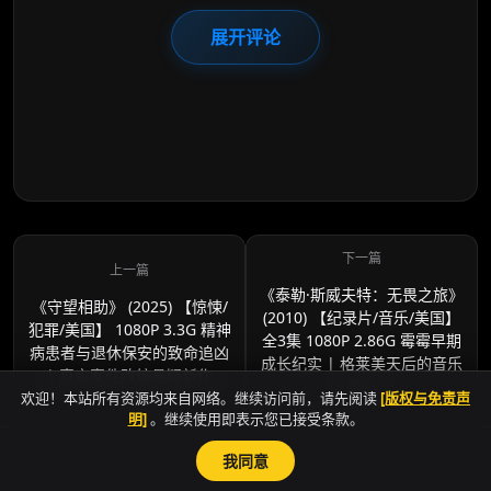
展开评论
《泰勒·斯威夫特：无畏之旅》
《守望相助》 (2025) 【惊悚/
(2010) 【纪录片/音乐/美国】
犯罪/美国】 1080P 3.3G 精神
全3集 1080P 2.86G 霉霉早期
病患者与退休保安的致命追凶
成长纪实 | 格莱美天后的音乐
| 真实案件改编悬疑新作
初心
欢迎！本站所有资源均来自网络。继续访问前，请先阅读
[版权与免责声
明]
。继续使用即表示您已接受条款。
我同意
sitemap