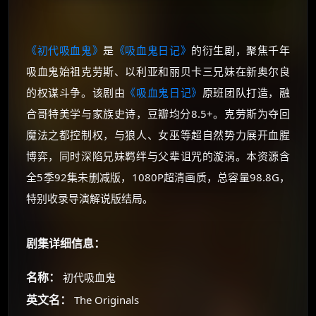
《初代吸血鬼》
是
《吸血鬼日记》
的衍生剧，聚焦千年
吸血鬼始祖克劳斯、以利亚和丽贝卡三兄妹在新奥尔良
的权谋斗争。该剧由
《吸血鬼日记》
原班团队打造，融
合哥特美学与家族史诗，豆瓣均分8.5+。克劳斯为夺回
魔法之都控制权，与狼人、女巫等超自然势力展开血腥
博弈，同时深陷兄妹羁绊与父辈诅咒的漩涡。本资源含
全5季92集未删减版，1080P超清画质，总容量98.8G，
特别收录导演解说版结局。
剧集详细信息：
名称：
初代吸血鬼
英文名：
The Originals