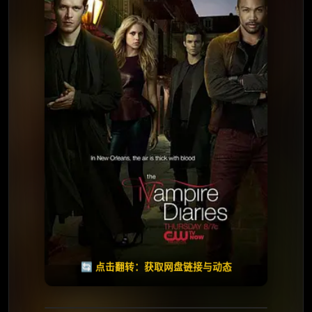
⭐️ 评分：8.6 | 🎬 2013年
✅ 已完结
夸克网盘
🧧️
天天领红包
失效请反馈
🔄 点击翻转：获取网盘链接与动态