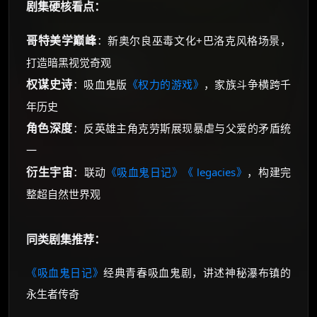
剧集硬核看点：
哥特美学巅峰
：新奥尔良巫毒文化+巴洛克风格场景，
打造暗黑视觉奇观
权谋史诗
：吸血鬼版
《权力的游戏》
，家族斗争横跨千
年历史
角色深度
：反英雄主角克劳斯展现暴虐与父爱的矛盾统
一
衍生宇宙
：联动
《吸血鬼日记》
《 legacies》
，构建完
整超自然世界观
同类剧集推荐：
《吸血鬼日记》
经典青春吸血鬼剧，讲述神秘瀑布镇的
永生者传奇