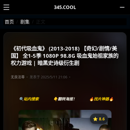
345.COOL
首页
剧集
正文
《初代吸血鬼》 (2013-2018) 【奇幻/剧情/美
国】 全1-5季 1080P 98.8G 吸血鬼始祖家族的
权力游戏 | 暗黑史诗级衍生剧
无良法尊
发表于 2025/5/11 21:06
🔍站内搜索
👇翻转海报！
🔥找片神器🔥
⭐️ 8.6
《初代吸血鬼》
收藏
⭐