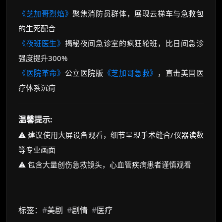
《芝加哥烈焰》
聚焦消防员群体，展现云梯车与急救包
的生死配合
《夜班医生》
揭秘夜间急诊室的疯狂轮班，比日间急诊
强度提升300%
《医院革命》
公立医院版
《芝加哥急救》
，直击美国医
疗体系沉疴
温馨提示:
⚠️ 建议使用大屏设备观看，细节呈现手术缝合/仪器读数
等专业画面
⚠️ 包含大量创伤急救镜头，心血管疾病患者谨慎观看
标签：
#
美剧
#
剧情
#
医疗