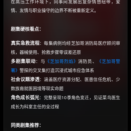
在高压工作环境下，同事间发展出复杂情感纽带，爱
情、友情与职业操守的边界不断被重新定义。
剧集硬核看点：
真实急救流程
：每集病例均经芝加哥消防局医疗顾问审
核，器械使用、抢救步骤零误差还原
多剧集联动
：与
《芝加哥烈焰》
消防员、
《芝加哥警
署》
警探的交叉集打造沉浸式城市应急体系
社会议题渗透
：涵盖医疗资源分配、医患信任危机、少
数族裔就医困境等现实命题
角色成长弧光
：完整呈现10季角色变迁，见证菜鸟医生
成长为科室主任的全过程
同类剧集推荐：