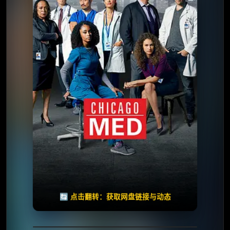
⭐️ 评分：8.3 | 🎬 2015年
📺 连载中
夸克网盘
🧧️
天天领红包
失效请反馈
🔄 点击翻转：获取网盘链接与动态