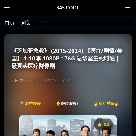
345.COOL
首页
剧集
正文
《芝加哥急救》 (2015-2024) 【医疗/剧情/美
国】 1-10季 1080P 176G 急诊室生死时速 |
最真实医疗群像剧
无良法尊
发表于 2025/5/11 16:40
🔍站内搜索
👇翻转海报！
🔥找片神器🔥
⭐️ 8.3
《芝加哥急救》
收藏
⭐