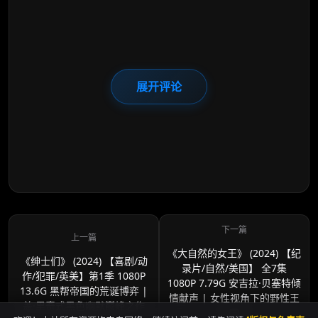
展开评论
《大自然的女王》 (2024) 【纪
《绅士们》 (2024) 【喜剧/动
录片/自然/美国】 全7集
作/犯罪/英美】第1季 1080P
1080P 7.79G 安吉拉·贝塞特倾
13.6G 黑帮帝国的荒诞博弈 |
情献声 | 女性视角下的野性王
盖·里奇式黑色幽默巅峰之作
国