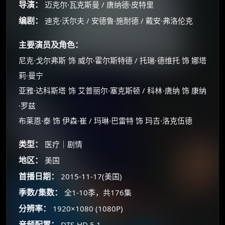
导演：
迈克尔·瓦克斯曼 / 唐纳德·皮特里
编剧：
迪克·沃尔夫 / 安德鲁·施耐德 / 戴安·弗洛伦克
主要演员及角色：
尼克·戈尔弗斯 饰 威尔·霍尔斯特德 / 托瑞·德维托 饰 娜塔
莉·曼宁
亚雅·达科斯塔 饰 艾普丽尔·塞克斯顿 / 科林·唐纳 饰 康纳
·罗兹
布莱恩·泰 饰 伊森·崔 / 玛琳·巴雷特 饰 玛吉·洛克伍德
类型：
医疗｜剧情
×
🧧 福利领取站
地区：
美国
首播日期：
2015-11-17(美国)
☕
季数/集数：
全1-10季，共176集
分辨率：
1920×1080 (1080P)
朋友们辛苦了 💦
音频配置：
DTS-HD 5.1