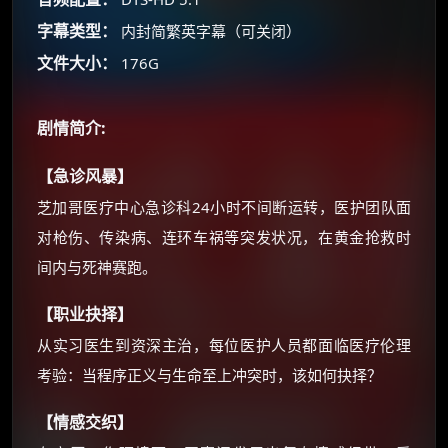
你需要的各种会员，都可低价购买！
字幕类型：
内封简繁英字幕（可关闭）
如夸克12个月送14天 最低75元！
价格有浮动，请直接搜索查最低价！
文件大小：
176G
还有支付宝现金红包、外卖红包、
优惠券、活动红包，每日可领。
剧情简介:
⚡
前往【大淘客】领红包
【急诊风暴】
芝加哥医疗中心急诊科24小时不间断运转，医护团队面
☕ 海外大侠？通过 Ko-fi 赐茶
对枪伤、传染病、连环车祸等突发状况，在黄金抢救时
间内与死神赛跑。
【职业抉择】
从实习医生到资深主治，每位医护人员都面临医疗伦理
考验：当程序正义与生命至上冲突时，该如何抉择？
【情感交织】