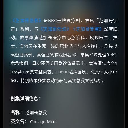
《芝加哥急救》
是NBC王牌医疗剧，隶属「芝加哥宇
宙」系列，与
《芝加哥烈焰》
《芝加哥警署》
深度联
动。故事聚焦芝加哥医疗中心急诊科，展现医生、护
士、急救员在生死一线的职业坚守与人性挣扎。剧集以
高密度病例、高强度急救戏份著称，单集平均处理3-4个
危急病例，真实还原美国急诊体系运作。本资源包含全1
0季共176集完整内容，1080P超清画质，总文件大小17
6G，特别收录多集联动特辑与真实急救案例解析。
剧集详细信息：
名称：
芝加哥急救
英文名：
Chicago Med