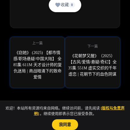
收藏
0
《窃她》 (2025) 【都市情
《花朝梦又醒》‌（2025）
感/职场悬疑/中国大陆】 全
【古风/爱情/悬疑/奇幻】全
85集 611M 天才设计师的复
35集 551M 虚实交织的千年
仇迷局 | 商战暗涌下的致命
虐恋 | 花朝节下的血色阴谋
爱情
欢迎！本站所有资源均来自网络。继续访问前，请先阅读
[版权与免责声
明]
。继续使用即表示您已接受条款。
sitemap
我同意