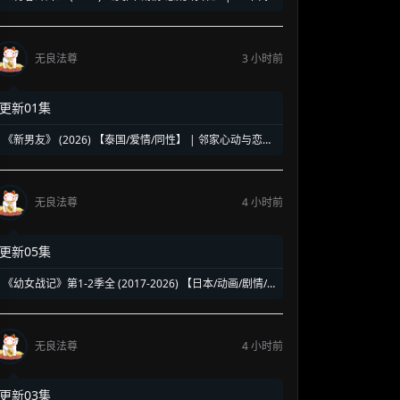
洛杉矶名校青春暗面 | 《美国精神病》作者新作改编
无良法尊
3 小时前
更新01集
《新男友》 (2026) 【泰国/爱情/同性】 | 邻家心动与恋爱
误会 | 纯正泰式校园同性浪漫新剧
无良法尊
4 小时前
更新05集
《幼女战记》第1-2季全 (2017-2026) 【日本/动画/剧情/
奇幻】 | 披着幼女皮的现代社畜怪物 | 硬核军事狂热者的
异世界神作
无良法尊
4 小时前
更新03集