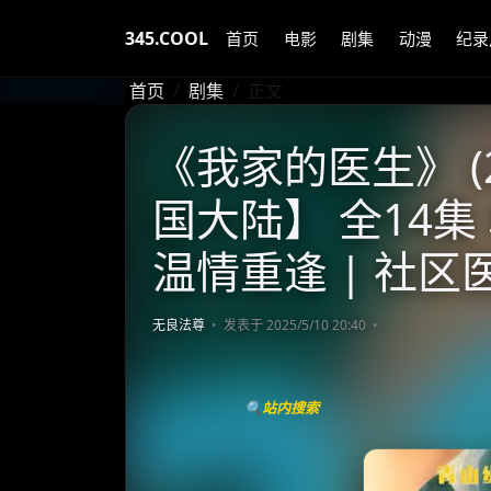
345.COOL
首页
电影
剧集
动漫
纪录
首页
剧集
正文
《我家的医生》 (2
国大陆】 全14集
温情重逢 | 社
无良法尊
发表于 2025/5/10 20:40
🔍站内搜索