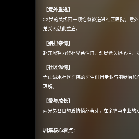
【意外重逢】
22岁的关旭因一顿饱餐被送进社区医院，意
弟关系就此重启。
【别扭亲情】
赵东城努力修补兄弟情谊，却屡遭关旭抗拒，
【社区温情】
青山绿水社区医院的医生们用专业与幽默治愈病
理解。
【爱与成长】
两兄弟各自的爱情悄然萌芽，在亲情与事业的
剧集核心看点：