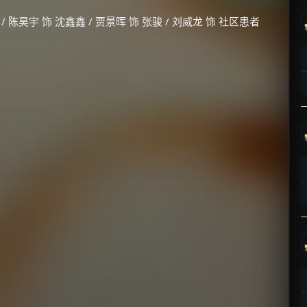
 / 陈昊宇 饰 沈鑫鑫 / 贾景晖 饰 张骏 / 刘威龙 饰 社区患者