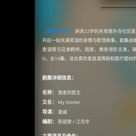
《我家的医生》
讲述22岁的关旭意外在社区
开启一段充满笑泪的亲情与职场故事。剧集由
患温情与兄弟羁绊。周游、黄尧领衔主演，演
G，全14集，适合喜欢家庭温情剧和医疗题材
剧集详细信息：
名称：
我家的医生
又名：
My Doctor
导演：
姜威
编剧：
陈丽雯 / 江月华