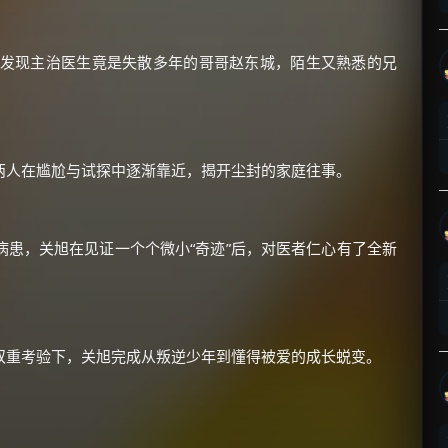
外发现主治医生竟是失散多年的哥哥赵东城，陌生又熟悉的兄
×
🧧 福利领取站
两人在尴尬与试探中逐渐靠近，揭开尘封的家庭往事。
☕
患，关旭在见证一个个微小“奇迹”后，对医者仁心有了全新
朋友们辛苦了 💦
你需要的各种会员，都可低价购买！
如夸克12个月送14天 最低75元！
价格有浮动，请直接搜索查最低价！
双重考验下，关旭完成从叛逆少年到懂得被爱的成长蜕变。
还有支付宝现金红包、外卖红包、
优惠券、活动红包，每日可领。