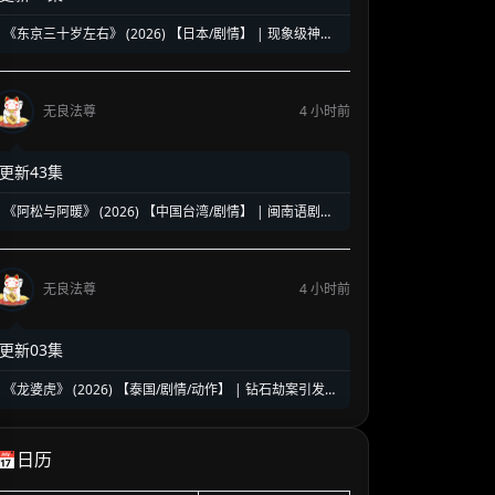
《东京三十岁左右》 (2026) 【日本/剧情】 | 现象级神剧
《三十而已》日版翻拍 | 35岁东京女子图鉴与都市救赎
无良法尊
4 小时前
更新43集
《阿松与阿暖》 (2026) 【中国台湾/剧情】 | 闽南语剧视
帝天后再度携手 | 2026初夏最温情治愈的烟火人间剧
无良法尊
4 小时前
更新03集
《龙婆虎》 (2026) 【泰国/剧情/动作】 | 钻石劫案引发的
清白保卫战 | 泰式硬核动作与悬疑冒险
📅日历