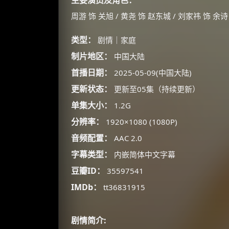
主要演员及角色：
周游 饰 关旭 / 黄尧 饰 赵东城 / 刘家祎 饰 余诗
类型：
剧情｜家庭
制片地区：
中国大陆
首播日期：
2025-05-09(中国大陆)
更新状态：
更新至05集（持续更新）
单集大小：
1.2G
分辨率：
1920×1080 (1080P)
音频配置：
AAC 2.0
字幕类型：
内嵌简体中文字幕
豆瓣ID：
35597541
IMDb：
tt36831915
剧情简介: