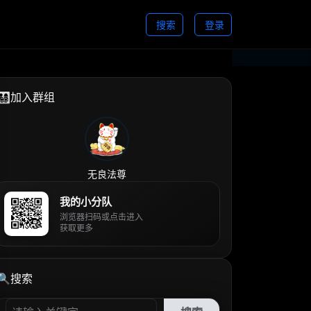
搜索
登录
👨‍👩‍👧‍👦加入群组
无良法尊
我的小分队
浏览器扫码或点击进入
获取更多
🔍搜索