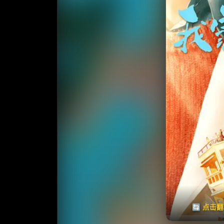
收藏
⭐️ 评
天天领红包
🔄 点击