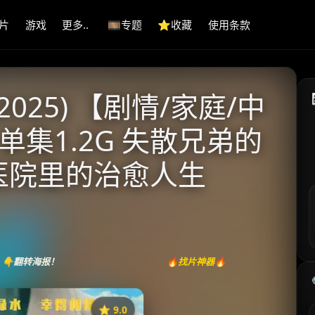
片
游戏
更多..
🎞️专题
⭐️收藏
使用条款
025) 【剧情/家庭/中
 单集1.2G 失散兄弟的
区医院里的治愈人生
👇翻转海报！
🔥找片神器🔥
⭐️ 9.0