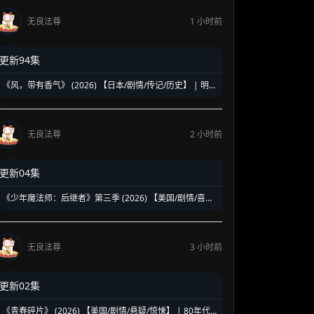
无良法尊
1 小时前
更新94集
《风，带有香气》 (2026) 【日本/剧情/传记/历史】 | 明
治时代的南丁格尔 | 见上爱演绎日本首位专业女护士的觉
醒之路
无良法尊
2 小时前
更新04集
《少年魔法师：后继者》第三季 (2026) 【美国/剧情/喜剧/
奇幻】 | 迪士尼经典魔法IP终章收官 | 贾斯汀与比莉携手
拯救家族
无良法尊
3 小时前
更新02集
《青春碎片》 (2026) 【美国/剧情/悬疑/惊悚】 | 80年代