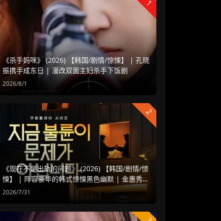
1
《杀手妈咪》 (2026) 【韩国/剧情/惊悚】 | 孔晓
振携手成东日 | 漫改双面主妇杀手下饭剧
2026/8/1
2
《现在不是出轨的问题》 (2026) 【韩国/剧情/惊
悚】 | 阵容豪华的韩式惊悚黑色幽默 | 金惠秀 x
赵汝贞强强联手
2026/7/31
3