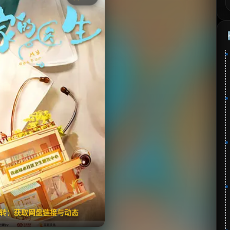
《我家的医生》
⭐
分：9.0 | 🎬 2025年
✅ 已完结
夸克网盘
🧧️
失效请反馈
翻转：获取网盘链接与动态