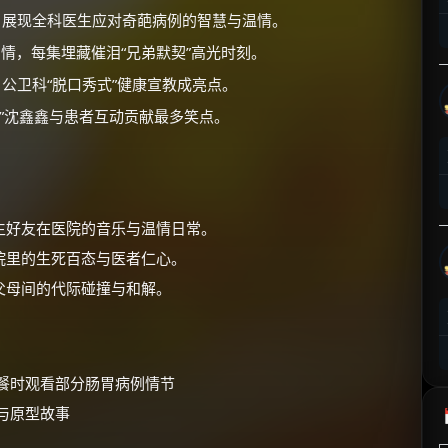
⚡
前往【大淘客】领红包
展现全科医生应对奇葩病例的智慧与温情。
情，每集埋藏催泪“兄弟默契”高光时刻。
☕ 海外大侠？通过 Ko-fi 赐茶
公卫科“脱口秀式”健康宣教成亮点。
”沈鑫鑫与患者互动贡献最多笑点。
生好友在医院的音乐与温情日常。
院里的生死百态与医者仁心。
父母间的代际碰撞与和解。
用餐时观看部分肠胃病例情节
与原型故事