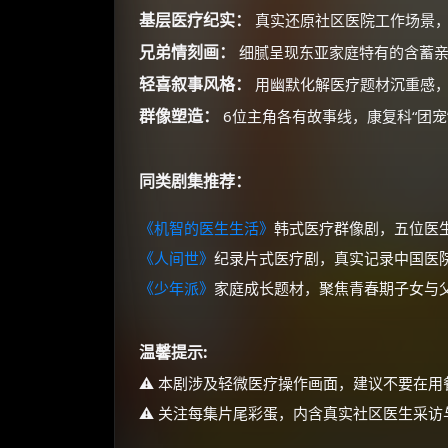
基层医疗纪实：
真实还原社区医院工作场景，
兄弟情刻画：
细腻呈现东亚家庭特有的含蓄亲
轻喜叙事风格：
用幽默化解医疗题材沉重感，
群像塑造：
6位主角各有故事线，康复科“团宠
同类剧集推荐：
《机智的医生生活》
韩式医疗群像剧，五位医
《人间世》
纪录片式医疗剧，真实记录中国医
《少年派》
家庭成长题材，聚焦青春期子女与
温馨提示:
⚠️ 本剧涉及轻微医疗操作画面，建议不要在
⚠️ 关注每集片尾彩蛋，内含真实社区医生采访