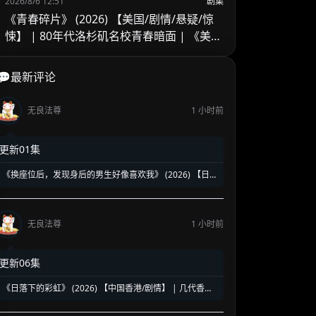
2026/8/6 12:51
剧集
《青春碎片》 (2026) 【美国/剧情/悬疑/惊
悚】 | 80年代洛杉矶名校青春暗面 | 《美国
精神病》作者新作改编
💬最新评论
无良法尊
1 小时前
更新01集
《换座位后，发现身后的男生好像喜欢我》 (2026) 【日
本/爱情/同性】 | 班级焦点大帅哥 x 纯情懵懂男高中生 | 换
座位引发的直球高甜校园BL
无良法尊
1 小时前
更新06集
《日落下的彩虹》 (2026) 【中国香港/剧情】 | 几代香港
人的彩虹邨告别情书 | 触动心灵的温情港式单元群像剧