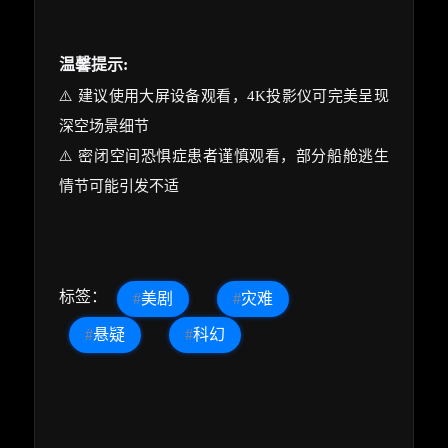
温馨提示:
⚠️ 建议使用大屏设备观看，4K投影仪可完美呈现
深空场景细节
⚠️ 密闭空间恐惧症患者谨慎观看，部分船舱逃生
情节可能引发不适
标签：
#
美剧
#
灾难
#
悬疑
#
科幻