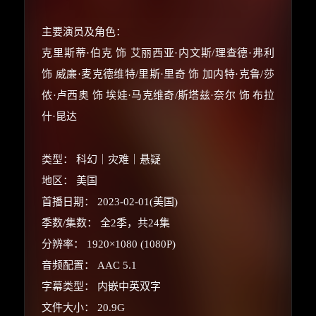
主要演员及角色：
克里斯蒂·伯克 饰 艾丽西亚·内文斯/理查德·弗利
饰 威廉·麦克德维特/里斯·里奇 饰 加内特·克鲁/莎
侬·卢西奥 饰 埃娃·马克维奇/斯塔兹·奈尔 饰 布拉
什·昆达
类型： 科幻｜灾难｜悬疑
地区： 美国
首播日期： 2023-02-01(美国)
季数/集数： 全2季，共24集
×
🧧 福利领取站
分辨率： 1920×1080 (1080P)
音频配置： AAC 5.1
☕
字幕类型： 内嵌中英双字
文件大小： 20.9G