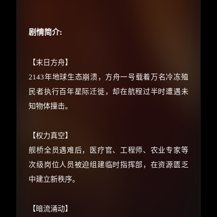
朋友们辛苦了 💦
你需要的各种会员，都可低价购买！
剧情简介:
如夸克12个月送14天 最低75元！
价格有浮动，请直接搜索查最低价！
还有支付宝现金红包、外卖红包、
【末日方舟】
优惠券、活动红包，每日可领。
2143年地球生态崩溃，方舟一号载着万名冷冻殖
民者执行百年星际迁徙，却在航程过半时遭遇未
⚡
前往【大淘客】领红包
知物体撞击。
☕ 海外大侠？通过 Ko-fi 赐茶
【权力真空】
舰桥全员遇难后，医疗官、工程师、农业专家等
次级岗位人员被迫组建临时指挥部，在资源匮乏
中建立新秩序。
【暗流涌动】