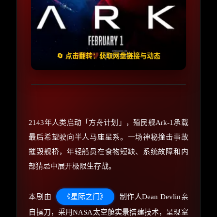
🧧️
失效请反馈
天天领红包
🔄 点击翻转：获取网盘链接与动态
2143年人类启动「方舟计划」，殖民舰Ark-1承载
最后希望驶向半人马座星系。一场神秘撞击事故
摧毁舰桥，年轻船员在食物短缺、系统故障和内
部猜忌中展开极限生存战。
本剧由
《星际之门》
制作人Dean Devlin亲
自操刀，采用NASA太空舱实景搭建技术，呈现窒