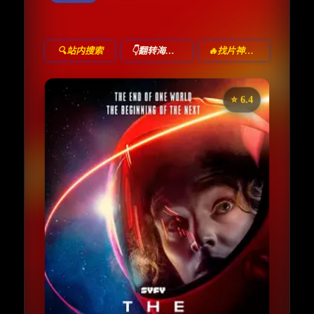
🔍站内搜索
👇翻转海报！
🔥找片神器🔥
⭐️ 6.4
《方舟一号》
收藏
⭐
⭐️ 评分：6.4 | 🎬 2023年
📺 连载中
夸克网盘