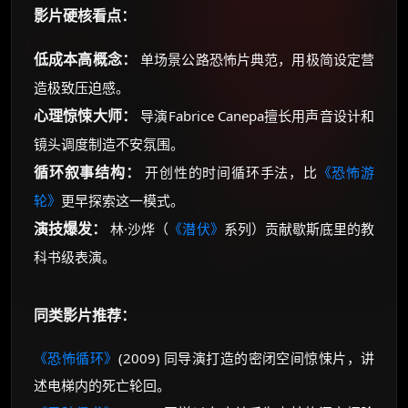
影片硬核看点：
低成本高概念：
单场景公路恐怖片典范，用极简设定营
造极致压迫感。
心理惊悚大师：
导演Fabrice Canepa擅长用声音设计和
镜头调度制造不安氛围。
循环叙事结构：
开创性的时间循环手法，比
《恐怖游
轮》
更早探索这一模式。
演技爆发：
林·沙烨（
《潜伏》
系列）贡献歇斯底里的教
科书级表演。
同类影片推荐：
《恐怖循环》
(2009) 同导演打造的密闭空间惊悚片，讲
述电梯内的死亡轮回。