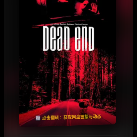
⭐️ 评分：6.4 | 🎬 2003年
夸克网盘
🧧️
天天领红包
失效请反馈
🔄 点击翻转：获取网盘链接与动态