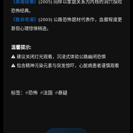
《黑暗侵袭》
(2005) 同样以家庭关系为内核的洞穴探险
恐怖经典。
《致命弯道》
(2003) 公路恐怖题材代表作，血腥程度更
甚但心理惊悚稍逊。
温馨提示:
⚠️ 建议关闭灯光观看，沉浸式体验公路幽闭恐惧
⚠️ 包含精神污染元素与突发惊吓，心脏病患者谨慎观看
标签：
#
恐怖
#
法国
#
悬疑