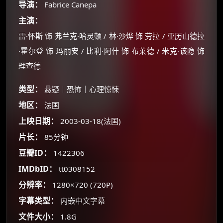
导演：
Fabrice Canepa
主演：
雷·怀斯 饰 弗兰克·哈灵顿 / 林·沙烨 饰 劳拉 / 亚历山德拉
·霍尔登 饰 玛丽安 / 比利·阿什 饰 布莱德 / 米克·该隐 饰
理查德
类型：
悬疑｜恐怖｜心理惊悚
地区：
法国
上映日期：
2003-03-18(法国)
×
🧧 福利领取站
片长：
85分钟
豆瓣ID：
1422306
☕
IMDbID：
tt0308152
分辨率：
1280×720 (720P)
朋友们辛苦了 💦
字幕类型：
内嵌中文字幕
你需要的各种会员，都可低价购买！
文件大小：
1.8G
如夸克12个月送14天 最低75元！