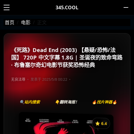
345.COOL
首页
电影
正文
《死路》Dead End (2003) 【悬疑/恐怖/法
国】 720P 中文字幕 1.8G | 圣诞夜的致命弯路
· 布鲁塞尔奇幻电影节获奖恐怖经典
无良法尊
发表于 2025/5/8 00:22
🔍站内搜索
👇翻转海报！
🔥找片神器🔥
⭐️ 6.4
《死路》
收藏
⭐