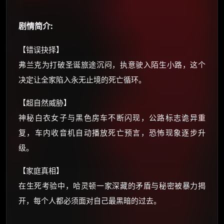
价格有浮动，请直接搜索查最低价！
还有支付宝现金红包、外卖红包、
剧情简介:
优惠券、活动红包，每日可领。
【错误抉择】
⚡
前往【大淘客】领红包
弗兰克为打破圣诞旅途沉闷，执意驶入陌生小路，这个
决定让全家陷入永无止境的死亡循环。
☕ 海外大侠？通过 Ko-fi 赐茶
【超自然威胁】
神秘白衣女子与黑色房车不断闪现，公路标志诡异重
复，车内收音机自动播放死亡预言，恐怖现象逐步升
级。
【家庭真相】
在生死考验中，哈灵顿一家深藏的矛盾与秘密被暴力揭
开，每个人都必须面对自己最黑暗的过去。