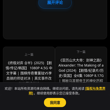
展开评论
《亚历山大大帝：封神之路》
《终极对弈 승부》(2025) 【剧
Alexander: The Making of a
情/传记/韩国】 1080P 4.5G 中
God (2024) 【剧情/纪录片/历
文字幕 | 围棋传奇曹薰铉VS李
史/英国】全6集 1080P 8.17G
昌镐的师徒对决 | 真实事件改
| 揭秘马其顿帝王的神化历程
编的巅峰棋战
| 最新历史纪录片
欢迎！本站所有资源均来自网络。继续访问前，请先阅读
[版权与免责声
明]
。继续使用即表示您已接受条款。
我同意
sitemap