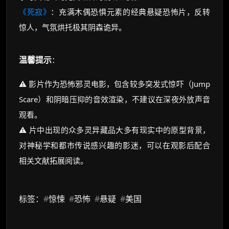
《死寂》
：充满木偶恐惧元素的经典悬疑恐怖片，反转
惊人，气氛烘托极其阴森诡异。
温馨提示
：
⚠️ 影片作为恐怖邪灵电影，包含较多突发式惊吓（Jump
Scare）和阴暗压抑的音效渲染，不建议在深夜外放声音
观看。
⚠️ 片中出现的众多灵异藏品大多有现实中的原型背景，
对神秘学和都市传说感兴趣的影迷，可以在观影后配合
相关文献拓展阅读。
标签：
#
惊悚
#
恐怖
#
悬疑
#
美国