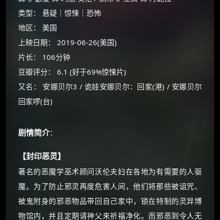
类型： 悬疑｜惊悚｜恐怖
地区： 美国
上映日期： 2019-06-26(美国)
片长： 106分钟
豆瓣评分： 6.1 (好于69%惊悚片)
又名： 安娜贝尔3 / 诡娃安娜贝尔：回家(港) / 安娜贝尔
回家啰(台)
剧情简介
：
×
🧧 福利领取站
【封印恶灵】
☕
著名的恶魔学巫术顾问沃伦夫妇在各地为有需要的人驱
魔。为了防止邪灵再度危害人间，他们将那些被诅咒、
被鬼附身的邪恶物品带回自己家中，锁在特制的灵异博
朋友们辛苦了 💦
你需要的各种会员，都可低价购买！
物馆内，并且定期请神父来祈福净化。而邪恶到令人无