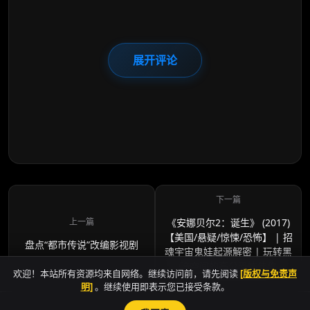
展开评论
《安娜贝尔2：诞生》 (2017)
【美国/悬疑/惊悚/恐怖】 | 招
盘点“都市传说”改编影视剧
魂宇宙鬼娃起源解密 | 玩转黑
暗空间的高分恐怖佳作
欢迎！本站所有资源均来自网络。继续访问前，请先阅读
[版权与免责声
明]
。继续使用即表示您已接受条款。