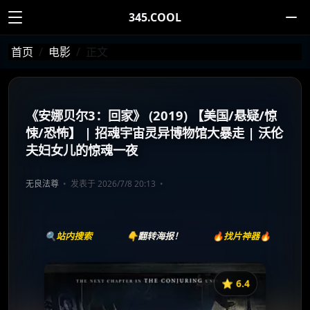
345.COOL
首页
电影
正文
《安娜贝尔3：回家》 (2019) 【美国/悬疑/惊
悚/恐怖】 | 招魂宇宙灵异博物馆大暴走 | 沃伦
夫妇女儿的惊魂一夜
无良法尊
发表于 2026/7/8 20:13
🔍站内搜索
👇翻转海报！
🔥找片神器🔥
⭐️ 6.4
《安娜贝尔3：回家》
收藏
⭐