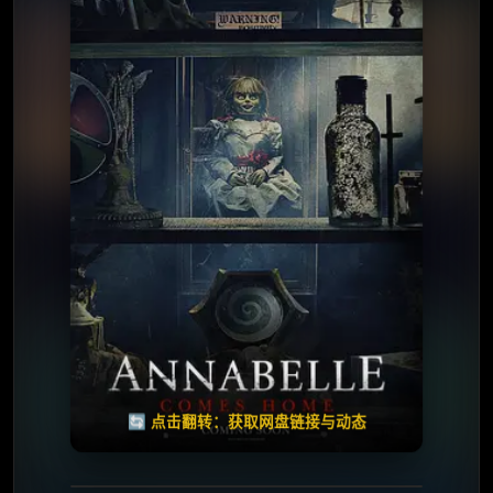
⭐️ 评分：6.4 | 🎬 2019年
夸克网盘
百度网盘
🧧️
天天领红包
失效请反馈
🔄 点击翻转：获取网盘链接与动态