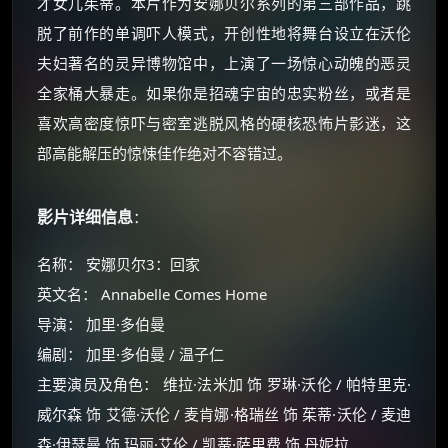
才女儿茱蒂。本片作为安娜贝尔系列的第三部作品，跳
脱了前作的单调吓人模式，开创性地将舞台设立在沃伦
夫妇著名的灵异博物馆中，上演了一场惊心动魄的恶灵
全家桶大暴走。如果你是招魂宇宙的忠实粉丝，或者是
喜欢高密度惊吓与密室逃脱风格的硬核恐怖片影迷，这
部高能解压的惊悚佳作绝对不容错过。
影片详细信息
：
名称： 安娜贝尔3：回家
英文名： Annabelle Comes Home
导演： 加里·多伯曼
编剧： 加里·多伯曼 / 温子仁
主要演员及角色： 维拉·法米加 饰 罗琳·沃伦 / 帕特里克·
威尔森 饰 艾德·沃伦 / 麦肯娜·格瑞丝 饰 茱蒂·沃伦 / 麦迪
森·伊瑟曼 饰 玛丽·艾伦 / 凯蒂·萨里费 饰 丹妮拉