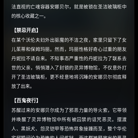
如夸克12个月送14天 最低75元！
法直视的亡魂容器安娜贝尔，就是被锁在圣洁玻璃柜中
价格有浮动，请直接搜索查最低价！
的核心收藏之一。
还有支付宝现金红包、外卖红包、
优惠券、活动红包，每日可领。
【禁忌开启】
在某个沃伦夫妇外出驱魔的不洁之夜，家里只留下了女
⚡
前往【大淘客】领红包
儿茱蒂和保姆玛丽。然而，玛丽性格好奇心过重的朋友
丹妮拉不请自来。不知事态严重性的丹妮拉为了联系去
☕ 海外大侠？通过 Ko-fi 赐茶
世的父亲，悄悄潜入了封锁的灵异博物馆，不仅意外打
开了圣洁玻璃柜，更不经意地将沉睡的安娜贝尔彻底释
放了出来。
【百鬼夜行】
苏醒过来的安娜贝尔成为了邪恶力量的导火索，它带领
并唤醒了灵异博物馆中所有被囚禁的诅咒恶灵。摆渡
人、黑妖犬、怨灵铠甲等恐怖异象接踵而至，整个华伦
宅邸瞬间沦为恐怖的人间炼狱。而这群被释放出的恶灵