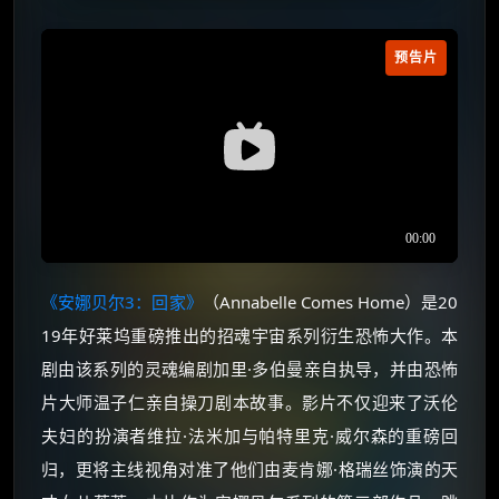
预告片
《安娜贝尔3：回家》
（Annabelle Comes Home）是20
19年好莱坞重磅推出的招魂宇宙系列衍生恐怖大作。本
剧由该系列的灵魂编剧加里·多伯曼亲自执导，并由恐怖
片大师温子仁亲自操刀剧本故事。影片不仅迎来了沃伦
夫妇的扮演者维拉·法米加与帕特里克·威尔森的重磅回
归，更将主线视角对准了他们由麦肯娜·格瑞丝饰演的天