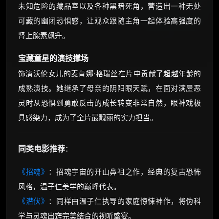
未知危险的藏品室以及各种黑暗死角，营造出一种无处
可藏的幽闭恐惧感，让观众跟随主角一起体验高强度的
肾上腺素飙升。
宝藏童星的演技撑场
饰演沃伦女儿的麦肯娜·格瑞丝在片中贡献了超越年龄的
成熟演技。她继承了母亲的阴阳眼天赋，在面对满屋恶
灵时从恐惧到勇敢反击的成长转变非常自然，眼神戏极
具感染力，成为了全片最靓丽的实力担当。
同类电影推荐
：
《招魂》
：招魂宇宙的开山鼻祖之作，经典的复古恐怖
风格，温子仁美学的巅峰代表。
《潜伏》
：同样由温子仁执导的家庭惊悚神作，将伪科
学与灵魂出窍完美结合的视听盛宴。