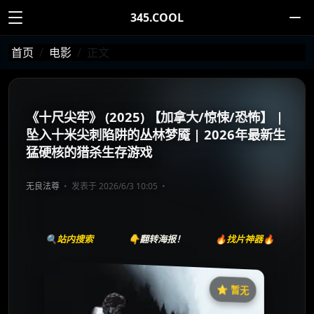
345.COOL
首页
电影
正文
《十尺尖牢》 (2025) 【加拿大/惊悚/恐怖】 |
坠入十米尖刺陷阱的丛林梦魇 | 2026年最新生
猛硬核的猎杀生存游戏
无良法尊
发表于 2026/6/3 10:05
🔍站内搜索
👇翻转海报！
🔥找片神器🔥
⭐️ 暂无
《Pitfall》
收藏
⭐