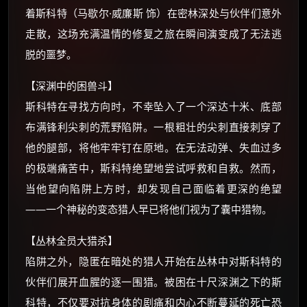
着斯科特（马歇尔·威廉斯 饰）在密林深处与伙伴们意外
你需要的各种会员，都可低价购买！
如夸克12个月送14天 最低75元！
走散，这场充满温情的修复之旅在瞬间演变成了无法逃
价格有浮动，请直接搜索查最低价！
脱的噩梦。
还有支付宝现金红包、外卖红包、
优惠券、活动红包，每日可领。
【深渊中的困兽斗】
斯科特在寻找方向时，不幸坠入了一个深达十米、底部
⚡
前往【大淘客】领红包
布满锋利尖刺的荒野陷阱。一根粗壮的尖刺直接刺穿了
他的腿部，将他牢牢钉在原地。在无法动弹、失血过多
☕ 海外大侠？通过 Ko-fi 赐茶
的极端痛苦中，斯科特绝望地尝试呼救和自救。然而，
当他望向陷阱上方时，却发现自己面临着更深的绝望
——一个神秘的变态猎人早已将他们视为了囊中猎物。
【丛林全员大猎杀】
陷阱之外，隐匿在暗处的猎人开始在丛林中对斯科特的
伙伴们展开血腥的逐一围猎。被困在十尺深渊之下的斯
科特，不仅要对抗身体的剧痛和内心不断蔓延的死亡恐