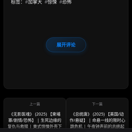
标签：
#
加拿大
#
惊悚
#
恐怖
展开评论
《无影医魂》 (2025) 【柬埔
《总统唐》 (2025) 【美国/动
寨/剧情/恐怖】 | 生死边缘的
作/悬疑】 | 命悬一线的限时心
复仇与救赎 | 柬式惊悚外壳下
跳危机 | 午夜钟声前的总统起