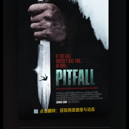
⭐️ 评分：暂无 | 🎬 2026年
夸克网盘
百度网盘
🧧️
天天领红包
失效请反馈
🔄 点击翻转：获取网盘链接与动态