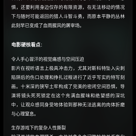
惧，还要利用身边仅存的有限资源，在无法移动的情况
下与随时可能返回的猎人斗智斗勇，而原本平静的丛林
此刻早已变成了血雨腥风的屠宰场。
电影硬核看点
：
令人手心冒汗的视觉痛感与空间压迫
影片在视听语言上极具冲击力，尤其对斯科特坠入尖刺
陷阱后的伤口处理和挣扎过程进行了近乎写实的特写刻
画。十米深的狭窄土牢构成了完美的密闭空间恐惧，导
演将镜头死死锁定在这个充满血腥味和绝望感的深坑
中，让观众感同身受地体验到那种无法逃离的肉体折磨
与心理窒息。
生存游戏下的复杂人性撕裂