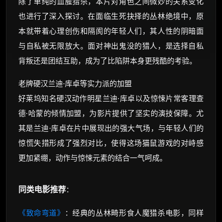
除了单纯的血腥猎杀，本片对角色之间微妙的关系变化
也进行了深入探讨。在面临生死抉择的丛林绝境中，原
本就带着心理创伤和隔阂的年轻人们，其人性的阴暗面
与自私被无限放大。面对神出鬼没的猎人，是选择自私
背叛还是团结互助，成为了比陷阱本身更残酷的考验。
老牌硬汉兰迪·库卓等实力派的加盟
好莱坞知名硬汉动作明星兰迪·库卓以及惊悚片常客理查
德·哈蒙的倾情加盟，为影片提供了坚实的演技保障。尤
其是兰迪·库卓在片中展现出的强大气场，与年轻人们的
惊慌失措形成了强烈对比，使得这场猫鼠游戏的对峙感
更加紧绷，动作与惊悚元素的结合一气呵成。
同类电影推荐
：
《致命弯道》
：经典的丛林畸形食人魔猎杀电影，同样