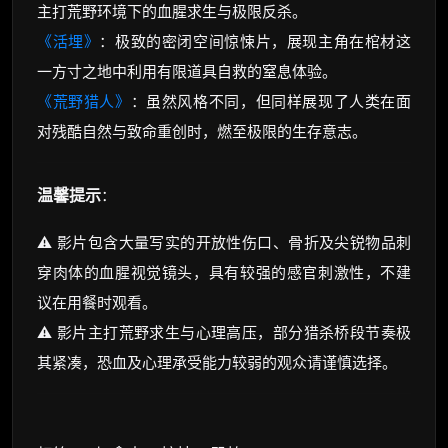
主打荒野环境下的血腥求生与极限反杀。
《活埋》
：极致的密闭空间惊悚片，展现主角在棺材这
一方寸之地中利用有限道具自救的窒息体验。
《荒野猎人》
：虽然风格不同，但同样展现了人类在面
对残酷自然与致命重创时，燃至极限的生存意志。
温馨提示
：
⚠️ 影片包含大量写实的开放性伤口、骨折及尖锐物品刺
穿肉体的血腥视觉镜头，具有较强的感官刺激性，不建
议在用餐时观看。
⚠️ 影片主打荒野求生与心理高压，部分猎杀桥段节奏极
其紧凑，恐血及心理承受能力较弱的观众请谨慎选择。