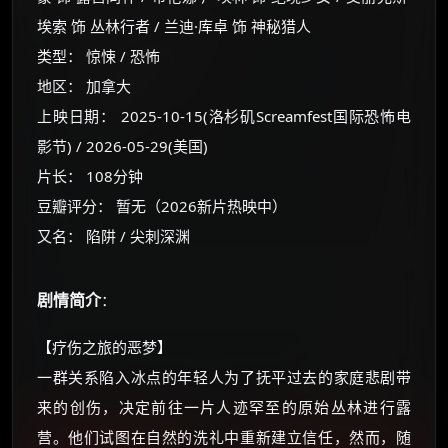
埃索 饰 丛林行者 / 兰迪·库卓 饰 神秘猎人
类型： 惊悚 / 恐怖
地区： 加拿大
上映日期： 2025-10-15(洛杉矶Screamfest国际恐怖电
影节) / 2026-05-29(美国)
片长： 108分钟
豆瓣评分： 暂无（2026新片热映中）
又名： 陷阱 / 尖刺深渊
剧情简介
：
×
🧧 福利领取站
【疗伤之旅的恶梦】
☕
一群关系陷入冰点的年轻人为了抚平过去的家庭悲剧带
来的创伤，决定前往一片人迹罕至的原始丛林进行露
营。他们试图在自然的洗礼中重新建立信任，然而，随
朋友们辛苦了 💦