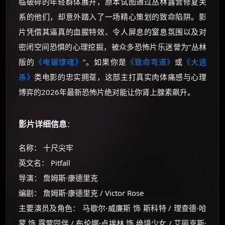
临破碎的年轻群体展开，原本试图通过丛林露营修复关
系的他们，却意外踏入了一场精心策划的致命陷阱。影
片凭借其逼真的血腥特效、令人屏息的窒息氛围以及对
密闭空间恐惧的心理挖掘，被众多恐怖片乐迷誉为“丛林
版的
《电锯惊魂》
”。如果你是
《致命弯道》
或
《大逃
杀》
类电影的忠实拥趸，这部主打真实肉体痛感与心理
博弈的2026年最新恐怖片绝对能让你肾上腺素飙升。
影片详细信息
：
名称： 十尺尖牢
英文名： Pitfall
导演： 詹姆斯·康德里克
编剧： 詹姆斯·康德里克 / Victor Rose
主要演员及角色： 马歇尔·威廉斯 饰 斯科特 / 理查德·哈
蒙 饰 露营同伴 / 布伦娜·卢埃林 饰 绝境少女 / 艾丽克斯·