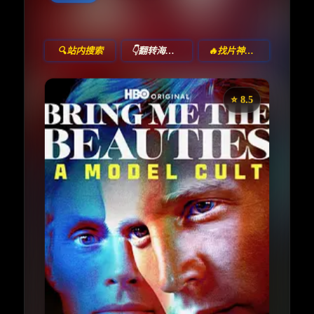
🔍站内搜索
👇翻转海报！
🔥找片神器🔥
⭐️ 8.5
《Bring Me the Beauties: A Model Cult》
收藏
⭐
⭐️ 评分：8.5 | 🎬 2026年
✅ 已完结
夸克网盘
百度网盘