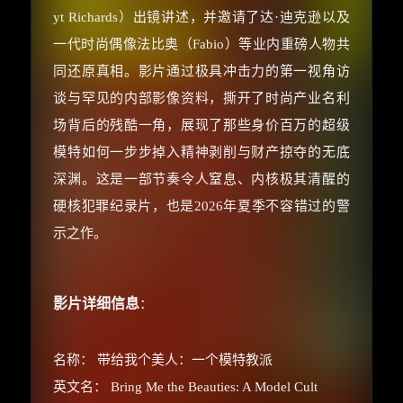
yt Richards）出镜讲述，并邀请了达·迪克逊以及
一代时尚偶像法比奥（Fabio）等业内重磅人物共
同还原真相。影片通过极具冲击力的第一视角访
谈与罕见的内部影像资料，撕开了时尚产业名利
场背后的残酷一角，展现了那些身价百万的超级
模特如何一步步掉入精神剥削与财产掠夺的无底
深渊。这是一部节奏令人窒息、内核极其清醒的
硬核犯罪纪录片，也是2026年夏季不容错过的警
示之作。
影片详细信息
：
名称： 带给我个美人：一个模特教派
英文名： Bring Me the Beauties: A Model Cult