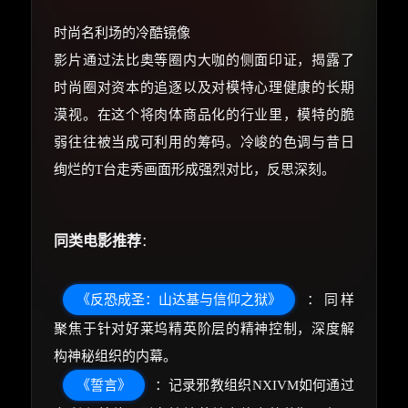
时尚名利场的冷酷镜像
影片通过法比奥等圈内大咖的侧面印证，揭露了
时尚圈对资本的追逐以及对模特心理健康的长期
漠视。在这个将肉体商品化的行业里，模特的脆
弱往往被当成可利用的筹码。冷峻的色调与昔日
绚烂的T台走秀画面形成强烈对比，反思深刻。
同类电影推荐
：
《反恐成圣：山达基与信仰之狱》
：同样
聚焦于针对好莱坞精英阶层的精神控制，深度解
构神秘组织的内幕。
《誓言》
：记录邪教组织NXIVM如何通过