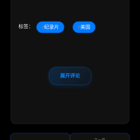
标签：
#
纪录片
#
美国
展开评论