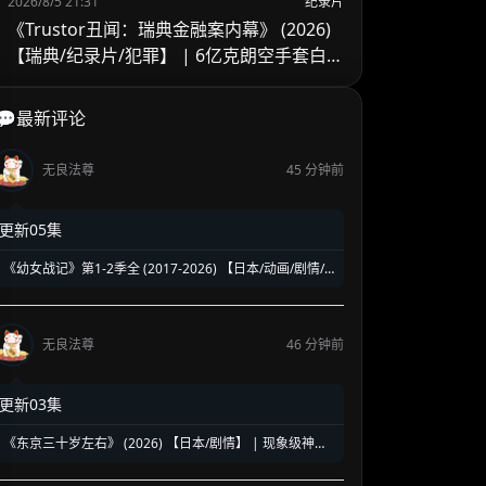
2026/8/5 21:31
纪录片
《Trustor丑闻：瑞典金融案内幕》 (2026)
【瑞典/纪录片/犯罪】 | 6亿克朗空手套白狼
奇案 | 涉案主谋亲口还原瑞典史上最猖獗金
融诈骗
💬最新评论
无良法尊
45 分钟前
更新05集
《幼女战记》第1-2季全 (2017-2026) 【日本/动画/剧情/
奇幻】 | 披着幼女皮的现代社畜怪物 | 硬核军事狂热者的
异世界神作
无良法尊
46 分钟前
更新03集
《东京三十岁左右》 (2026) 【日本/剧情】 | 现象级神剧
《三十而已》日版翻拍 | 35岁东京女子图鉴与都市救赎