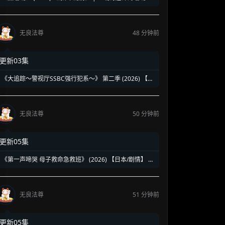
复仇奇谈 | 泰式魔幻版《蓝色大海的传说》
无良法尊
48 分钟前
更新03集
《大追踪〜警视厅SSBC强行犯系〜》 第二季 (2026) 【日
本/剧情/悬疑/犯罪】 | 顶尖科技AI犯罪 vs 传统刑警执念 |
大森南朋x相叶雅纪x松下奈绪强势回归
无良法尊
50 分钟前
更新05集
《第一声啼哭 母子救命急救班》 (2026) 【日本/剧情】 |
令和时代的母婴生命守卫战 | 豪华医院背后的热血日式医
疗神剧
无良法尊
51 分钟前
更新05集