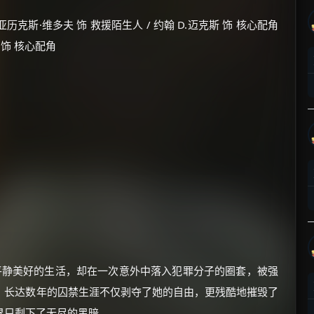
亚历克斯·维多夫 饰 救援陌生人 / 约翰 D.迈克斯 饰 核心配角
 饰 核心配角
平静美好的生活，却在一次意外中落入犯罪分子的圈套，被强
。长达数年的囚禁生涯不仅剥夺了她的自由，更残酷地摧毁了
界只剩下了无尽的黑暗。