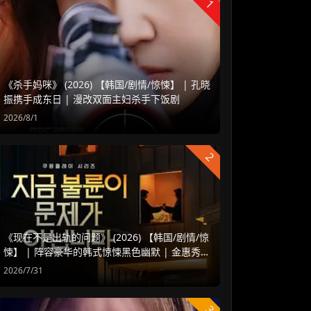
1
《杀手妈咪》 (2026) 【韩国/剧情/惊悚】 | 孔晓
振携手成东日 | 漫改双面主妇杀手下饭剧
2026/8/1
2
《现在不是出轨的问题》 (2026) 【韩国/剧情/惊
悚】 | 阵容豪华的韩式惊悚黑色幽默 | 金惠秀 x
赵汝贞强强联手
2026/7/31
3