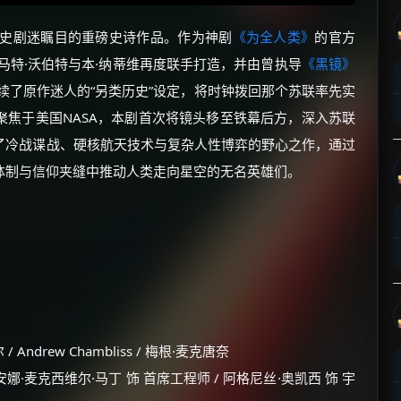
科幻与历史剧迷瞩目的重磅史诗作品。作为神剧
《为全人类》
的官方
马特·沃伯特与本·纳蒂维再度联手打造，并由曾执导
《黑镜》
续了原作迷人的“另类历史”设定，将时钟拨回那个苏联率先实
焦于美国NASA，本剧首次将镜头移至铁幕后方，深入苏联
了冷战谍战、硬核航天技术与复杂人性博弈的野心之作，通过
体制与信仰夹缝中推动人类走向星空的无名英雄们。
 Andrew Chambliss / 梅根·麦克唐奈
安娜·麦克西维尔·马丁 饰 首席工程师 / 阿格尼丝·奥凯西 饰 宇