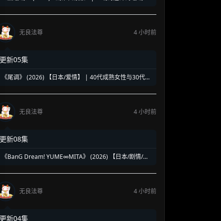
复仇奇谈 | 泰式魔幻版《蓝色大海的传说》
无良法尊
4 小时前
更新05集
《尾调》 (2026) 【日本/爱情】 | 40代成熟女性与30代压
抑青年的灵魂共振 | 极致治愈的日式禁忌纯爱物语
无良法尊
4 小时前
更新08集
《BanG Dream! YUME∞MITA》 (2026) 【日本/剧情/动
画/音乐】 | 虚拟乐团的绝境求生乐章 | 邦邦企划全新音漫
少女成长物语
无良法尊
4 小时前
更新04集