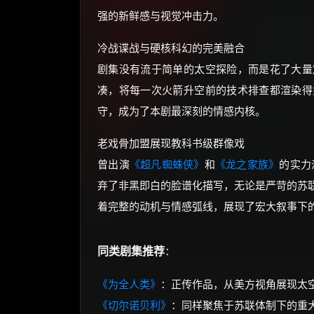
强的新鲜感与视觉冲击力。
冷战谍战与硬核科幻的完美融合
剧集没有流于简单的太空探险，而是花了大量
凑，将每一次火箭升空前的技术排查都渲染得
守，成为了本剧最深刻的情感内核。
老戏骨加盟展现教科书级群像戏
曾出演
《超凡蜘蛛侠》
和
《龙之家族》
的实力
弃了非黑即白的脸谱化描写，无论是严苛的苏
着完整的动机与情感弧线，展现了宏大叙事下
同类剧集推荐
：
《为全人类》
：正传作品，从美方视角展现太
《切尔诺贝利》
：同样聚焦于苏联体制下的重