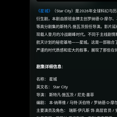
《星城》
（Star City）是2026年全球
衍生剧，本剧由原班金牌主创罗纳德·D·摩尔、
等高分剧集的斯特凡·施瓦茨担任导演。影片延
现载人登月的冷战巅峰时代。不同于主线剧情聚
航天计划的秘密基地——星城。这是一部融合
严谨的时代质感和宏大的叙事，展现了那些在
剧集详细信息
：
名称： 星城
英文名： Star City
导演： 斯特凡·施瓦茨 / 尼克·墨菲
编剧： 本·纳蒂维 / 马特·沃伯特 / 罗纳德·D·摩尔 /
主要演员及角色： 瑞斯·伊凡斯 饰 高层官员 / 