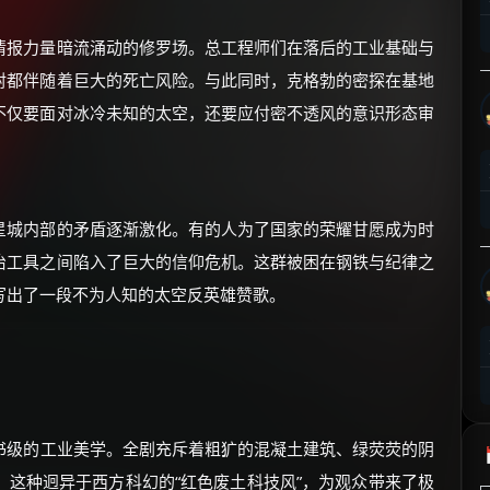
⚡
前往【大淘客】领红包
情报力量暗流涌动的修罗场。总工程师们在落后的工业基础与
射都伴随着巨大的死亡风险。与此同时，克格勃的密探在基地
☕ 海外大侠？通过 Ko-fi 赐茶
不仅要面对冰冷未知的太空，还要应付密不透风的意识形态审
星城内部的矛盾逐渐激化。有的人为了国家的荣耀甘愿成为时
治工具之间陷入了巨大的信仰危机。这群被困在钢铁与纪律之
写出了一段不为人知的太空反英雄赞歌。
书级的工业美学。全剧充斥着粗犷的混凝土建筑、绿荧荧的阴
这种迥异于西方科幻的“红色废土科技风”，为观众带来了极