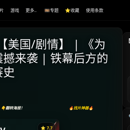
片
游戏
更多..
🎞️专题
⭐️收藏
使用条款
 【美国/剧情】 | 《为
撼来袭 | 铁幕后方的
赛史
👇翻转海报！
🔥找片神器🔥
⭐️ 7.7