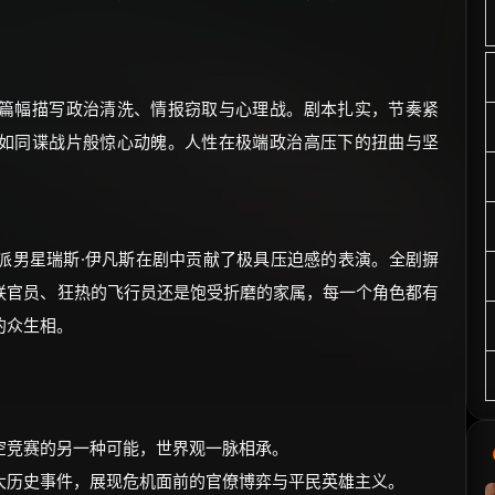
篇幅描写政治清洗、情报窃取与心理战。剧本扎实，节奏紧
如同谍战片般惊心动魄。人性在极端政治高压下的扭曲与坚
派男星瑞斯·伊凡斯在剧中贡献了极具压迫感的表演。全剧摒
联官员、狂热的飞行员还是饱受折磨的家属，每一个角色都有
的众生相。
空竞赛的另一种可能，世界观一脉相承。
大历史事件，展现危机面前的官僚博弈与平民英雄主义。