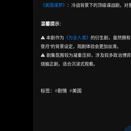
《美国谍梦》
：冷战背景下的顶级谍战剧，对
温馨提示
：
⚠️ 本剧作为
《为全人类》
的衍生剧，虽然拥有
登月”的背景设定，观剧体验会更加丝滑。
⚠️ 剧集氛围较为凝重压抑，涉及较多政治博
烧脑正剧，适合沉浸式观看。
标签：
#
剧情
#
美国