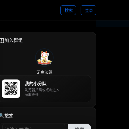
搜索
登录
👨‍👩‍👧‍👦加入群组
无良法尊
我的小分队
浏览器扫码或点击进入
获取更多
🔍搜索