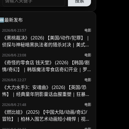
搜索
🆕最新发布
2026/8/6 23:57
电影
《黑桃裁决》 (2026) 【美国/动作/犯罪】 |
侦探与神秘暗黑执法者的猎杀对决 | 美式B
级片与义警暗黑风
2026/8/6 23:08
电影
《奇怪的零食店 钱天堂》 (2026) 【韩国/剧
情/奇幻】 | 韩版魔法零食店奇幻开业 | 罗
美兰 x 李来重聚演绎人心欲望与奇迹
2026/8/6 22:27
电影
《大力水手3：安魂曲》 (2026) 【英国/恐
怖】 | 经典童年阴影童话血腥重塑 | 狂暴波
派的地下基地杀戮血腥之夜
2026/8/6 21:48
电影
《燃比娃》 (2025) 【中国大陆/动画/奇幻/
冒险】 | 柏林入围艺术动画短小精悍 | 视觉
风骨独特但受众偏窄的寓言尝试