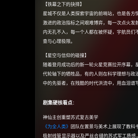
【铁幕之下的抉择】
星城不仅是人类探索宇宙的前哨站，也是各方
激进的政治指标之间艰难博弈，每一次点火发
内无孔不入，每一个人都在被怀疑，宇航员们
查与心理极限。
【星空与信仰的碰撞】
随着登月成功后的新一轮火星竞赛拉开序幕，
代轮轴下的牺牲品，有的人则在科学理想与政
中的先驱者，在残酷的时代洪流中，用血泪谱
剧集硬核看点
：
神仙主创重塑苏式复古美学
《为全人类》
团队在置景与美术上展现了教科
极射线管显示器以及严丝合缝的苏式军工质感。