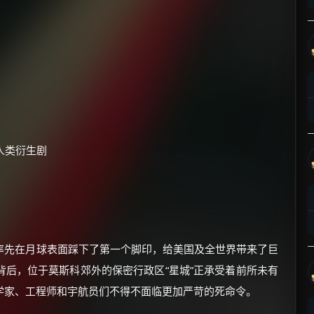
×
🧧 福利领取站
☕
全人类衍生剧
朋友们辛苦了 💦
你需要的各种会员，都可低价购买！
如夸克12个月送14天 最低75元！
价格有浮动，请直接搜索查最低价！
率先在月球表面踩下了第一个脚印，给美国及全世界带来了巨
后，位于莫斯科郊外的保密行政区“星城”正承受着前所未有
还有支付宝现金红包、外卖红包、
优惠券、活动红包，每日可领。
学家、工程师和宇航员们不得不面临更加严苛的死命令。