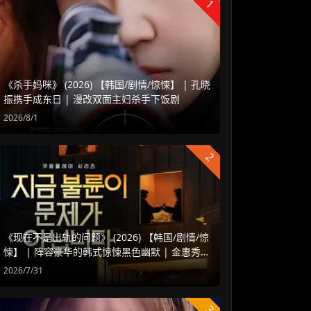
1
《杀手妈咪》 (2026) 【韩国/剧情/惊悚】 | 孔晓
振携手成东日 | 漫改双面主妇杀手下饭剧
2026/8/1
2
《现在不是出轨的问题》 (2026) 【韩国/剧情/惊
悚】 | 阵容豪华的韩式惊悚黑色幽默 | 金惠秀 x
赵汝贞强强联手
2026/7/31
3