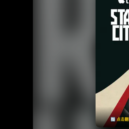
收
⭐️ 评
天天领红包
🔄 点击