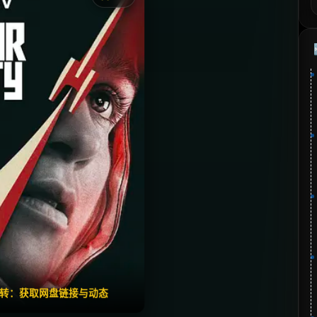
《星城》
藏
⭐
分：7.7 | 🎬 2026年
📺 连载中
夸克网盘
失效请反馈
🧧️
翻转：获取网盘链接与动态