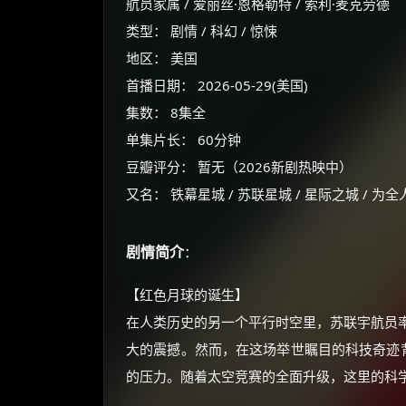
航员家属 / 爱丽丝·恩格勒特 / 索利·麦克劳德
类型： 剧情 / 科幻 / 惊悚
地区： 美国
首播日期： 2026-05-29(美国)
集数： 8集全
单集片长： 60分钟
豆瓣评分： 暂无（2026新剧热映中）
又名： 铁幕星城 / 苏联星城 / 星际之城 / 为
剧情简介
：
【红色月球的诞生】
在人类历史的另一个平行时空里，苏联宇航员
大的震撼。然而，在这场举世瞩目的科技奇迹背
的压力。随着太空竞赛的全面升级，这里的科