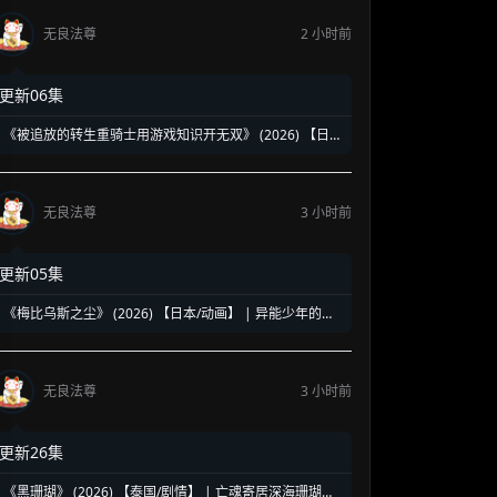
无良法尊
2 小时前
更新06集
《被追放的转生重骑士用游戏知识开无双》 (2026) 【日
本/动画】 | 缺陷职业的逆袭神话 | 2026七月新番最强异世
界爽番
无良法尊
3 小时前
更新05集
《梅比乌斯之尘》 (2026) 【日本/动画】 | 异能少年的莫
比乌斯陷阱 | 终结炽热夏日的末日科幻新番
无良法尊
3 小时前
更新26集
《黑珊瑚》 (2026) 【泰国/剧情】 | 亡魂寄居深海珊瑚的