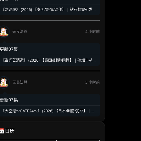
《龙婆虎》 (2026) 【泰国/剧情/动作】 | 钻石劫案引发的
清白保卫战 | 泰式硬核动作与悬疑冒险
无良法尊
4 小时前
更新07集
《当光芒消逝》 (2026) 【泰国/剧情/同性】 | 硝烟与丛林
中的禁忌绝恋 | 泰式时代洪流下的虐心史诗
无良法尊
5 小时前
更新03集
《大空港～GATE24～》 (2026) 【日本/剧情/犯罪】 | 机
场国门守护者的暗夜对决 | 趣里领衔硬核群像缉毒反恐大
戏
📅日历