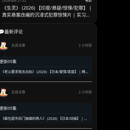
2026/8/6 21:32
电影
《生灵》 (2026) 【印度/悬疑/惊悚/犯罪】 |
真实悬案改编的沉浸式犯罪惊悚片 | 实习警
官的黑暗缉凶之旅
💬最新评论
无良法尊
2 小时前
更新05集
《老公要求我去出轨》 (2026) 【日本/爱情/家庭】 | 畸形
婚姻下的全职主妇觉醒 | 炸裂三观却直击痛点的深夜剧黑
马
无良法尊
2 小时前
更新05集
《躲在超市后门抽烟的两人》 (2026) 【日本/动画】 | 超
治愈的深夜打工人精神食堂 | 豆瓣8.6高分好评的超人气纯
爱漫改神作