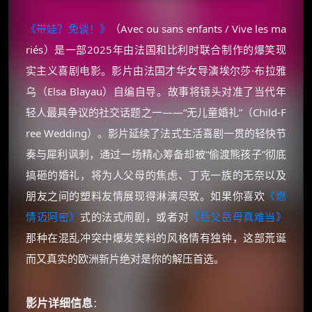
《带娃？免谈！》
（Avec ou sans enfants / Vive les ma
riés）是一部2025年由法国和比利时联合制作的爆笑现
实主义喜剧电影。影片由法国才华女导演埃尔莎·布拉雅
乌（Elsa Blayau）自编自导。故事将镜头对准了当代年
轻人最具争议的社交话题之一——“无儿童婚礼”（Child-F
ree Wedding）。影片延续了法式生活喜剧一贯的轻快节
奏与犀利讽刺，通过一场精心筹备却被“偷渡熊孩子”彻底
搞砸的婚礼，将为人父母的焦虑、丁克一族的无奈以及
朋友之间的塑料友情展现得淋漓尽致。如果你喜欢
《燃
情迈阿密》
式的法式闹剧，或者对
《岳父岳母真难当》
那种在混乱冲突中爆发笑料的风格情有独钟，这部荒诞
而又真实的欧洲新片绝对是你的解压首选。
影片详细信息
：