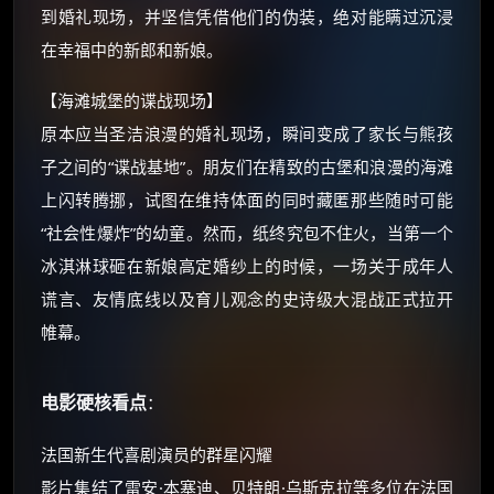
你需要的各种会员，都可低价购买！
到婚礼现场，并坚信凭借他们的伪装，绝对能瞒过沉浸
如夸克12个月送14天 最低75元！
在幸福中的新郎和新娘。
价格有浮动，请直接搜索查最低价！
还有支付宝现金红包、外卖红包、
【海滩城堡的谍战现场】
优惠券、活动红包，每日可领。
原本应当圣洁浪漫的婚礼现场，瞬间变成了家长与熊孩
子之间的“谍战基地”。朋友们在精致的古堡和浪漫的海滩
⚡
前往【大淘客】领红包
上闪转腾挪，试图在维持体面的同时藏匿那些随时可能
“社会性爆炸”的幼童。然而，纸终究包不住火，当第一个
☕ 海外大侠？通过 Ko-fi 赐茶
冰淇淋球砸在新娘高定婚纱上的时候，一场关于成年人
谎言、友情底线以及育儿观念的史诗级大混战正式拉开
帷幕。
电影硬核看点
：
法国新生代喜剧演员的群星闪耀
影片集结了雷安·本塞迪、贝特朗·乌斯克拉等多位在法国