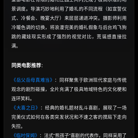
景调度。导演巧妙地利用了婚礼的不同流程（如宣誓仪
式、冷餐会、晚宴大厅）来层层递进冲突。摄影师利用
冷暖色调的切换，将浪漫完美的婚礼假象与后台鸡飞狗
跳的藏娃现实形成了强烈的视觉对比，荒诞感直接拉
满。
同类电影推荐
：
《岳父岳母真难当》
：同样聚焦于欧洲现代家庭与传统
观念的剧烈碰撞，全片充满了极具地域特色的文化梗和
连环笑料。
《大喜之日》
：经典的婚礼题材乱斗喜剧，展现了一场
完美仪式如何在各类突发状况和不速之客的搅局下走向
失控。
《临时保姆》
：法式“熊孩子”喜剧的代表作，同样采用了