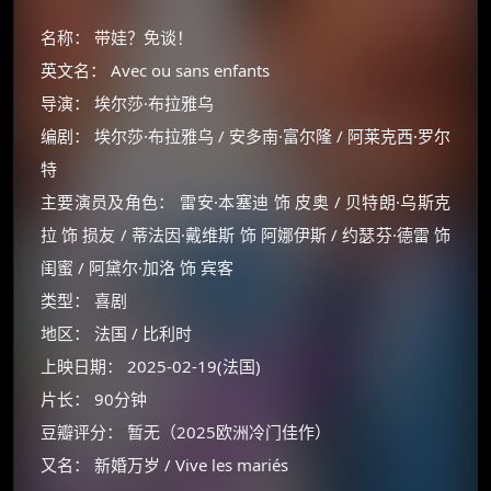
名称： 带娃？免谈！
英文名： Avec ou sans enfants
导演： 埃尔莎·布拉雅乌
编剧： 埃尔莎·布拉雅乌 / 安多南·富尔隆 / 阿莱克西·罗尔
特
主要演员及角色： 雷安·本塞迪 饰 皮奥 / 贝特朗·乌斯克
拉 饰 损友 / 蒂法因·戴维斯 饰 阿娜伊斯 / 约瑟芬·德雷 饰
闺蜜 / 阿黛尔·加洛 饰 宾客
类型： 喜剧
地区： 法国 / 比利时
上映日期： 2025-02-19(法国)
片长： 90分钟
豆瓣评分： 暂无（2025欧洲冷门佳作）
又名： 新婚万岁 / Vive les mariés