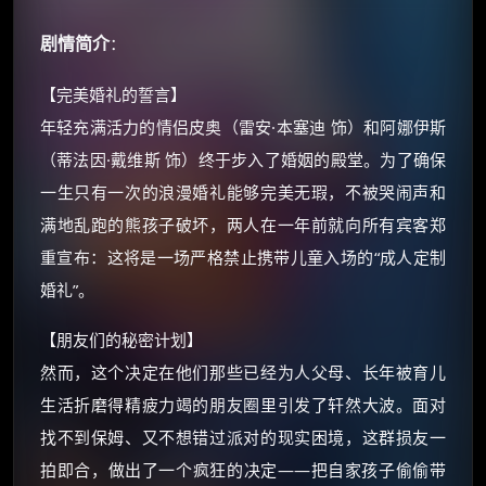
剧情简介
：
【完美婚礼的誓言】
年轻充满活力的情侣皮奥（雷安·本塞迪 饰）和阿娜伊斯
（蒂法因·戴维斯 饰）终于步入了婚姻的殿堂。为了确保
一生只有一次的浪漫婚礼能够完美无瑕，不被哭闹声和
满地乱跑的熊孩子破坏，两人在一年前就向所有宾客郑
重宣布：这将是一场严格禁止携带儿童入场的“成人定制
婚礼”。
×
🧧 福利领取站
【朋友们的秘密计划】
然而，这个决定在他们那些已经为人父母、长年被育儿
☕
生活折磨得精疲力竭的朋友圈里引发了轩然大波。面对
找不到保姆、又不想错过派对的现实困境，这群损友一
朋友们辛苦了 💦
拍即合，做出了一个疯狂的决定——把自家孩子偷偷带