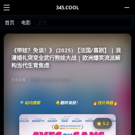
345.COOL
首页
电影
正文
《带娃？免谈！》 (2025) 【法国/喜剧】 | 浪
漫婚礼突变全武行熊娃大战 | 欧洲爆笑流派解
构当代生育焦虑
无良法尊
发表于 2026/5/30 18:43
🔍站内搜索
👇翻转海报！
🔥找片神器🔥
⭐️ 5.2
《Avec ou sans enfants ?》
收藏
⭐