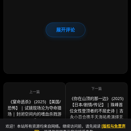
展开评论
《你在山顶的那一边》 (2025)
《窒命逃杀》 (2025) 【美国/
【日本/剧情/传记】 | 珠峰首
恐怖】 | 试镜现场沦为夺命猎
位女性登顶者的不屈史诗 | 吉
场 | 封闭空间内的嗜血杀戮游
永小百合携手天海祐希演绎无
戏
悔人生
欢迎！本站所有资源均来自网络。继续访问前，请先阅读
[版权与免责声