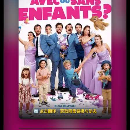
⭐️ 评分：5.2 | 🎬 2025年
夸克网盘
百度网盘
🧧️
天天领红包
失效请反馈
🔄 点击翻转：获取网盘链接与动态