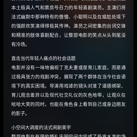
本土极具人气和票房号召力的年轻喜剧演员。主演们将
法式幽默中那种特有的傲慢、小聪明以及在尴尬处境下
的强颜欢笑演绎得极其传神。演员之间密集的台词交锋
和精准的肢体喜剧配合，让整部电影的笑点从头到尾没
有冷场。
直击当代年轻人痛点的社会话题
电影并没有一味地偏袒丁克夫妻或是育儿家庭，而是通
过极具张力的戏剧冲突，展现了两个群体在当今社会语
境下的真实困境。导演用戏谑的镜头对准了道德绑架、
育儿观念差异以及现代社交礼仪的灰色地带，让观众在
哈哈大笑的同时，也能在角色身上看到自己或身边朋友
的影子。
小空间大调度的法式闹剧美学
整部电影在有限的婚礼庄园空间内完成了极高水准的场