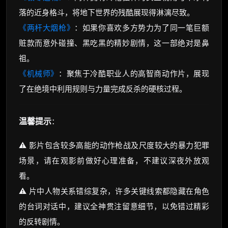
落的近身格斗，将地下世界的残酷展现得淋漓尽致。
《两杆大烟枪》
：如果你喜欢多方势力为了同一笔巨额
赃款而意外碰撞、黑吃黑的精妙剧情，这一部绝对是鼻
祖。
《机械师》
：聚焦于冷酷职业人的高智商动作片，展现
了在绝境中利用规则与力量完成反杀的硬核过程。
温馨提示
：
⚠️ 影片包含较多高能的动作枪战及尺度较大的暴力犯罪
场景，请在观影前做好心理准备，不建议深夜外放观
看。
⚠️ 片中人物关系错综复杂，许多关键线索都隐藏在角色
的台词对话中，建议全神贯注留意细节，以免错过精彩
的反转剧情。