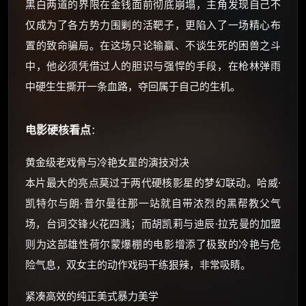
黑白两道的界限在金钱面前彻底崩塌，主角发现自己不
仅成为了各方势力围剿的活靶子，更陷入了一场精心布
☕ 海外大侠？通过 Ko-fi 赐茶
置的致命骗局。在这场只论输赢、不谈生死的困兽之斗
中，他必须凭借过人的胆识与强悍的手段，在枪林弹雨
中硬生生撕开一条血路，夺回属于自己的生机。
电影硬核看点
：
黄金级老戏骨与冷艳女星的演技对决
本片最大的亮点莫过于两代硬核影星的梦幻联动。哈威·
凯特尔与朗·普尔曼往那一站就自带浓烈的黑帮教父气
场，台词交锋火花四溅；而胡凯莉与迪辰·拉克曼的加盟
则为这部雄性荷尔蒙爆棚的电影增添了极致的冷艳与危
险气息，双女主的动作戏码干练狠辣，非常吸睛。
紧凑高效的纯正美式暴力美学