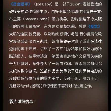
《赏金猎手》
（Joe Baby）是一部于2024年震撼登场的
硬核美式动作惊悚电影，由好莱坞资深动作导演史蒂文·
布兰德（Steven Brand）倾力执导。影片集结了令人瞩
目的超强卡司阵容：东方硬女星胡凯莉、凭借
《副本》
大热的迪辰·拉克曼、以及哈威·凯特尔与朗·普尔曼两位殿
堂级银幕硬汉同台飙戏。故事将镜头对准了游走在法律
边缘的地下世界，讲述了一名专门为私家侦探效力的冷
酷追债人，在奉命追查一笔因离奇房地产交易而失窃的
千万巨款时，意外卷入了一场由欺骗、谋杀与黑帮纠戈
交织的致命漩涡。这部作品完美承袭了经典黑色电影的
冷峻质感与快节奏的暴力美学，反转不断、张力十足，
是硬派动作片迷和犯罪惊悚控不容错过的过瘾之作。
影片详细信息
：