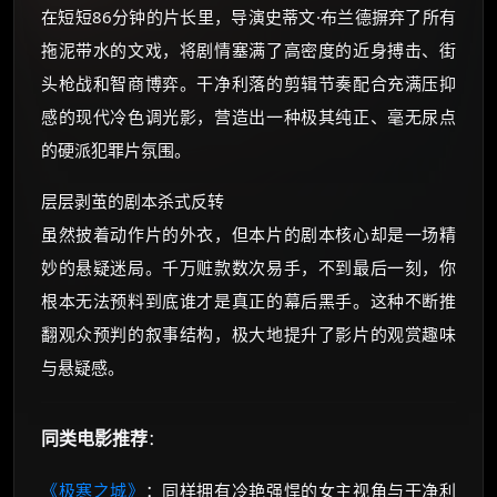
在短短86分钟的片长里，导演史蒂文·布兰德摒弃了所有
拖泥带水的文戏，将剧情塞满了高密度的近身搏击、街
头枪战和智商博弈。干净利落的剪辑节奏配合充满压抑
感的现代冷色调光影，营造出一种极其纯正、毫无尿点
的硬派犯罪片氛围。
层层剥茧的剧本杀式反转
虽然披着动作片的外衣，但本片的剧本核心却是一场精
妙的悬疑迷局。千万赃款数次易手，不到最后一刻，你
根本无法预料到底谁才是真正的幕后黑手。这种不断推
翻观众预判的叙事结构，极大地提升了影片的观赏趣味
与悬疑感。
同类电影推荐
：
《极寒之城》
：同样拥有冷艳强悍的女主视角与干净利