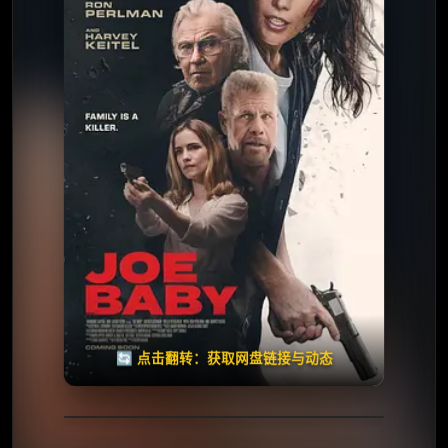
夸克网盘
百度网盘
🧧️
天天领红包
失效请反馈
🔄 点击翻转：获取网盘链接与动态