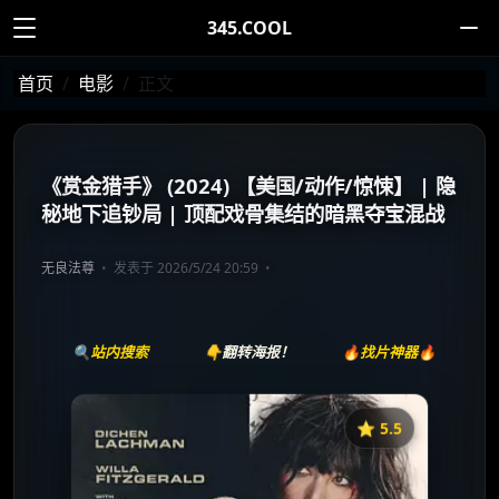
345.COOL
首页
电影
正文
《赏金猎手》 (2024) 【美国/动作/惊悚】 | 隐
秘地下追钞局 | 顶配戏骨集结的暗黑夺宝混战
无良法尊
发表于 2026/5/24 20:59
🔍站内搜索
👇翻转海报！
🔥找片神器🔥
⭐️ 5.5
《赏金猎手》
收藏
⭐
⭐️ 评分：5.5 | 🎬 2026年