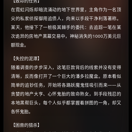
【致命的任务】
在霓虹闪烁却暗流涌动的地下世界里，主角作为一名顶
尖的私家侦探御用追债人，向来以手段干净利落著称。
某天，他接下了一桩极其棘手的委托：去追踪一笔在某
次诡异的房地产黑幕交易中，神秘消失的1000万美元巨
×
🧧 福利领取站
额现金。
☕
【失控的泥潭】
随着调查的步步深入，这笔巨款背后的线索并没有变得
清晰，反而像打开了一个巨大的潘多拉魔盒。原本看似
朋友们辛苦了 💦
简单的追钞任务，开始将各路妖魔鬼怪吸引而来——从
你需要的各种会员，都可低价购买！
如夸克12个月送14天 最低75元！
贪婪的地产大亨、心怀鬼胎的致命熟女，到手段残忍的
价格有浮动，请直接搜索查最低价！
本地黑帮巨头，每个人似乎都掌握着拼图的一角，却又
还有支付宝现金红包、外卖红包、
各怀鬼胎。
优惠券、活动红包，每日可领。
【困兽的猎杀】
⚡
前往【大淘客】领红包