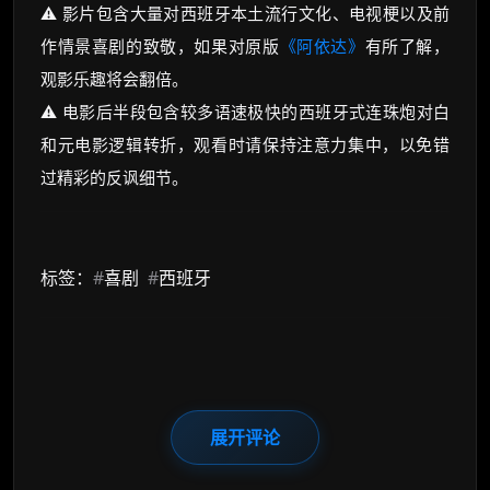
⚠️ 影片包含大量对西班牙本土流行文化、电视梗以及前
作情景喜剧的致敬，如果对原版
《阿依达》
有所了解，
观影乐趣将会翻倍。
⚠️ 电影后半段包含较多语速极快的西班牙式连珠炮对白
和元电影逻辑转折，观看时请保持注意力集中，以免错
过精彩的反讽细节。
标签：
#
喜剧
#
西班牙
展开评论