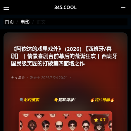
345.COOL
首页
电影
正文
《阿依达的戏里戏外》 (2026) 【西班牙/喜
剧】 | 情景喜剧台前幕后的荒诞狂欢 | 西班牙
国民级笑匠的打破第四面墙之作
无良法尊
发表于 2026/5/24 20:21
🔍站内搜索
👇翻转海报！
🔥找片神器🔥
⭐️ 6.7
《阿依达：电影版》
收藏
⭐