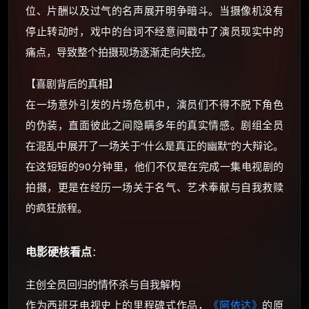
位、片酬以及过气的名声展开明争暗斗。当摄像机没有
优惠券、活动红包，每日可领。
停止转动时，戏中的台词不经意间戳中了演员现实中的
痛点，导致整个拍摄现场逐渐走向失控。
⚡
前往【大淘客】领红包
【喜剧背后的真相】
☕ 海外大侠？通过 Ko-fi 赐茶
在一场意外引发的片场危机中，演员们不得不脱下角色
的伪装，直面彼此之间隐瞒多年的真实情感。剧组全员
在混乱中展开了一场关于“什么是真正的幽默”的大辩论。
在这短短的90分钟里，他们不仅是在完成一集电视剧的
拍摄，更是在经历一场关于名气、艺术奉献与自我救赎
的疯狂旅程。
电影硬核看点
：
主创全员回归的情怀杀与自我解构
作为西班牙电视史上的里程碑式作品，
《阿依达》
的原