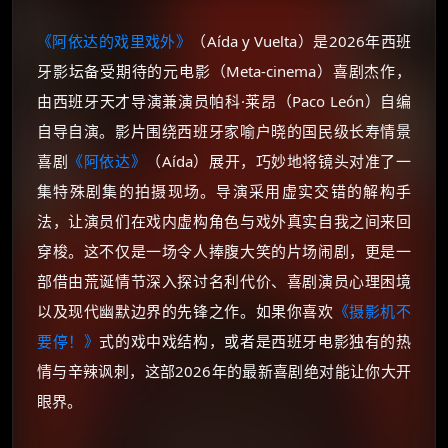
《阿依达的戏里戏外》
（Aída y Vuelta）是2026年西班
牙影坛备受期待的元电影（Meta-cinema）喜剧杰作，
由西班牙天才导演兼演员帕科·莱昂（Paco León）自编
自导自演。影片围绕西班牙家喻户晓的国民级长寿情景
喜剧
《阿依达》
（Aída）展开，巧妙地将镜头对准了一
集特殊剧集的拍摄现场。导演采用虚实交错的解构手
法，让演员们在戏内虚构角色与戏外真实自我之间来回
穿梭。这不仅是一场令人捧腹大笑的片场闹剧，更是一
部借由荒诞情节深入探讨名利代价、喜剧演员心理困境
以及现代幽默边界的先锋之作。如果你喜欢
《摄影机不
要停！》
式的戏中戏结构，或者是西班牙电影独有的热
情与辛辣讽刺，这部2026年的最新喜剧绝对能让你大开
眼界。