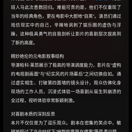
班人马此次悉数回归。难能可贵的是，他们不仅重现了
当年的经典角色，更在电影中大胆地“自黑”。演员们通过
戏仿现实中的自己，辛辣地讽刺了娱乐圈的虚伪与浮
躁，这种极具勇气的自我剖析让影片的喜剧层次拔高到
了新的高度。
精妙绝伦的元电影叙事结构
导演帕科·莱昂展示了极高的导演调度能力，影片在“虚构
的电视剧画面”与“纪实风的片场幕后”之间切换自如。通
过虚实相生、打破第四面墙的镜头设计，观众仿佛化身
现场的工作人员，沉浸式体验一场喜剧从诞生到崩溃的
全过程，视听体验非常新颖刺激。
对喜剧本质的深刻反思
本片不仅仅是为了逗乐观众。剧本在密集的笑点中，敏
锐地探讨了当今时代下“幽默的界限在哪里”等严肃议题。