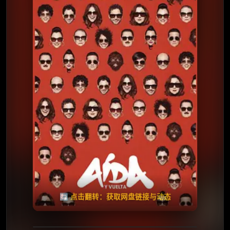
⭐️ 评分：6.7 | 🎬 2026年
夸克网盘
百度网盘
🧧️
天天领红包
失效请反馈
🔄 点击翻转：获取网盘链接与动态