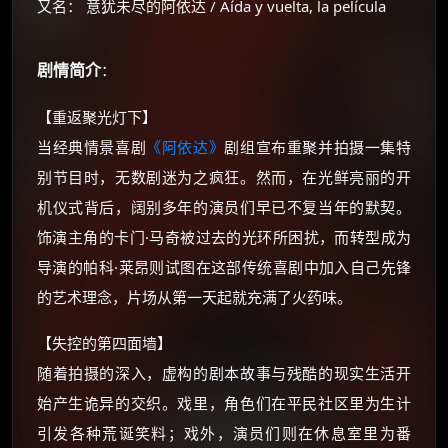
又名： 意犹未尽的阿依达 / Aída y vuelta, la película
剧情简介
：
【重返聚光灯下】
当经典情景喜剧
《阿依达》
剧组宣布重聚并拍摄一集特
别节目时，无数剧迷为之疯狂。然而，在光鲜亮丽的开
机仪式背后，阔别多年的演员们早已不复当年的默契。
×
🧧 福利领取站
饰演主角的卡门·马奇被过去的光环所困扰，而转型成为
☕
导演的帕科·莱昂则试图在这部传统喜剧中加入自己先锋
的艺术理念，片场从第一天起就充满了火药味。
朋友们辛苦了 💦
【失控的第四面墙】
你需要的各种会员，都可低价购买！
随着拍摄的深入，虚构的剧本故事与残酷的现实生活开
如夸克12个月送14天 最低75元！
始产生诡异的交织。戏里，角色们在平民社区里为生计
价格有浮动，请直接搜索查最低价！
引发各种荒诞笑料；戏外，演员们则在休息室里为番
还有支付宝现金红包、外卖红包、