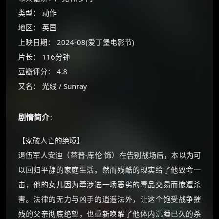
类型： 动作
地区： 英国
上映日期： 2024-08(爱丁堡电影节)
片长： 116分钟
豆瓣评分： 4.8
又名： 光线 / Sunray
剧情简介
：
【家破人亡的绝境】
退伍军人安迪（蒂普·库伦 饰）在告别战场后，本以为可
×
🧧 福利领取站
以回归平静的家庭生活。然而残酷的现实给了他致命一
☕
击，他的女儿因为牵涉进一场恶劣的毒品交易而惨遭杀
害。法律的无力与凶手的逍遥法外，让这个饱受战争摧
残的父亲彻底绝望，也重新唤醒了他体内沉睡已久的杀