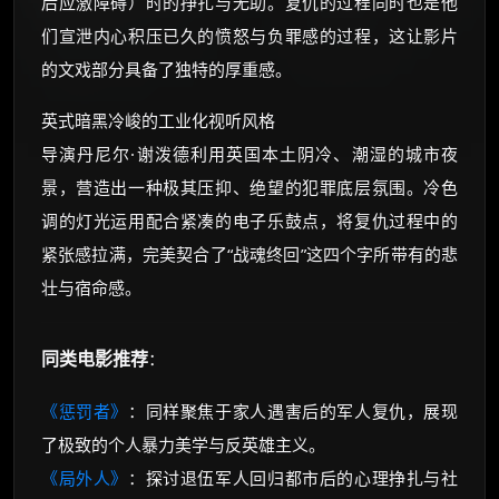
后应激障碍）时的挣扎与无助。复仇的过程同时也是他
们宣泄内心积压已久的愤怒与负罪感的过程，这让影片
的文戏部分具备了独特的厚重感。
英式暗黑冷峻的工业化视听风格
导演丹尼尔·谢泼德利用英国本土阴冷、潮湿的城市夜
景，营造出一种极其压抑、绝望的犯罪底层氛围。冷色
调的灯光运用配合紧凑的电子乐鼓点，将复仇过程中的
紧张感拉满，完美契合了“战魂终回”这四个字所带有的悲
壮与宿命感。
同类电影推荐
：
《惩罚者》
：同样聚焦于家人遇害后的军人复仇，展现
了极致的个人暴力美学与反英雄主义。
《局外人》
：探讨退伍军人回归都市后的心理挣扎与社