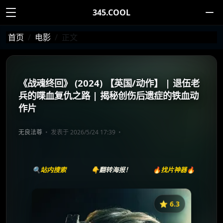
345.COOL
首页
电影
正文
《战魂终回》 (2024) 【英国/动作】 | 退伍老
兵的喋血复仇之路 | 揭秘创伤后遗症的铁血动
作片
无良法尊
发表于 2026/5/24 17:39
🔍站内搜索
👇翻转海报！
🔥找片神器🔥
⭐️ 6.3
《残阳猎杀》
收藏
⭐