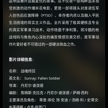
品帝国展开血腥复仇的故事。这不仅是一部纯粹追求视
觉刺激的动作爆米花电影，更是一部将镜头对准退伍军
人创伤后应激障碍（PTSD）、幸存者内疚以及融入平民
生活困境的现实主义作品。全片采用了极其硬核且专业
的真实军事演习战术，动作场面干净利落，将冷酷的枪
战戏码与角色内心深处的痛苦情感完美交织，是军事动
作片爱好者不可错过的一部硬派铁血之作。
影片详细信息
：
名称： 战魂终回
英文名： Sunray: Fallen Soldier
导演： 丹尼尔·谢泼德
编剧： 詹姆斯·克拉克 / 丹尼尔·谢泼德 / 萨姆·西利
主要演员及角色： 蒂普·库伦 饰 安迪 / 汤姆·利 / 史蒂文·
布莱德斯 / 卢克·所罗门