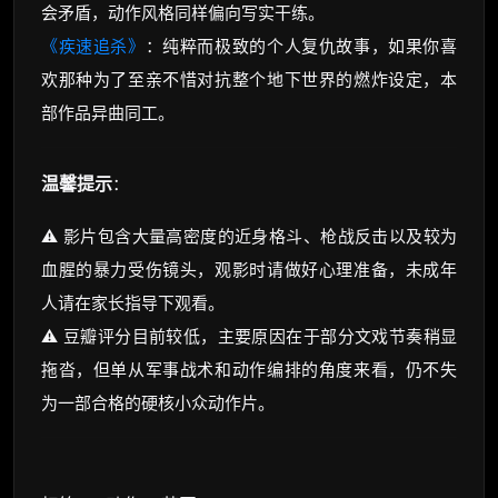
会矛盾，动作风格同样偏向写实干练。
《疾速追杀》
：纯粹而极致的个人复仇故事，如果你喜
欢那种为了至亲不惜对抗整个地下世界的燃炸设定，本
部作品异曲同工。
温馨提示
：
⚠️ 影片包含大量高密度的近身格斗、枪战反击以及较为
血腥的暴力受伤镜头，观影时请做好心理准备，未成年
人请在家长指导下观看。
⚠️ 豆瓣评分目前较低，主要原因在于部分文戏节奏稍显
拖沓，但单从军事战术和动作编排的角度来看，仍不失
为一部合格的硬核小众动作片。