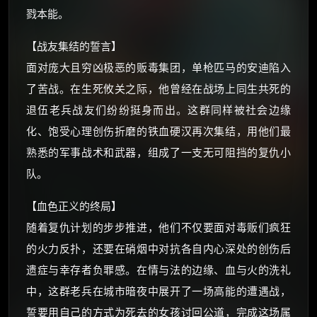
朋友们辛苦了 💦
戮本能。
你需要的各种会员，都可低价购买！
如夸克12个月送14天 最低75元！
【战友集结的誓言】
价格有浮动，请直接搜索查最低价！
面对庞大且穷凶极恶的贩毒集团，单枪匹马的安迪陷入
还有支付宝现金红包、外卖红包、
了苦战。在生死攸关之际，他曾经在战场上同生共死的
优惠券、活动红包，每日可领。
退伍老兵战友们纷纷挺身而出。这群同样被社会边缘
化、饱受心理创伤折磨的铁血硬汉再次集结，用他们最
⚡
前往【大淘客】领红包
熟悉的军事战术和武器，组成了一支无可阻挡的复仇小
队。
☕ 海外大侠？通过 Ko-fi 赐茶
【血色正义的终局】
随着复仇计划的步步推进，他们不仅要面对毒贩们疯狂
的火力反扑，还要在硝烟中对抗各自内心深处的创伤后
遗症与幸存者负罪感。在情与法的边缘、血与火的洗礼
中，这群老兵在城市暗夜中展开了一场高能的遭遇战，
誓要用自己的方式为死去的女孩讨回公道，完成这场属