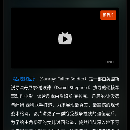
预告片
《战魂终回》
（Sunray: Fallen Soldier）是一部由英国新
锐导演丹尼尔·谢泼德（Daniel Shepherd）执导的硬核军
事动作电影。该片剧本由詹姆斯·克拉克、丹尼尔·谢泼德
与萨姆·西利联手打造，力求展现最真实、最震撼的现代
战术格斗。影片讲述了一群饱受战争摧残的退伍老兵，
为了给主角惨死的女儿讨回公道，毅然组队深入地下毒