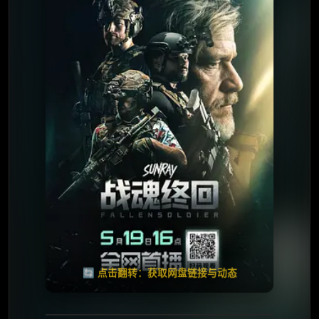
⭐️ 评分：6.3 | 🎬 2025年
夸克网盘
百度网盘
🧧️
天天领红包
失效请反馈
🔄 点击翻转：获取网盘链接与动态