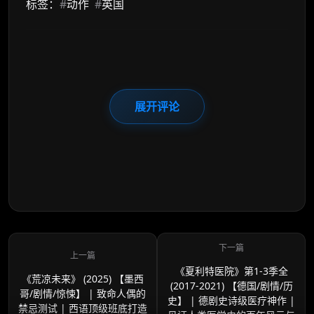
标签：
#
动作
#
英国
展开评论
《夏利特医院》第1-3季全
《荒凉未来》 (2025) 【墨西
(2017-2021) 【德国/剧情/历
哥/剧情/惊悚】 | 致命人偶的
史】 | 德剧史诗级医疗神作 |
禁忌测试 | 西语顶级班底打造