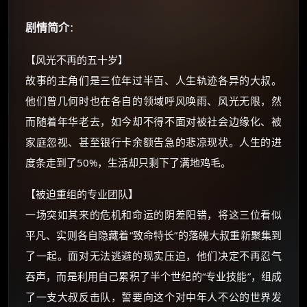
剧情简介
：
【风光不再的五十岁】
故事的主角们是三位年过半百、人生轨迹各异的大叔。
他们曾几何时也在各自的领域呼风唤雨、风光无限，然
而随着年华老去，如今却不得不面对被社会边缘化、被
×
🧧 福利领取站
家庭忽视、甚至银行卡余额告急的悲凉现状。人生的进
☕
度条走到了50%，生活却只剩下了满地鸡毛。
【被迫重组的专业团队】
朋友们辛苦了 💦
一场突如其来的危机和命运的阴差阳错，将这三位看似
你需要的各种会员，都可低价购买！
平凡、实则各自隐藏着“致命特长”的落魄大叔重新聚集到
如夸克12个月送14天 最低75元！
了一起。面对无法逃避的现实压迫，他们决定不再忍气
价格有浮动，请直接搜索查最低价！
吞声，而是利用自己累积了半个世纪的“专业技能”，组成
还有支付宝现金红包、外卖红包、
了一支大叔反击队，誓要向这个对中年人不公的世界发
优惠券、活动红包，每日可领。