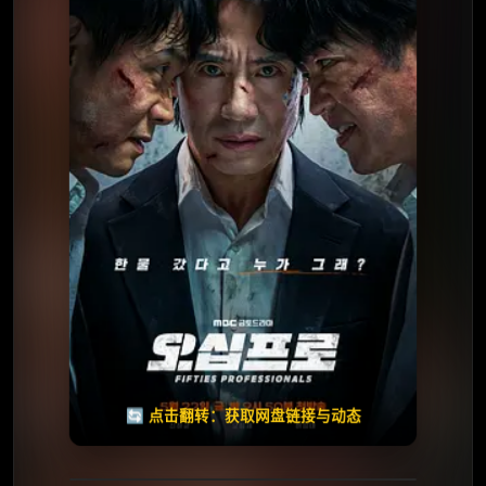
⭐️ 评分：6.1 | 🎬 2026年
✅ 已完结
夸克网盘
🧧️
天天领红包
失效请反馈
🔄 点击翻转：获取网盘链接与动态