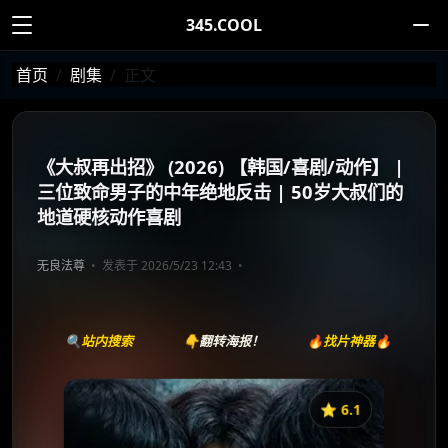
345.COOL
首页
剧集
正文
《大叔再出招》 (2026) 【韩国/喜剧/动作】 |
三位致命男子的中年绝地反击 | 50岁大叔们的
地道硬核动作喜剧
无良法尊
发表于 2026/5/23 12:43
🔍站内搜索
👇翻转海报！
🔥找片神器🔥
⭐️ 6.1
《大叔再出招》
收藏
⭐