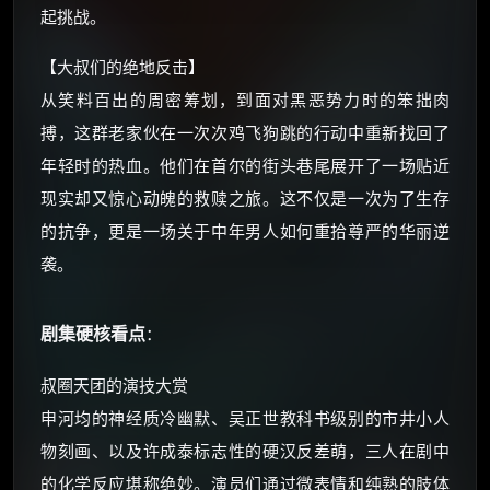
起挑战。
⚡
前往【大淘客】领红包
【大叔们的绝地反击】
从笑料百出的周密筹划，到面对黑恶势力时的笨拙肉
☕ 海外大侠？通过 Ko-fi 赐茶
搏，这群老家伙在一次次鸡飞狗跳的行动中重新找回了
年轻时的热血。他们在首尔的街头巷尾展开了一场贴近
现实却又惊心动魄的救赎之旅。这不仅是一次为了生存
的抗争，更是一场关于中年男人如何重拾尊严的华丽逆
袭。
剧集硬核看点
：
叔圈天团的演技大赏
申河均的神经质冷幽默、吴正世教科书级别的市井小人
物刻画、以及许成泰标志性的硬汉反差萌，三人在剧中
的化学反应堪称绝妙。演员们通过微表情和纯熟的肢体