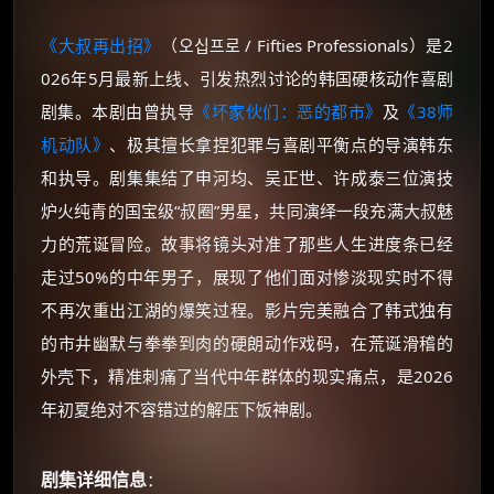
《大叔再出招》
（오십프로 / Fifties Professionals）是2
026年5月最新上线、引发热烈讨论的韩国硬核动作喜剧
剧集。本剧由曾执导
《坏家伙们：恶的都市》
及
《38师
机动队》
、极其擅长拿捏犯罪与喜剧平衡点的导演韩东
和执导。剧集集结了申河均、吴正世、许成泰三位演技
炉火纯青的国宝级“叔圈”男星，共同演绎一段充满大叔魅
力的荒诞冒险。故事将镜头对准了那些人生进度条已经
走过50%的中年男子，展现了他们面对惨淡现实时不得
不再次重出江湖的爆笑过程。影片完美融合了韩式独有
的市井幽默与拳拳到肉的硬朗动作戏码，在荒诞滑稽的
外壳下，精准刺痛了当代中年群体的现实痛点，是2026
年初夏绝对不容错过的解压下饭神剧。
剧集详细信息
：