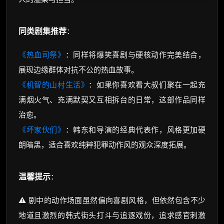
同类剧集推荐
：
《热血司祭》
：同样将爆笑喜剧与硬核动作完美结合，
展现边缘群体对抗不公的热血故事。
《机智的山村生活》
：如果你喜欢看大叔们聚在一起充
满烟火气、充满默契又互相拆台的日常，这部作品同样
治愈。
《坏家伙们》
：韩东和导演的经典代表作，风格更加硬
朗暗黑，适合喜欢纯粹犯罪动作风的观众深度拓展。
温馨提示
：
⚠️ 剧中的动作场面虽然偏向喜剧风格，但依然包含不少
地道且激烈的韩式街头打斗与追逐戏份，追求感官刺激