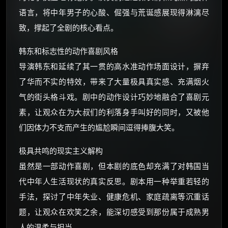
语言，将中年男子的心酸、倔强与荒诞感展现得淋漓尽
致，撑起了全剧的核心看点。
韩东和标志性的动作喜剧风格
导演韩东和延续了其一贯的高水准动作场面设计，摒弃
了华而不实的特效，带来了大量极具真实感、充满烟火
气的街头格斗戏。剧中的动作设计巧妙地融合了喜剧元
素，让观众在为大叔们的利落身手叫好的同时，又被他
们因体力不支而产生的尴尬瞬间逗得捧腹大笑。
极具共鸣的现实主义解构
虽然是一部动作喜剧，但本剧的底色却充满了对韩国当
代中年人生活现状的真实反思。剧本用一种举重若轻的
手法，探讨了中年失业、健康危机、家庭疏离等沉重话
题，让观众在欢笑之余，能深切感受到那份属于成熟男
人的温柔与担当。