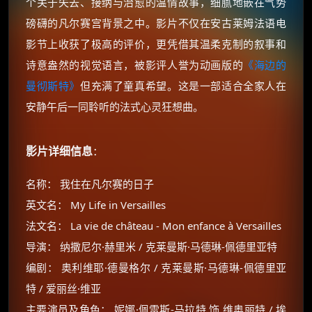
个关于失去、接纳与治愈的温情故事，细腻地嵌在气势
磅礴的凡尔赛宫背景之中。影片不仅在安古莱姆法语电
影节上收获了极高的评价，更凭借其温柔克制的叙事和
诗意盎然的视觉语言，被影评人誉为动画版的
《海边的
曼彻斯特》
但充满了童真希望。这是一部适合全家人在
安静午后一同聆听的法式心灵狂想曲。
影片详细信息
：
名称： 我住在凡尔赛的日子
英文名： My Life in Versailles
法文名： La vie de château - Mon enfance à Versailles
导演： 纳撒尼尔·赫里米 / 克莱曼斯·马德琳-佩德里亚特
编剧： 奥利维耶·德曼格尔 / 克莱曼斯·马德琳-佩德里亚
特 / 爱丽丝·维亚
主要演员及角色： 妮娜·佩雷斯-马拉特 饰 维奥丽特 / 埃