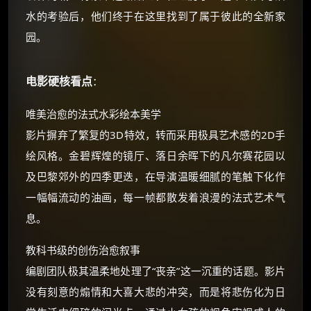
水的考验后，他们终于在这里找到了属于彼此的全新家
园。
电影硬核看点
：
唯美治愈的法式水彩绘本美学
影片摒弃了繁复的3D特效，转而采用极具艺术感的2D手
绘风格。金碧辉煌的镜厅、落日余晖下的凡尔赛花园以
及巴黎郊外的四季更迭，在导演温暖细腻的笔触下化作
一幅幅流动的油画，每一帧都散发着浪漫的法式艺术气
息。
教科书级的创伤治愈叙事
编剧团队极其温柔地处理了“丧亲”这一沉重的话题。影片
没有刻意的煽情和大喜大悲的冲突，而是将悲伤化为日