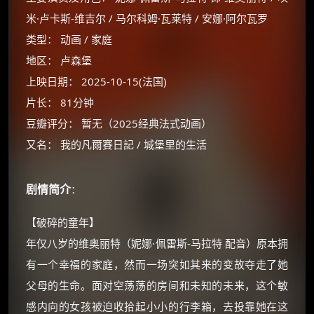
米·卢卡斯-维吉尔 / 马尔科姆·瓦莱特 / 安娜·阿尔瓦罗
类型： 动画 / 家庭
地区： 卢森堡
上映日期： 2025-10-15(法国)
片长： 81分钟
豆瓣评分： 暂无（2025经典法式动画）
又名： 我的凡爾賽日記 / 城堡里的生活
剧情简介
：
×
🧧 福利领取站
【破碎的童年】
年仅八岁的维奥丽特（妮娜·佩雷斯-马拉特 配音）原本拥
☕
有一个幸福的家庭，然而一场突如其来的变故夺走了她
父母的生命。面对空荡荡的房间和未知的未来，这个敏
朋友们辛苦了 💦
感内向的女孩被迫收拾起小小的行李箱，去投靠她在这