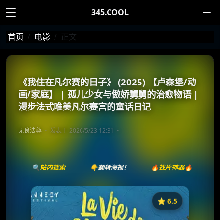
345.COOL
首页
电影
正文
《我住在凡尔赛的日子》 (2025) 【卢森堡/动
画/家庭】 | 孤儿少女与傲娇舅舅的治愈物语 |
漫步法式唯美凡尔赛宫的童话日记
无良法尊
发表于 2026/5/23 12:31
🔍站内搜索
👇翻转海报！
🔥找片神器🔥
⭐️ 6.5
《我住在凡尔赛的日子》
收藏
⭐