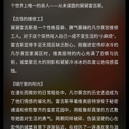
你需要的各种会员，都可低价购买！
个世界上唯一的亲人——从未谋面的舅舅雷吉斯。
如夸克12个月送14天 最低75元！
价格有浮动，请直接搜索查最低价！
【古怪的维修工】
还有支付宝现金红包、外卖红包、
舅舅雷吉斯是一个性格孤僻、脾气暴躁的凡尔赛宫维修
优惠券、活动红包，每日可领。
工人。对于这个突然闯入自己一成不变生活的“小麻烦”，
雷吉斯显得手足无措且缺乏耐心。刚搬进宏伟却冰冷的
⚡
前往【大淘客】领红包
凡尔赛宫家属区时，维奥丽特的内心充满了恐惧与抗
拒，城堡里巨大的阴影和舅舅冷冰冰的态度让她倍感孤
☕ 海外大侠？通过 Ko-fi 赐茶
独。
【镜厅里的阳光】
在漫长而微妙的日常相处中，凡尔赛宫的历史遗迹成为
了他们情感的催化剂。雷吉斯带着维奥丽特穿梭于秘密
通道和修剪整齐的皇家花园中，用粗鲁却真挚的方式教
导她面对生活的勇气。两颗同样破碎、伪装坚硬的心在
宏伟的城堡背景下逐渐贴近，在经历了一连串欢笑与泪