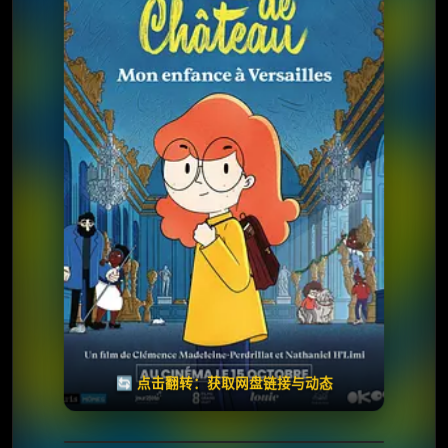
⭐️ 评分：6.5 | 🎬 2025年
夸克网盘
百度网盘
🧧️
天天领红包
失效请反馈
🔄 点击翻转：获取网盘链接与动态