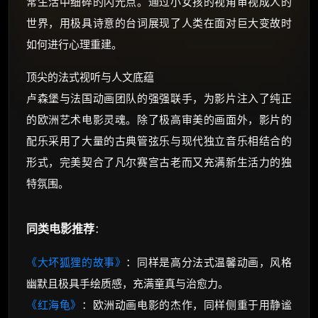
常生活中细碎的闪光点。通过小女孩的视角审视成人的
世界，用极具诗意的台词展现了人类在面对巨大变故时
如何进行心理重建。
顶尖的法式视听与人文底蕴
卢森堡与法国动画团队的强强联手，为影片注入了纯正
的欧洲艺术电影灵魂。除了极高审美的画面外，影片的
配乐采用了大量的古典管弦乐与现代独立音乐相结合的
形式，完美契合了凡尔赛宫古老而又充满新生活力的独
特氛围。
同类电影推荐
：
《大坏狐狸的故事》
：同样是高分法式温馨动画，风格
幽默且极具手绘质感，充满童真与治愈力。
《红海龟》
：欧洲动画电影的杰作，同样侧重于用静谧