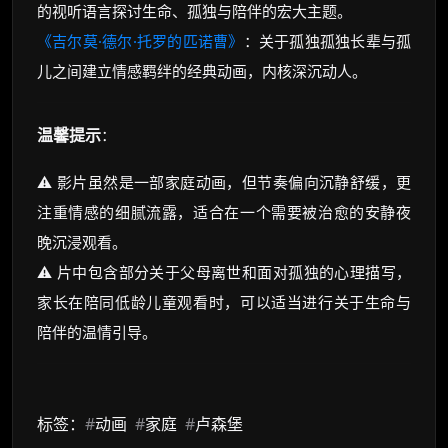
的视听语言探讨生命、孤独与陪伴的宏大主题。
《吉尔莫·德尔·托罗的匹诺曹》
：关于孤独孤独长辈与孤
儿之间建立情感羁绊的经典动画，内核深沉动人。
温馨提示
：
⚠️ 影片虽然是一部家庭动画，但节奏偏向沉静舒缓，更
注重情感的细腻流露，适合在一个需要被治愈的安静夜
晚沉浸观看。
⚠️ 片中包含部分关于父母离世和面对孤独的心理描写，
家长在陪同低龄儿童观看时，可以适当进行关于生命与
陪伴的温情引导。
标签：
#
动画
#
家庭
#
卢森堡